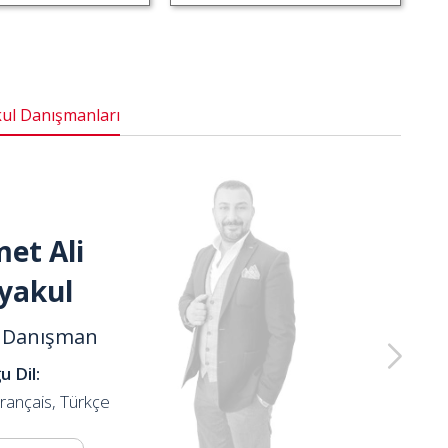
ul Danışmanları
et Ali
yakul
r Danışman
 Dil:
rançais, Türkçe