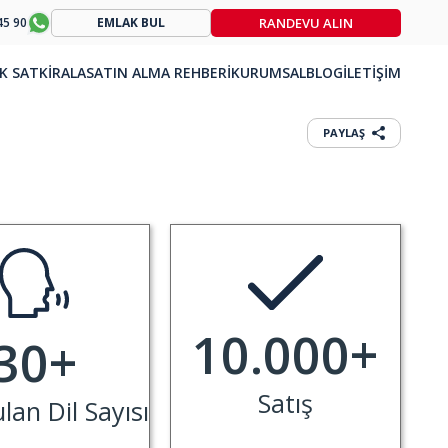
RANDEVU ALIN
45 90
EMLAK BUL
K SAT
KİRALA
SATIN ALMA REHBERİ
KURUMSAL
BLOG
İLETİŞİM
PAYLAŞ
10.000
+
30
+
Satış
an Dil Sayısı