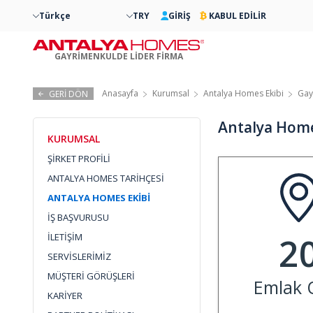
Türkçe
TRY
GİRİŞ
KABUL EDİLİR
GAYRİMENKULDE LİDER FİRMA
Anasayfa
Kurumsal
Antalya Homes Ekibi
Gay
GERİ DÖN
Antalya Home
KURUMSAL
ŞİRKET PROFİLİ
ANTALYA HOMES TARİHÇESİ
ANTALYA HOMES EKİBİ
İŞ BAŞVURUSU
2
İLETİŞİM
SERVİSLERİMİZ
MÜŞTERİ GÖRÜŞLERİ
Emlak O
KARİYER