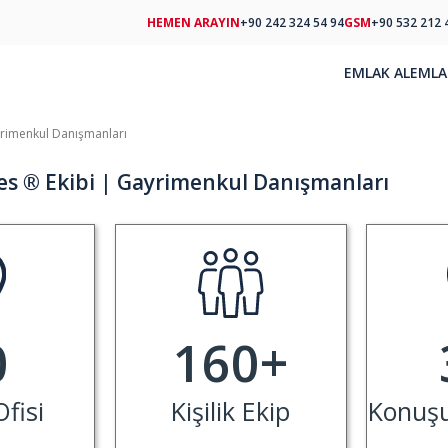
HEMEN ARAYIN
+90 242 324 54 94
GSM
+90 532 212 
EMLAK AL
EMLA
rimenkul Danışmanları
s ® Ekibi | Gayrimenkul Danışmanları
0
160
+
fisi
Kişilik Ekip
Konuşul