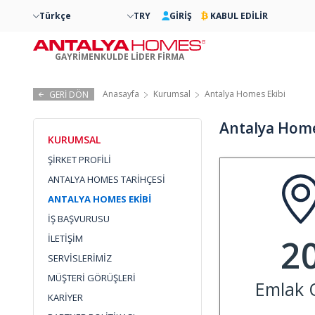
Türkçe
TRY
GİRİŞ
KABUL EDİLİR
GAYRİMENKULDE LİDER FİRMA
Anasayfa
Kurumsal
Antalya Homes Ekibi
GERİ DÖN
Antalya Home
KURUMSAL
ŞİRKET PROFİLİ
ANTALYA HOMES TARİHÇESİ
ANTALYA HOMES EKİBİ
İŞ BAŞVURUSU
2
İLETİŞİM
SERVİSLERİMİZ
MÜŞTERİ GÖRÜŞLERİ
Emlak O
KARİYER