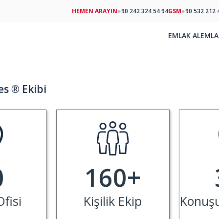
HEMEN ARAYIN
+90 242 324 54 94
GSM
+90 532 212 
EMLAK AL
EMLA
s ® Ekibi
0
160
+
fisi
Kişilik Ekip
Konuşul