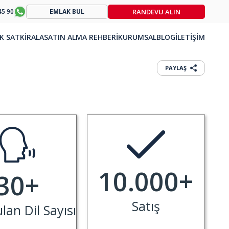
RANDEVU ALIN
45 90
EMLAK BUL
K SAT
KİRALA
SATIN ALMA REHBERİ
KURUMSAL
BLOG
İLETİŞİM
PAYLAŞ
10.000
+
30
+
Satış
an Dil Sayısı