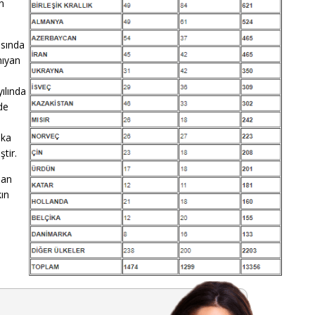
n
asında
nıyan
ılında
de
ika
tir.
lan
ın