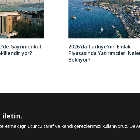
er
iye’de Gayrimenkul
2026'da Türkiye'nin Emlak
ekillendiriyor?
Piyasasında Yatırımcıları Nele
Bekliyor?
iletin.
Copyright Ant
Antalya'da Satılık Ev İlanları
Yasal Uyarı
Kull
 etmek için üçüncü taraf ve kendi çerezlerimizi kullanıyoruz. De
BİZİ ARAYIN
+90 242 324 54 94
BİZİ TAKİP EDİN