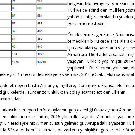
belgesindeki uyruğuna göre sınıfland
Türkiye’de edindikleri mülkleri gö
yabancı satış rakamları bu yüzden 
göstermemektedir.
Örnek vermek gerekirse; Yabancıya 
bilmedikleri bir ülkede arsa alarak,
için arsa alan yabancıların sayısı i
Almanlara 1664 adet arsa satılmış
yaşayan Türklere yapılmıştır. 2014 
yapılmıştır. Bu rakamın yarısının, 
teyiz. Bu teoriyi destekleyecek veri ise, 2016 (Ocak-Eylül) satış istati
ade etmeyen başta Almanya, İngiltere, Danimarka, Fransa, Hollanda 
ığı ülkelerde, Türkler zorunluluktan dolayı ikamet ettikleri ülkenin
maktadırlar.
 arkası kesilmeyen terör olaylarının gerçekleştiği Ocak ayında Alman
rilen saldırılarının ardından, 2016 yılının ilk 9 ayında, Almanlara yapılan 
ıştır. Neredeyse hiç Alman turistin gelmediği, Avrupa’daki siyasetin Tür
yılda 524 adet konut satılması, bu verilerin yanlışlığını gösteren bir örnek