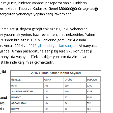
ırdığı için, binlerce yabancı pasaporta sahip Türklerin,
stermektedir. Tapu ve Kadastro Genel Müdürlüğünün açıkladığı
gerçekten yabancıya yapılan satış rakamlarını
arsa satışı, doğası gereği çok azdır. Çünkü yabancılar
 ev yaptırmak yerine, hazır evleri tercih etmektedirler. Yatırım
se %1'den bile azdır. TKGM verilerine göre, 2014 yılında
tır. Ancak 2014 ve
2015 yıllarında yapılan satışlar
, Almanya’da
yılında, Alman pasaportuna sahip kişilere 973 konut satışı
Almanya’da yaşayan Türkler, diğer yarısının da Almanlar
stiklerinde karşımıza çıkmaktadır.
gibi
konut
kiye
tir.