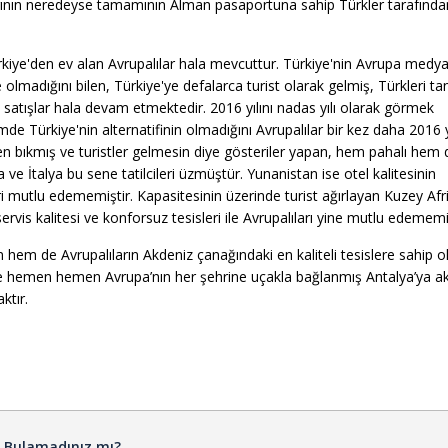
rının neredeyse tamamının Alman pasaportuna sahip Türkler tarafında
rkiye'den ev alan Avrupalılar hala mevcuttur. Türkiye'nin Avrupa medy
lke olmadığını bilen, Türkiye'ye defalarca turist olarak gelmiş, Türkleri ta
 satışlar hala devam etmektedir. 2016 yılını nadas yılı olarak görmek
de Türkiye'nin alternatifinin olmadığını Avrupalılar bir kez daha 2016 y
en bıkmış ve turistler gelmesin diye gösteriler yapan, hem pahalı hem 
ve İtalya bu sene tatilcileri üzmüştür. Yunanistan ise otel kalitesinin
eri mutlu edememiştir. Kapasitesinin üzerinde turist ağırlayan Kuzey Afr
ervis kalitesi ve konforsuz tesisleri ile Avrupalıları yine mutlu edememiş
n hem de Avrupalıların Akdeniz çanağındaki en kaliteli tesislere sahip o
kle hemen hemen Avrupa’nın her şehrine uçakla bağlanmış Antalya’ya ak
ktır.
ı Bulamadınız mı?