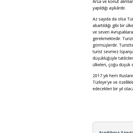
Arsa ve konut alımla
yapıldığı aşikârdır.
Az sayıda da olsa Tü
abartıldığı gibi bir ü
ve seven Avrupalılara
gerekmektedir. Turizm
görmüşlerdir. Turistt
turist sevmez İspanya 
düşüklüğüyle tatilcil
ülkeleri, çoğu düşük s
2017 yılı hem Rusları
Türkiye'ye ve özelli
edecekleri bir yıl olaca
Aradığınız Yanıt