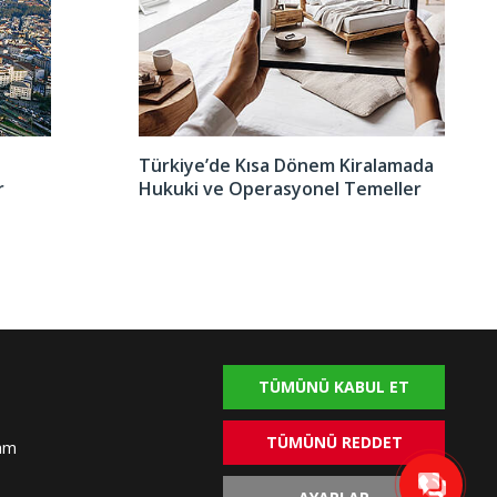
Türkiye’de Kısa Dönem Kiralamada
r
Hukuki ve Operasyonel Temeller
TÜMÜNÜ KABUL ET
alya Homes © 2004-2026. Tüm hakları saklıdır.
anım Şartları
Gizlilik Politikası
Çerez Politikası
TÜMÜNÜ REDDET
vam