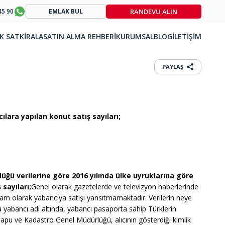
RANDEVU ALIN
45 90
EMLAK BUL
K SAT
KİRALA
SATIN ALMA REHBERİ
KURUMSAL
BLOG
İLETİŞİM
PAYLAŞ
ılara yapılan konut satış sayıları;
üğü verilerine göre
2016 yılında ülke uyruklarına göre
sayıları;
Genel olarak gazetelerde ve televizyon haberlerinde
tam olarak yabancıya satışı yansıtmamaktadır. Verilerin neye
da yabancı adı altında, yabancı pasaporta sahip Türklerin
Tapu ve Kadastro Genel Müdürlüğü, alıcının gösterdiği kimlik