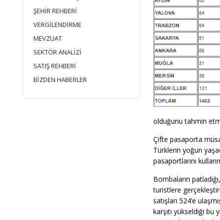
ŞEHİR REHBERİ
VERGİLENDİRME
MEVZUAT
SEKTÖR ANALİZİ
SATIŞ REHBERİ
BİZDEN HABERLER
olduğunu tahmin etmek
Çifte pasaporta müsa
Türklerin yoğun yaşad
pasaportlarını kullan
Bombaların patladığı,
turistlere gerçekleşti
satışları 524’e ulaşm
karşıtı yükseldiği bu 