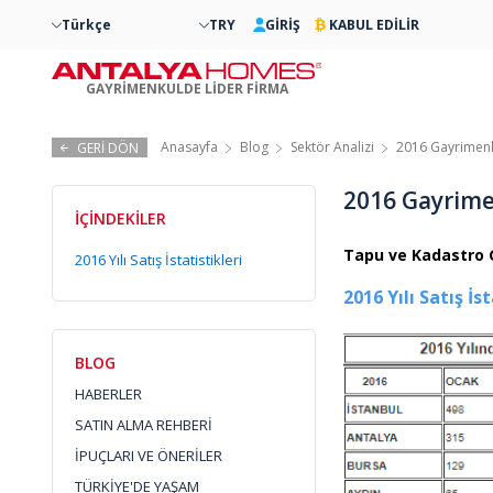
Türkçe
TRY
GİRİŞ
KABUL EDİLİR
GAYRİMENKULDE LİDER FİRMA
Anasayfa
Blog
Sektör Analizi
2016 Gayrimenkul
GERİ DÖN
2016 Gayrimen
İÇİNDEKİLER
Tapu ve Kadastro Ge
2016 Yılı Satış İstatistikleri
2016 Yılı Satış İs
BLOG
HABERLER
SATIN ALMA REHBERİ
İPUÇLARI VE ÖNERİLER
TÜRKİYE'DE YAŞAM