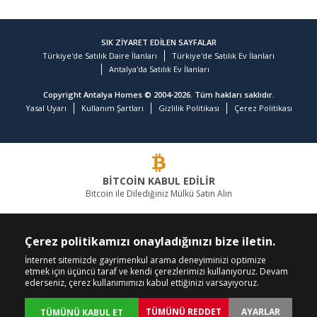
SIK ZİYARET EDİLEN SAYFALAR
Türkiye'de Satılık Daire İlanları
Türkiye'de Satılık Ev İlanları
Antalya'da Satılık Ev İlanları
Copyright Antalya Homes © 2004-2026. Tüm hakları saklıdır.
Yasal Uyarı
Kullanım Şartları
Gizlilik Politikası
Çerez Politikası
BİTCOİN KABUL EDİLİR
Bitcoin ile Dilediğiniz Mülkü Satın Alın
GAYRİMENKULDE LİDER FİRMA
Çerez politikamızı onayladığınızı bize iletin.
BİZİ ARAYIN
BİZİ TAKİP EDİN
İnternet sitemizde gayrimenkul arama deneyiminizi optimize
etmek için üçüncü taraf ve kendi çerezlerimizi kullanıyoruz. Devam
+90 242 324 54 94
ederseniz, çerez kullanımımızı kabul ettiğinizi varsayıyoruz.
TÜMÜNÜ REDDET
AYARLAR
TÜMÜNÜ KABUL ET