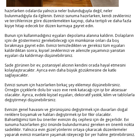
hazırlarken odalarda yalnızca neler bulunduğuyla değil, neler
bulunmadığıyla da ilgilenin. Evinizi sunuma hazırlarken, kendi zevkleriniz
ve tercihlerinize göre düzenlemekten kaçınıp, daha tertipli ve daha fazla
kişiye hitap edecek bir düzen kurmaya gayret edin.
Bunun için kullanmadığınız eşyaları depolama alanına kaldırın. Dolapların
içini de göstermeniz gerekebileceği için mümkünse onları da boş
bırakmaya gayret edin. Evinizi temizledikten ve gereksiz tüm eşyaları
kaldırdıktan sonra, kişisel zevklerinizi ve ailenizle yaşamınızı yansıtan
eşyaları da kaldırmayı düşünebilirsiniz.
Sade görünen bir ev, potansiyel alıcının kendini orada hayal etmesini
kolaylaştıracaktır. Ayrıca evin daha büyük gözükmesine de katkı
sağlayacaktır.
Evinizi sunum için hazırlarken birkaç şey eklemeyi düşünebilirsiniz.
Örneğin çiçeklerle dolu bir vazo eve renk katacağı için iyi bir aksesuar
olacaktır. Ayrıca, evdeki kişisel eşyaları, dekoratif yastık, kilim ve tablolarla
değiştirmeyi düşünebilirsiniz.
Evinizin genel havasını ve görünüşünü değiştirmek için duvarları doğal
renklere boyamak ve halıları değiştirmek iyi bir fikir olacaktır.
Bahsettiğimiz tüm bu öneriler evinizin dış cephesi için de geçerlidir. Evi
sunuma hazırlarken göz önünde bulundurmanız gereken en önemli nokta
sadeliktir. Yalnızca evin güzel yönlerini ortaya çıkaracak düzenlemeler
yaparak evinizi insanların yaşamak isteyeceği bir yer haline getirebilirsiniz.