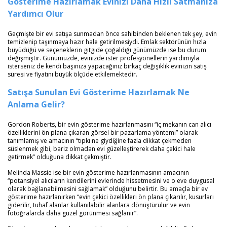
Gösterime Hazırlamak Evinizi Daha Hızlı Satmanıza
Yardımcı Olur
Geçmişte bir evi satışa sunmadan önce sahibinden beklenen tek şey, evin
temizlenip taşınmaya hazır hale getirilmesiydi. Emlak sektörünün hızla
büyüdüğü ve seçeneklerin gitgide çoğaldığı günümüzde ise bu durum
değişmiştir. Günümüzde, evinizde ister profesyonellerin yardımıyla
isterseniz de kendi başınıza yapacağınız birkaç değişiklik evinizin satış
süresi ve fiyatını büyük ölçüde etkilemektedir.
Satışa Sunulan Evi Gösterime Hazırlamak Ne
Anlama Gelir?
Gordon Roberts, bir evin gösterime hazırlanmasını “iç mekanın can alıcı
özelliklerini ön plana çıkaran görsel bir pazarlama yöntemi” olarak
tanımlamış ve amacının “tıpkı ne giydiğine fazla dikkat çekmeden
süslenmek gibi, bariz olmadan evi güzelleştirerek daha çekici hale
getirmek” olduğuna dikkat çekmiştir.
Melinda Massie ise bir evin gösterime hazırlanmasının amacının
“potansiyel alıcıların kendilerini evlerinde hissetmesini ve o eve duygusal
olarak bağlanabilmesini sağlamak” olduğunu belirtir. Bu amaçla bir ev
gösterime hazırlanırken “evin çekici özellikleri ön plana çıkarılır, kusurları
giderilir, tuhaf alanlar kullanılabilir alanlara dönüştürülür ve evin
fotoğralarda daha güzel görünmesi sağlanır”.