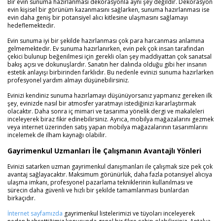
Bir evin sunuma hazırlanması dekorasyonla aynı şey değildir. Dekorasyon
evin kişisel bir görünüm kazanmasını sağlarken, sunuma hazırlanması ise
evin daha geniş bir potansiyel alıcı kitlesine ulaşmasını sağlamayı
hedeflemektedir.
Evin sunuma iyi bir şekilde hazırlanması çok para harcanması anlamına
gelmemektedir. Ev sunuma hazırlanırken, evin pek çok insan tarafından
çekici bulunup beğenilmesi için gerekli olan şey maddiyattan çok sanatsal
bakış açısı ve dokunuşlardır. Sanatın her dalında olduğu gibi her insanın
estetik anlayışı birbirinden farklıdır. Bu nedenle evinizi sunuma hazırlarken
profesyonel yardım almayı düşünebilirsiniz.
Evinizi kendiniz sunuma hazırlamayı düşünüyorsanız yapmanız gereken ilk
şey, evinizde nasıl bir atmosfer yaratmayı istediğinizi kararlaştırmak
olacaktır. Daha sonra iç mimari ve tasarıma yönelik dergi ve makaleleri
inceleyerek biraz fikir edinebilirsiniz. Ayrıca, mobilya mağazalarını gezmek
veya internet üzerinden satış yapan mobilya mağazalarının tasarımlarını
incelemek de ilham kaynağı olabilir.
Gayrimenkul Uzmanları İle Çalışmanın Avantajlı Yönleri
Evinizi satarken uzman gayrimenkul danışmanları ile çalışmak size pek çok
avantaj sağlayacaktır. Maksimum görünürlük, daha fazla potansiyel alıcıya
ulaşma imkanı, profesyonel pazarlama tekniklerinin kullanılması ve
sürecin daha güvenli ve hızlı bir şekilde tamamlanması bunlardan
birkaçıdır.
İnternet sayfamızda
gayrimenkul listelerimizi ve tüyoları inceleyerek