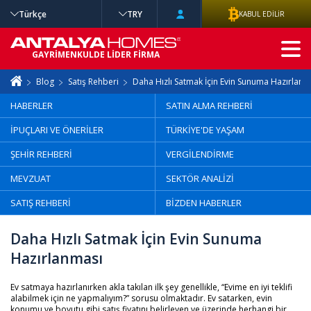
Türkçe
TRY
KABUL EDİLİR
GELİŞMİŞ
GAYRİMENKULDE LİDER FİRMA
ARAMA
Blog
Satış Rehberi
Daha Hızlı Satmak İçin Evin Sunuma Hazırlanm
HABERLER
SATIN ALMA REHBERİ
İPUÇLARI VE ÖNERİLER
TÜRKİYE'DE YAŞAM
ŞEHİR REHBERİ
VERGİLENDİRME
MEVZUAT
SEKTÖR ANALİZİ
SATIŞ REHBERİ
BİZDEN HABERLER
Daha Hızlı Satmak İçin Evin Sunuma
Hazırlanması
Ev satmaya hazırlanırken akla takılan ilk şey genellikle, “Evime en iyi teklifi
alabilmek için ne yapmalıyım?” sorusu olmaktadır. Ev satarken, evin
konumu ve boyutu gibi satış fiyatını belirleyen ve üzerinde herhangi bir