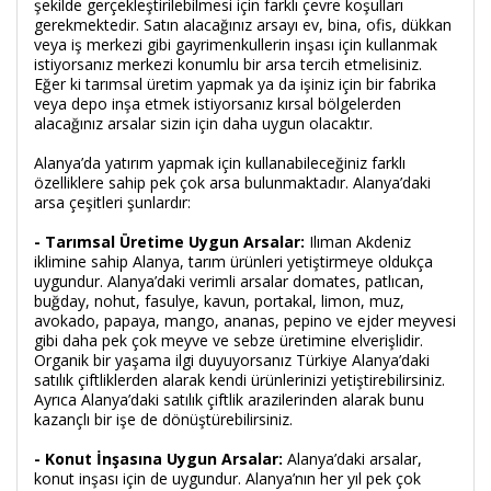
şekilde gerçekleştirilebilmesi için farklı çevre koşulları
gerekmektedir. Satın alacağınız arsayı ev, bina, ofis, dükkan
veya iş merkezi gibi gayrimenkullerin inşası için kullanmak
istiyorsanız merkezi konumlu bir arsa tercih etmelisiniz.
Eğer ki tarımsal üretim yapmak ya da işiniz için bir fabrika
veya depo inşa etmek istiyorsanız kırsal bölgelerden
alacağınız arsalar sizin için daha uygun olacaktır.
Alanya’da yatırım yapmak için kullanabileceğiniz farklı
özelliklere sahip pek çok arsa bulunmaktadır. Alanya’daki
arsa çeşitleri şunlardır:
- Tarımsal Üretime Uygun Arsalar:
Ilıman Akdeniz
iklimine sahip Alanya, tarım ürünleri yetiştirmeye oldukça
uygundur. Alanya’daki verimli arsalar domates, patlıcan,
buğday, nohut, fasulye, kavun, portakal, limon, muz,
avokado, papaya, mango, ananas, pepino ve ejder meyvesi
gibi daha pek çok meyve ve sebze üretimine elverişlidir.
Organik bir yaşama ilgi duyuyorsanız Türkiye Alanya’daki
satılık çiftliklerden alarak kendi ürünlerinizi yetiştirebilirsiniz.
Ayrıca Alanya’daki satılık çiftlik arazilerinden alarak bunu
kazançlı bir işe de dönüştürebilirsiniz.
- Konut İnşasına Uygun Arsalar:
Alanya’daki arsalar,
konut inşası için de uygundur. Alanya’nın her yıl pek çok