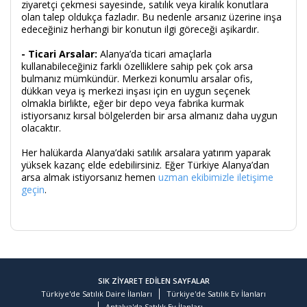
ziyaretçi çekmesi sayesinde, satılık veya kiralık konutlara
olan talep oldukça fazladır. Bu nedenle arsanız üzerine inşa
edeceğiniz herhangi bir konutun ilgi göreceği aşikardır.
- Ticari Arsalar:
Alanya’da ticari amaçlarla
kullanabileceğiniz farklı özelliklere sahip pek çok arsa
bulmanız mümkündür. Merkezi konumlu arsalar ofis,
dükkan veya iş merkezi inşası için en uygun seçenek
olmakla birlikte, eğer bir depo veya fabrika kurmak
istiyorsanız kırsal bölgelerden bir arsa almanız daha uygun
olacaktır.
Her halükarda Alanya’daki satılık arsalara yatırım yaparak
yüksek kazanç elde edebilirsiniz. Eğer Türkiye Alanya’dan
arsa almak istiyorsanız hemen
uzman ekibimizle iletişime
geçin
.
SIK ZİYARET EDİLEN SAYFALAR
Türkiye'de Satılık Daire İlanları
Türkiye'de Satılık Ev İlanları
Antalya'da Satılık Ev İlanları