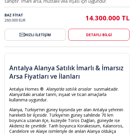
sahiptir. İmarlı arsa, müstakil villa inşası için uygundur.
BAZ FİYAT
14.300.000 TL
260.000 EUR
HIZLI İLETİŞİM
DETAYLI BİLGİ
Antalya Alanya Satılık İmarlı & İmarsız
Arsa Fiyatları ve İlanları
Antalya Homes ®
Alanya’da satılık arsalar
sunmaktadır.
Alanya’daki arsalar tarım, inşaat ve ticari amaçlarla
kullanıma uygundur.
Alanya, Türkiye’nin güney kıyısında yer alan Antalya şehrinin
hareketli bir ilçesidir. Türkiye’nin güney sahilinde 70 km
boyunca uzanan ilçe, kuzeyde Toros Dağları, güneyde ise
Akdeniz ile çevrilidir. Tarih boyunca Korakesium, Kalanoros,
Candelore ve Alaiye isimleriyle de anılan Alanya oldukça