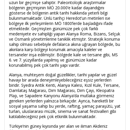
uzun bir geçmişe sahiptir. Paleontolojik araştırmalar
bölgenin geçmişinin MÖ 20.000’e kadar dayandığını
gösterse de bölgenin antik tarihi hakkında yeterli bilgi
bulunmamaktadır. Ünlü tarihçi Heredot’un metinleri ise
bölgeye ilk yerleşimlerin MÖ 1800’lerde başladığını ifade
etmektedir. Geçmişten günümüze pek çok farklı
medeniyete ev sahipliği yapan Alanya Roma, Bizans, Selçuk
ve Osmanlı yönetimlerine tanıklık etmiştir. Stratejik konuma
sahip olması sebebiyle defalarca akına uğrayan bölgede, bu
akınlara karşı bölgeyi korumak amacıyla kaleler ve
tersaneler inşa edilmiştir. Bölgede kale ve tersane gibi, MS
6. ve 7. yüzyıllarda yapılmış ve günümüze kadar
korunabilmiş pek çok tarihi yapı vardır.
Alanya, muhteşem doğal güzellikler, tarihi yapılar ve güzel
havayı bir arada deneyimleyebileceğiniz eşsiz yerlerden
biridir. Syedra Antik Kenti, Alanya Kalesi, Kızıl Kule, Tersane,
Damlataş Mağarası, Dim Mağarası, Dim Çayı, Kleopatra
Plajı, ve Sapadere Kanyonu Alanya’da mutlaka görmeniz
gereken yerlerden yalnızca birkaçıdır. Ayrıca, hareketli bir
sosyal yaşama sahip bu yerde, rafting, yamaç paraşütü, yat
turları, uluslararası müzik, sinema ve sanat festivalleri gibi
katılabileceğiniz pek çok etkinlik bulunmaktadır.
Türkiye’nin güney kıyısında yer alan ve ılıman Akdeniz