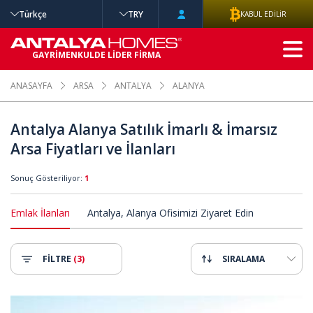
Türkçe
TRY
KABUL EDİLİR
GELİŞMİŞ
GAYRİMENKULDE LİDER FİRMA
ARAMA
ANASAYFA
ARSA
ANTALYA
ALANYA
Antalya Alanya Satılık İmarlı & İmarsız
Arsa Fiyatları ve İlanları
Sonuç Gösteriliyor:
1
Emlak İlanları
Antalya, Alanya Ofisimizi Ziyaret Edin
FİLTRE
(3)
SIRALAMA
 Manzaralı İmarlı Arsa 2
Alanya Mahmutlar'da Deniz Manz