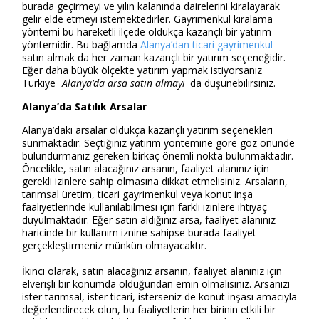
burada geçirmeyi ve yılın kalanında dairelerini kiralayarak
gelir elde etmeyi istemektedirler. Gayrimenkul kiralama
yöntemi bu hareketli ilçede oldukça kazançlı bir yatırım
yöntemidir. Bu bağlamda
Alanya’dan ticari gayrimenkul
satın almak da her zaman kazançlı bir yatırım seçeneğidir.
Eğer daha büyük ölçekte yatırım yapmak istiyorsanız
Türkiye
Alanya’da arsa satın almayı
da düşünebilirsiniz.
Alanya’da Satılık Arsalar
Alanya’daki arsalar oldukça kazançlı yatırım seçenekleri
sunmaktadır. Seçtiğiniz yatırım yöntemine göre göz önünde
bulundurmanız gereken birkaç önemli nokta bulunmaktadır.
Öncelikle, satın alacağınız arsanın, faaliyet alanınız için
gerekli izinlere sahip olmasına dikkat etmelisiniz. Arsaların,
tarımsal üretim, ticari gayrimenkul veya konut inşa
faaliyetlerinde kullanılabilmesi için farklı izinlere ihtiyaç
duyulmaktadır. Eğer satın aldığınız arsa, faaliyet alanınız
haricinde bir kullanım iznine sahipse burada faaliyet
gerçekleştirmeniz münkün olmayacaktır.
İkinci olarak, satın alacağınız arsanın, faaliyet alanınız için
elverişli bir konumda olduğundan emin olmalısınız. Arsanızı
ister tarımsal, ister ticari, isterseniz de konut inşası amacıyla
değerlendirecek olun, bu faaliyetlerin her birinin etkili bir