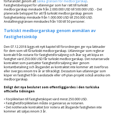
förfarandet genom att
sänka gränsen för medborgarskap
.
Fastighetsbeloppet för utlänningar som har rätt till turkiskt
medborgarskap minskade från 2.000.000 USD till 500.000 USD. - Det
planerade beloppet för att få turkiskt medborgarskap genom
fastighetsinköp minskade från 1.000.000 USD till 250.000 USD.
Anställningsgränsen minskades från 100 till 50 personer.
Turkiskt medborgarskap genom anmälan av
fastighetsinköp
Den 07.12.2018 läggs ett nytt kapitel till förordningen ger nya lättnader
för dem som vill få turkiskt medborgarskap. Utlänningar som reglerar
kontrakt från notarie för fastighetsförsäljning och åtar sig att köpa en
fastighet värd 250.000 USD får turkiskt medborgarskap. Det notariserade
kontraktet som pantsätter fastighetsförsäljning sker genom
kontantbetalning och åtagandet av kontraktet inte kommer att överföras
eller överges innom tre år är tillräckligt. Dessutom kan utlänningar som
köper en fastighet från oavslutade eller off-plan-projekt också ansöka om
medborgarskap.
Enligt det nya beslutet som offentliggjordes i den turkiska
officiella tidningen
• Förpliktelsen till fastighetsköpet värd minst 250.000 USD.
• Fastighetsförpliktelsen måste organiseras av notarien.
• Det notifierade kontraktet bör notera att åtagande fastigheten inte
kommer att säljas innom 3 år.