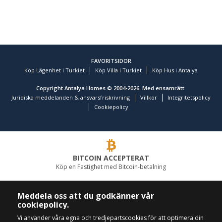
FAVORITSIDOR
Köp Lägenhet i Turkiet
Köp Villa i Turkiet
Köp Hus i Antalya
Copyright Antalya Homes © 2004-2026. Med ensamrätt.
Juridiska meddelanden & ansvarsfriskrivning
Villkor
Integritetspolicy
Cookiepolicy
BITCOIN ACCEPTERAT
Köp en Fastighet med Bitcoin-betalning
LEDANDE FASTIGHETSFÖRETAG
Meddela oss att du godkänner vår
cookiepolicy.
RING OSS
FÖLJ OSS
Vi använder våra egna och tredjepartscookies för att optimera din