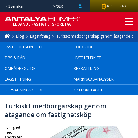
Svenska
SEK
ACCEPTERAD
AVANCERAD
LEDANDE FASTIGHETSFÖRETAG
SÖKNING
Blog
Lagstiftning
Turkiskt medborgarskap genom åtagande om 
FASTIGHETSNYHETER
KÖPGUIDE
TIPS & RÅD
LIVET I TURKIET
OMRÅDESGUIDE
BESKATTNING
LAGSTIFTNING
MARKNADSANALYSER
FÖRSÄLJNINGSGUIDE
OM FÖRETAGET
Turkiskt medborgarskap genom
åtagande om fastighetsköp
I enlighet
med
ändringen