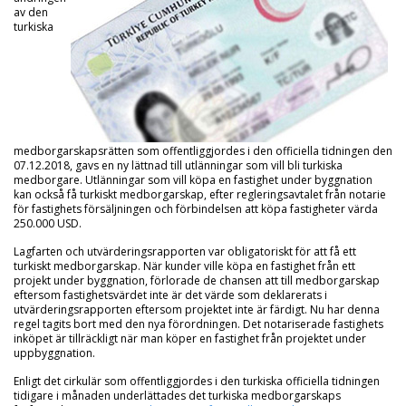
av den
turkiska
medborgarskapsrätten som offentliggjordes i den officiella tidningen den
07.12.2018, gavs en ny lättnad till utlänningar som vill bli turkiska
medborgare. Utlänningar som vill köpa en fastighet under byggnation
kan också få turkiskt medborgarskap, efter regleringsavtalet från notarie
för fastighets försäljningen och förbindelsen att köpa fastigheter värda
250.000 USD.
Lagfarten och utvärderingsrapporten var obligatoriskt för att få ett
turkiskt medborgarskap. När kunder ville köpa en fastighet från ett
projekt under byggnation, förlorade de chansen att till medborgarskap
eftersom fastighetsvärdet inte är det värde som deklarerats i
utvärderingsrapporten eftersom projektet inte är färdigt. Nu har denna
regel tagits bort med den nya förordningen. Det notariserade fastighets
inköpet är tillräckligt när man köper en fastighet från projektet under
uppbyggnation.
Enligt det cirkulär som offentliggjordes i den turkiska officiella tidningen
tidigare i månaden underlättades det turkiska medborgarskaps