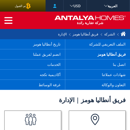
العربية
USD
تم القبول
البحث المتقدم
شركة عقارية رائدة
الشركة
فريق أنطاليا هومز
الإدارة
الملف التعريفي للشركة
تاريخ أنطاليا هومز
فريق أنطاليا هومز
انضم لفريق عملنا
اتصل بنا
الخدمات
شهادات عملائنا
أكاديمية تكجه
التعاون والوكالة
غرفة الوسائط
فريق أنطاليا هومز | الإدارة