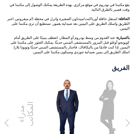
يقع مكتبنا في بودروم في موقع مركزي. بهذه الطريقة يمكنك الوصول إلى مكتبنا في
وقت قصير بالطرق التالية.
الحافلة:
استقل حافلة أورتاكنت/ميدتاون الصغيرة وانزل في محطة 5م ميغروس. اعبر
الطريق واسلك الطريق على اليمين بعد صيدلية يغمور. تستطيع أن ترى مكتبنا على
اليمين.
بالسيارة:
عند القدوم من وسط بودروم أو المطار، انعطف يمينًا على الطريق أمام
كويونجو أوغلو قبل المرور بالمستشفى المبني حديثًا. يمكنك العثور على مكتبنا على
اليمين. إذا كنت قادمًا من ياليكافاك، فاجتاز بالمستشفى المبني حديثًا وتويوتا بلازا.
اسلك الطريق إلى يمين صيدلية جوزدي وسيكون مكتبنا على اليمين.
الفريق
ا
ب
م
د
ر
ا
ء
ل
م
ك
ا
ت