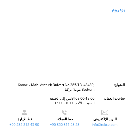
بودروم
العنوان:
Konacık Mah. Atatürk Bulvarı No:285/1B, 48480,
Bodrum موغلا, تركيا
ساعات العمل:
09:00-18:00 الإثنين إلى الجمعة
السبت - الأحد 10:00- 15:00
البريد الإلكتروني:
خط العملاء:
خط الإدارة:
+90 532 212 45 90
+90 850 811 23 23
info@tekce.com