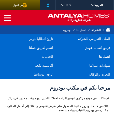
العربية
USD
تم القبول
البحث المتقدم
شركة عقارية رائدة
الشركة
اتصل بنا
بودروم
الملف التعريفي للشركة
تاريخ أنطاليا هومز
فريق أنطاليا هومز
انضم لفريق عملنا
اتصل بنا
الخدمات
شهادات عملائنا
أكاديمية تكجه
التعاون والوكالة
غرفة الوسائط
مرحبا بكم في مكتب بودروم
تقع مكاتبنا في موقع مركزي لتوفير الراحة لعملائنا الذين لديهم وقت محدود في تركيا.
ننقلك من فندقك ونزور مكتبنا للحصول على عرض تقديمي وننقلك إلى أفضل العقارات
المختارة في بودروم للقيام بجولة مشاهدة.