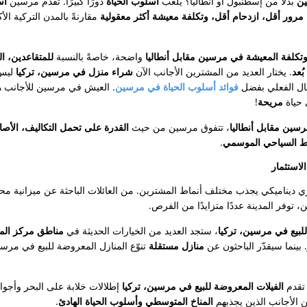
ن
بدلًا من إسطنبول أو أنطاليا؟ يلعب
أسلوب الحياة
دورًا كبيرًا. تقدم مرسين
أس
مرور أقل، ازدحام أقل، وتكلفة معيشة أكثر معقولية
مقارنةً بالمدن التركية الأك
وتكلفة المعيشة في مرسين مقابل أنطاليا
واضحة، خاصةً بالنسبة
للمتقاعدين، ال
ُعد
. يختار العديد من المشترين الأجانب الآن
شراء منزل في مرسين، تركيا
ليس
تقال الفعلي بفضل
فوائد أسلوب الحياة في مرسين
. العيش في مرسين للأجانب ه
 حياة
مريحة
!
سين مقابل أنطاليا
، تتفوق مرسين من حيث
القدرة على تحمل التكاليف، الأصا
غط السياحي الموسمي
.
لاستثمار
ديناميكي يجذب مختلف أنماط المشترين. من العائلات الباحثة عن ميزانية مح
، توفر المدينة عددًا متزايدًا من الفرص.
لبيع في مرسين، تركيا
، ستجد العديد من الخيارات الحديثة في
مناطق مركز المد
. بينما سيقدّر الباحثون عن
منازل مستقلة
تنوّع المنازل المعروضة للبيع في مرس
 تقدم
الفيلات المعروضة للبيع في مرسين، تركيا
إطلالات خلابة على البحر وأجو
ن الأجانب الذين يجذبهم
المناخ المتوسطي وأسلوب الحياة الهادئ
.