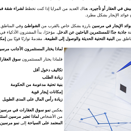
يش في العقار أو تأجيره
، هناك العديد من المزايا إذا كنت تخطط
لشراء شقة في
ع عوائد الإيجار بشكل مطرد.
ائد الإيجار في مرسين
بارزة بشكل خاص بالقرب من
الشواطئ
وفي المناطق ا
قة
جاذبة جدًا للمستثمرين الباحثين عن الدخل
. مؤخرًا، بدأ المشترون الأذكياء 
ناطق بين
البنية التحتية الحديثة والوصول إلى الطبيعة
، مقدمةً توازنًا قويًا بين
إمكا
لماذا يختار المستثمرون الأجانب مرسين ف
فلماذا يختار المستثمرون
سوق العقارات 
تكاليف دخول أقل
زيادة الطلب
بنية تحتية مدعومة من الحكومة
إمكانات إيجار قوية
زيادة رأس المال على المدى الطويل
يعكس
نمو سوق العقارات في مرسين
من الأشخاص
لماذا تعتبر مرسين استثما
المعتمد على السياحة
إلى
نمو مرسين ال