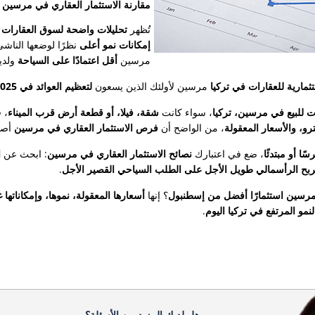
مقارنة الاستثمار العقاري في مرسين م
تُظهر
تحليلات واضحة لسوق العقارات
إمكانات نمو أعلى
نظرًا لوضعها الناشئ
مرسين
أقل اعتمادًا على السياحة
ولديه
تثمارية للعقارات في تركيا
مرسين لأولئك الذين يسعون
لتعظيم العوائد في 2025 وما بعدها
ت للبيع في مرسين، تركيا
، سواء كانت
شقة، فيلا، أو قطعة أرض قرب الميناء
، 
رو، والأسعار المعقولة
، من الواضح أن
فرص الاستثمار العقاري في مرسين
أصبح
ًا أو مبتدئًا
، ضع في اعتبارك
نصائح الاستثمار العقاري في مرسين
: ابحث عن
ا
لربح الرأسمالي طويل الأجل على الطلب السياحي القصير الأجل
.
رسين استثمارًا أفضل من إسطنبول
؟ إنها
أسعارها المعقولة، نموها، وإمكاناتها 
نمو المرتفع في تركيا اليوم
.
هل لديك المزيد من الأسئلة؟