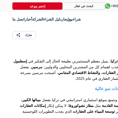
إحجز موعد
+90
ابحث عن عقار
شراء
بيع
إيجار
دليل الشراء
الشركة
أخبار
اتصل بنا
شارك
ركيا
، يميل معظم المستثمرين بطبيعة الحال إلى التفكير في
إسطنبول
جذب اهتمام كل من المشترين المحليين والدوليين:
مرسين
. بفضل
ر العقارات، والنشاط الاقتصادي المتنامي
، أصبحت مرسين بسرعة
 العقاري في عام 2025.
ات نمو عالية
 وتتمتع بموقع استثماري استراتيجي في تركيا بفضل
مينائها الكبير،
ة القادمة
مثل
مطار تشوكوروفا
. لا يمكن إنكار
إمكانات العقارات
ر
توسعة الميناء على العقارات
الذي يجذب التطويرات اللوجستية