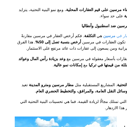
ناء مرسين على قيم العقارات المحلية
، ومع نمو البنية التحتية، يتزايد
ة
على حد سواء.
مرسين ضد اسطنبول وأنطاليا
مار في
مرسين
هي
التكلفة
. فكم أرخص العقار في مرسين مقارنةً
، تكون العقارات في مرسين
أرخص بنسبة تصل إلى 50%
. هذا الفرق
ميزانية ومن يسعون إلى عقارات ذات عائد مرتفع على الاستثمار.
عقارات بأسعار معقولة في مرسين مع
وعد بزيادة رأس المال وعوائد
للة من قيمتها في تركيا
مع
إمكانات نمو عالية
.
لتحتية
. المشاريع المستقبلية مثل
مطار مرسين ومترو المدينة
تعيد
سائل النقل العامة، والمرافق، والتخطيط الحضري العام
.
لتي تمتلك مجالًا لزيادة القيمة. فما هي تحسينات البنية التحتية التي
ذا الازدهار.