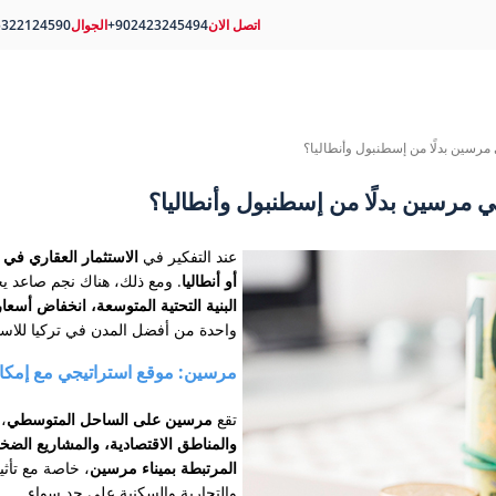
اتصل الان
+902423245494
الجوال
5322124590
 مرسين بدلًا من إسطنبول وأنطاليا؟
في مرسين بدلًا من إسطنبول وأنطاليا؟
عند التفكير في
الاستثمار العقاري في ت
أو أنطاليا
. ومع ذلك، هناك نجم صاعد ي
البنية التحتية المتوسعة، انخفاض أسعا
واحدة من أفضل المدن في تركيا للاستثمار
مرسين: موقع استراتيجي مع إمكان
تقع
مرسين على الساحل المتوسطي
،
والمناطق الاقتصادية، والمشاريع الضخم
المرتبطة بميناء مرسين
، خاصة مع تأثي
والتجارية والسكنية على حد سواء.