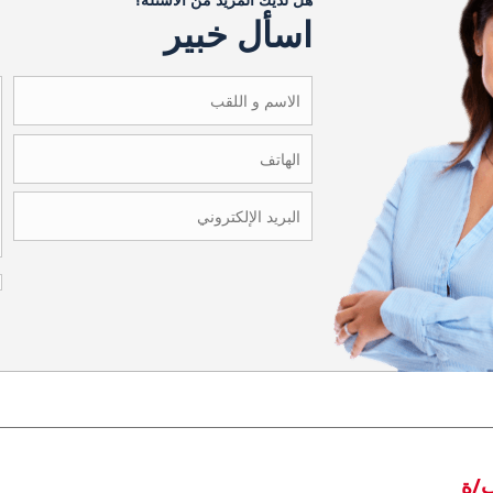
اسأل خبير
ب/ة