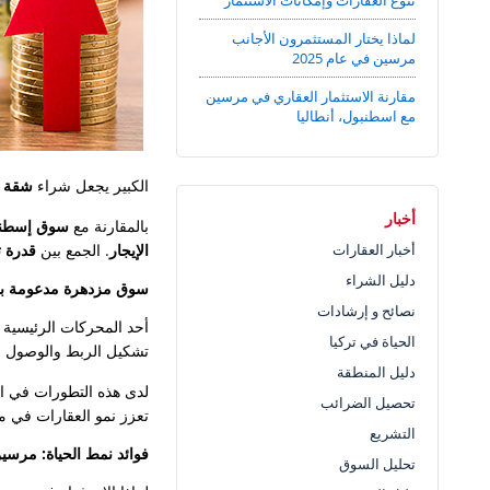
تنوع العقارات وإمكانات الاستثمار
لماذا يختار المستثمرون الأجانب
مرسين في عام 2025
مقارنة الاستثمار العقاري في مرسين
مع اسطنبول، أنطاليا
الكبير يجعل شراء
شقة ف
أخبار
بالمقارنة مع
سوق إسطنبو
أخبار العقارات
الإيجار
. الجمع بين
قدرة 
دليل الشراء
سوق مزدهرة مدعومة بمشا
نصائح و إرشادات
أحد المحركات الرئيسية
الحياة في تركيا
تشكيل الربط والوصول ال
دليل المنطقة
لدى هذه التطورات في الب
تحصيل الضرائب
تعزز نمو العقارات في
التشريع
فوائد نمط الحياة: مرسي
تحليل السوق