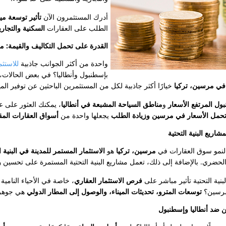
أدرك المستثمرون الآن
تأثير توسعة مي
الطلب على العقارات
السكنية والتجاري
القدرة على تحمل التكاليف والقيمة: 
واحدة من أكثر الجوانب جاذبية
للاستث
بإسطنبول وأنطاليا؟ في بعض الحالات
ي مرسين، تركيا
خيارًا أكثر جاذبية لكل من المستثمرين الباحثين عن توفير ال
ل المرتفع الأسعار
و
مناطق السياحة المشبعة في أنطاليا
، يمكنك العثور على 
تحمل الأسعار في مرسين وزيادة الطلب
يجعلها واحدة من
أسواق العقارات المق
ريع البنية التحتية
 لنمو سوق العقارات في
مرسين، تركيا
هو
الاستثمار المستمر للمدينة في البنية ا
حضري. بالإضافة إلى ذلك، تعمل مشاريع البنية التحتية المستمرة على تحسين
و
نية التحتية تأثير مباشر على
فرص الاستثمار العقاري
، خاصة في الأحياء النامية ا
 مرسين؟
توسعات المترو، تحديثات الميناء، والوصول إلى المطار الدولي
هي جوهر ه
ن ضد أنطاليا وإسطنبول