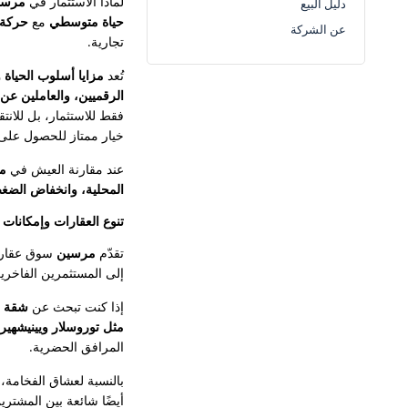
لماذا الاستثمار في
مرسي
دليل البيع
حياة متوسطي
مع
حركة 
عن الشركة
تجارية.
تُعد
مزايا أسلوب الحياة 
الرقميين، والعاملين عن ب
فقط للاستثمار، بل للان
خيار ممتاز للحصول على
عند مقارنة العيش في
مر
المحلية، وانخفاض الض
تنوع العقارات وإمكانات ا
تقدّم
مرسين
سوق عقاري 
إلى المستثمرين الفاخرين
إذا كنت تبحث عن
شقة ل
مثل توروسلار ويينيشهير
المرافق الحضرية.
بالنسبة لعشاق الفخامة،
أيضًا شائعة بين المشتري