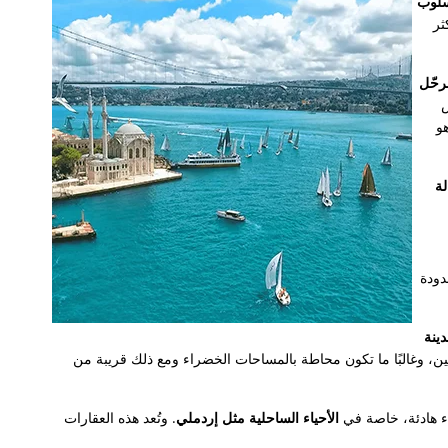
لوب
ثر
رحّل
و
لة
دودة
ينة
ين، وغالبًا ما تكون محاطة بالمساحات الخضراء ومع ذلك قريبة من
اء هادئة، خاصة في
الأحياء الساحلية مثل إردملي
. وتُعد هذه العقارات