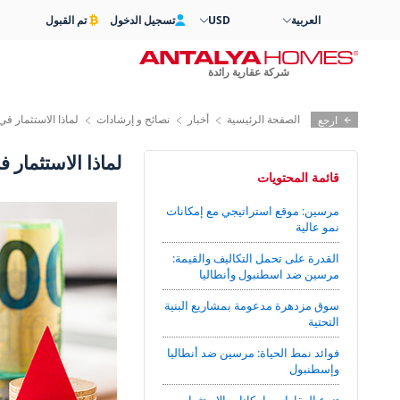
العربية
USD
تسجيل الدخول
تم القبول
شركة عقارية رائدة
الصفحة الرئيسية
أخبار
نصائح و إرشادات
لماذا الاستثمار في
ارجع
لماذا الاستثمار 
قائمة المحتويات
مرسين: موقع استراتيجي مع إمكانات
نمو عالية
القدرة على تحمل التكاليف والقيمة:
مرسين ضد اسطنبول وأنطاليا
سوق مزدهرة مدعومة بمشاريع البنية
التحتية
فوائد نمط الحياة: مرسين ضد أنطاليا
وإسطنبول