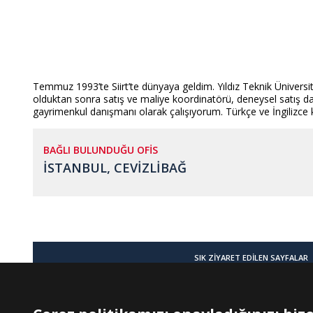
Temmuz 1993’te Siirt’te dünyaya geldim. Yıldız Teknik Üniver
olduktan sonra satış ve maliye koordinatörü, deneysel satış d
gayrimenkul danışmanı olarak çalışıyorum. Türkçe ve İngilizce
BAĞLI BULUNDUĞU OFİS
İSTANBUL, CEVİZLİBAĞ
SIK ZİYARET EDİLEN SAYFALAR
Türkiye'de Satılık Daire İlanları
Türkiye'de Satılık Ev İlanları
BİTCOİN KABUL EDİLİR