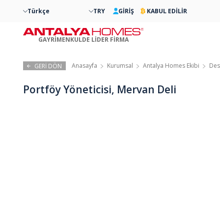
Türkçe
TRY
GİRİŞ
KABUL EDİLİR
GAYRİMENKULDE LİDER FİRMA
Anasayfa
Kurumsal
Antalya Homes Ekibi
Des
GERİ DÖN
Portföy Yöneticisi, Mervan Deli