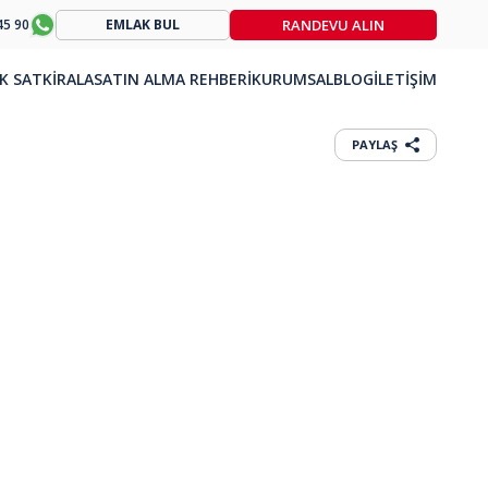
RANDEVU ALIN
45 90
EMLAK BUL
K SAT
KİRALA
SATIN ALMA REHBERİ
KURUMSAL
BLOG
İLETİŞİM
PAYLAŞ