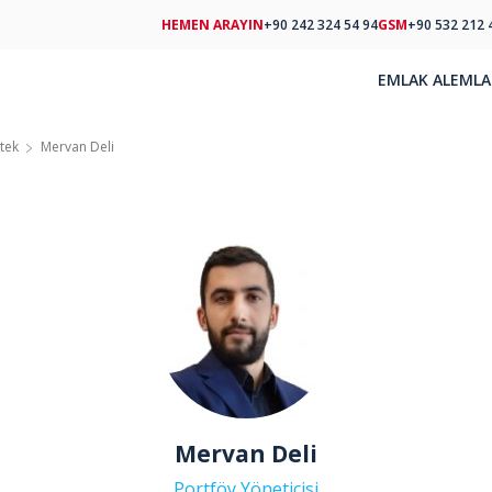
HEMEN ARAYIN
+90 242 324 54 94
GSM
+90 532 212 
EMLAK AL
EMLA
tek
Mervan Deli
Mervan Deli
Portföy Yöneticisi