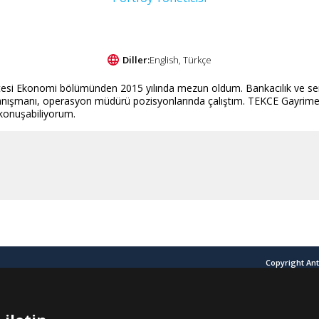
Diller:
English, Türkçe
sitesi Ekonomi bölümünden 2015 yılında mezun oldum. Bankacılık ve s
anışmanı, operasyon müdürü pozisyonlarında çalıştım. TEKCE Gayrimenk
 konuşabiliyorum.
Copyright Ant
Antalya'da Satılık Ev İlanları
Yasal Uyarı
Kull
BİZİ ARAYIN
+90 242 324 54 94
BİZİ TAKİP EDİN