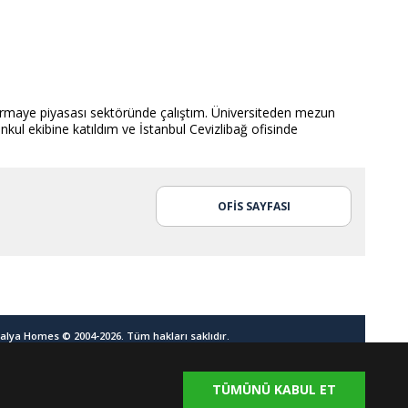
ermaye piyasası sektöründe çalıştım. Üniversiteden mezun
ul ekibine katıldım ve İstanbul Cevizlibağ ofisinde
OFİS SAYFASI
alya Homes © 2004-2026. Tüm hakları saklıdır.
anım Şartları
Gizlilik Politikası
Çerez Politikası
TÜMÜNÜ KABUL ET