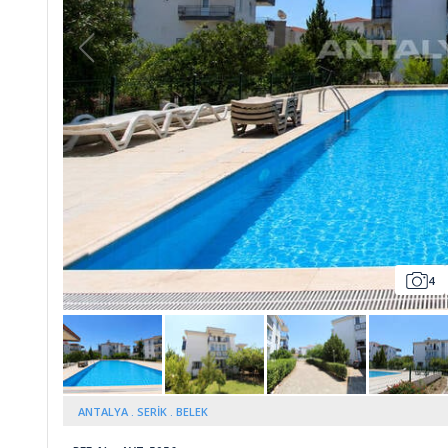
Whatsapp
4
ANTALYA
SERİK
BELEK