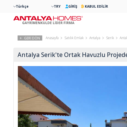
Türkçe
TRY
GİRİŞ
KABUL EDİLİR
GAYRİMENKULDE LİDER FİRMA
Anasayfa
Satılık Emlak
Antalya
Serik
Anta
GERİ DÖN
Antalya Serik'te Ortak Havuzlu Projede