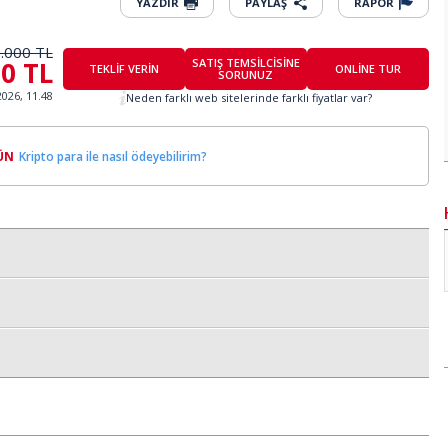
YAZDIR
PAYLAŞ
RAPOR
.000 TL
00 TL
SATIŞ TEMSİLCİSİNE
TEKLİF VERİN
ONLİNE TUR
SORUNUZ
2026, 11.48
Neden farklı web sitelerinde farklı fiyatlar var?
ÜN
Kripto para ile nasıl ödeyebilirim?