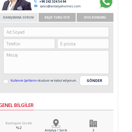
+90 242 324 54 94
sales@antalyahomes.com
DANIŞMANA SORUN
KEŞİF TURU İSTE
OFİS KONUMU
Kullanım Şartlarını
okudum ve kabul ediyorum.
GENEL BİLGİLER
Komisyon Ücreti
%2
Antalya / Serik
3