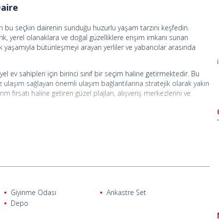
Daire
lan bu seçkin dairenin sunduğu huzurlu yaşam tarzını keşfedin.
ik, yerel olanaklara ve doğal güzelliklere erişim imkanı sunan
luk yaşamıyla bütünleşmeyi arayan yerliler ve yabancılar arasında
ev sahipleri için birinci sınıf bir seçim haline getirmektedir. Bu
z ulaşım sağlayan önemli ulaşım bağlantılarına stratejik olarak yakın
 fırsatı haline getiren güzel plajları, alışveriş merkezlerini ve
bir araziye yayılmış, iyi tasarlanmış bir proje içinde yer almaktadır.
e pırıl pırıl bir ortak havuz da dahil olmak üzere çeşitli açık hava
revli, 7/24 güvenlik hizmeti ve modern bir gözetim sistemi
dır.
e açık plan mutfak, iki yatak odası, bir banyo ve üç balkon
evrilidir. Mülk sıfır tadilat maliyeti gerektirir ve kolayca ebeveyn
nkastre mutfak seti ve su ısıtıcısı ile donatılmış bu merkezi
Giyinme Odası
Ankastre Set
kiralama yatırımı için mükemmel bir seçimdir.
Depo