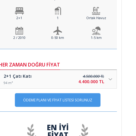
2+1
1
Ortak Havuz
2 / 2010
0-50 km
1-5 km
HER ZAMAN DOĞRU FİYAT
2+1
Çatı Katı
4.500.000 TL
4.400.000 TL
94 m²
ÖDEME PLANI VE FİYAT LİSTESİ SORUNUZ
EN İYİ
FİYAT