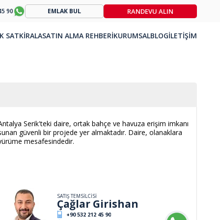
RANDEVU ALIN
45 90
EMLAK BUL
K SAT
KİRALA
SATIN ALMA REHBERİ
KURUMSAL
BLOG
İLETİŞİM
Antalya Serik'teki daire, ortak bahçe ve havuza erişim imkanı
sunan güvenli bir projede yer almaktadır. Daire, olanaklara
yürüme mesafesindedir.
SATIŞ TEMSİLCİSİ
Çağlar Girishan
+90 532 212 45 90