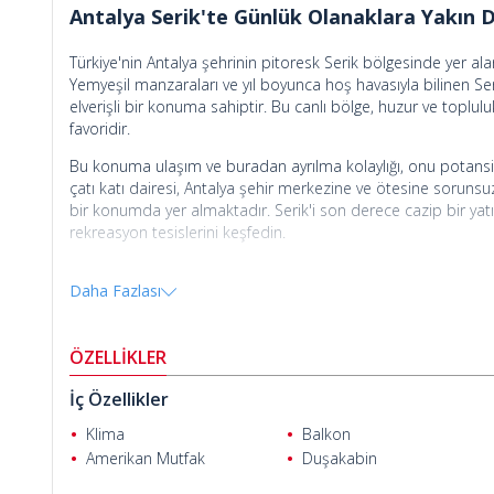
Antalya Serik'te Günlük Olanaklara Yakın 
Türkiye'nin Antalya şehrinin pitoresk Serik bölgesinde yer a
Yemyeşil manzaraları ve yıl boyunca hoş havasıyla bilinen Ser
elverişli bir konuma sahiptir. Bu canlı bölge, huzur ve toplu
favoridir.
Bu konuma ulaşım ve buradan ayrılma kolaylığı, onu potansiyel 
çatı katı dairesi, Antalya şehir merkezine ve ötesine sorunsu
bir konumda yer almaktadır. Serik'i son derece cazip bir yatırım
rekreasyon tesislerini keşfedin.
Antalya'da satılık daire
, toplam üç katlı, 4212 m²'lik yemyeşil 
Daha Fazlası
Sakinler, dinlenme ve eğlence için ideal olan ortak bir bahçe v
özelliklerinin tadını çıkarabilirler. Ayrıca, sitede özel bir gö
Ender Karabulut
bulunmaktadır; bu da huzur ve güvenli bir ortam sağlamakta
ÖZELLİKLER
Tamamen yenilenmiş, taşınmaya hazır bu 2 yatak odalı daired
bulunmaktadır; bunlardan biri yıl boyunca kullanım için camla ç
İç Özellikler
banyosuna dönüştürülebilen bir giyinme odası içerir. Klima, a
Klima
Balkon
konumdaki daire, kalıcı yaşam, tatil evi veya yüksek getirili 
Amerikan Mutfak
Duşakabin