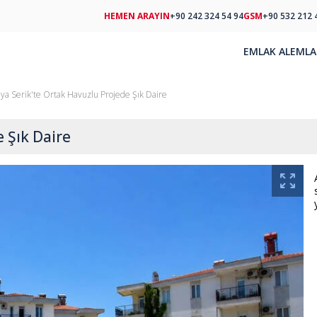
HEMEN ARAYIN
+90 242 324 54 94
GSM
+90 532 212 
EMLAK AL
EMLA
lya Serik'te Ortak Havuzlu Projede Şık Daire
 Şık Daire