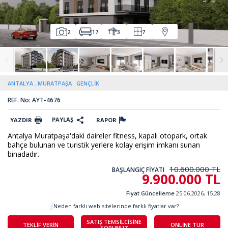
2
17
3
7
ANTALYA
MURATPAŞA
GENÇLİK
REF. No: AYT-4676
PAYLAŞ
YAZDIR
RAPOR
Antalya Muratpaşa'daki daireler fitness, kapalı otopark, ortak
bahçe bulunan ve turistik yerlere kolay erişim imkanı sunan
binadadır.
10.600.000 TL
BAŞLANGIÇ FİYATI
9.900.000 TL
Fiyat Güncelleme
25.06.2026, 15.28
Neden farklı web sitelerinde farklı fiyatlar var?
SATIŞ TEMSİLCİSİNE
TEKLİF VERİN
ONLİNE TUR
SORUNUZ