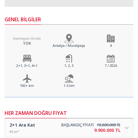
GENEL BİLGİLER
Komisyon Ücreti
YOK
Antalya / Muratpaşa
4
2+1, 3+1, 4+1
1, 2, 3
7 / 2026
100+ km
1-5 km
HER ZAMAN DOĞRU FİYAT
2+1
Ara Kat
BAŞLANGIÇ FİYATI
10.600.000 TL
9.900.000 TL
95 m²