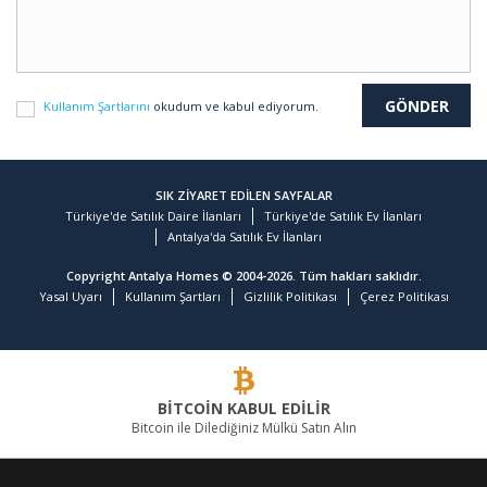
Kullanım Şartlarını
okudum ve kabul ediyorum.
SIK ZİYARET EDİLEN SAYFALAR
Türkiye'de Satılık Daire İlanları
Türkiye'de Satılık Ev İlanları
Antalya'da Satılık Ev İlanları
Copyright Antalya Homes © 2004-2026. Tüm hakları saklıdır.
Yasal Uyarı
Kullanım Şartları
Gizlilik Politikası
Çerez Politikası
BİTCOİN KABUL EDİLİR
Bitcoin ile Dilediğiniz Mülkü Satın Alın
GAYRİMENKULDE LİDER FİRMA