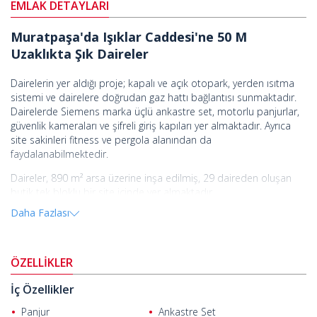
EMLAK DETAYLARI
Muratpaşa'da Işıklar Caddesi'ne 50 M
Uzaklıkta Şık Daireler
Dairelerin yer aldığı proje; kapalı ve açık otopark, yerden ısıtma
sistemi ve dairelere doğrudan gaz hattı bağlantısı sunmaktadır.
Dairelerde Siemens marka üçlü ankastre set, motorlu panjurlar,
güvenlik kameraları ve şifreli giriş kapıları yer almaktadır. Ayrıca
site sakinleri fitness ve pergola alanından da
faydalanabilmektedir.
Daireler, 890 m² arsa üzerine inşa edilmiş, 29 daireden oluşan
butik tek bloklu bir site içinde yer almaktadır.
Daha Fazlası
Proje, Antalya'nın en merkezi ve prestijli bölgelerinden biri olan
Muratpaşa Gençlik Mahallesi'nde bulunmaktadır. Sahile, parklara,
mağazalara ve günlük ihtiyaçların karşılanabileceği yerlere yakın
olan proje, hem konforlu bir yaşam tarzı hem de güçlü bir yatırım
ÖZELLİKLER
potansiyeli sunmaktadır.
İç Özellikler
Antalya'da satılık daireler
, Antalya Uluslararası Havalimanı'na 15
km, en yakın alışveriş merkezine 3 km, Kaleiçi Marina'ya 1,5 km,
Panjur
Ankastre Set