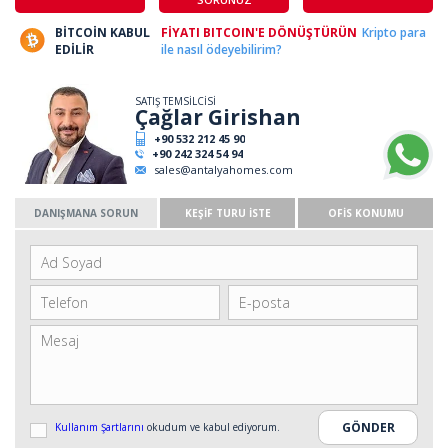
BİTCOİN KABUL
FİYATI BITCOIN'E DÖNÜŞTÜRÜN
Kripto para
EDİLİR
ile nasıl ödeyebilirim?
SATIŞ TEMSİLCİSİ
Çağlar Girishan
+90 532 212 45 90
+90 242 324 54 94
sales@antalyahomes.com
DANIŞMANA SORUN
KEŞİF TURU İSTE
OFİS KONUMU
Kullanım Şartlarını
okudum ve kabul ediyorum.