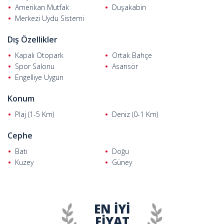
Falez Park 2'ye 900 m, Kaleiçi'ye 750 m, nostaljik tramvay ve
Amerikan Mutfak
Duşakabin
otobüs durağına 60 m ve Işıklar Caddesi'ne sadece 50 m
Merkezi Uydu Sistemi
uzaklıktadır.
Dış Özellikler
Kapalı Otopark
Ortak Bahçe
Spor Salonu
Asansör
Engelliye Uygun
Konum
Plaj (1-5 Km)
Deniz (0-1 Km)
Cephe
Batı
Doğu
Kuzey
Güney
EN İYİ
FİYAT