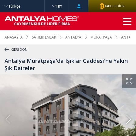
Türkçe
TRY
KABUL EDİLİR
GELİŞMİŞ
GAYRİMENKULDE LİDER FİRMA
ARAMA
ANASAYFA
SATILIK EMLAK
ANTALYA
MURATPAŞA
ANTALYA
GERİ DÖN
Antalya Muratpaşa'da Işıklar Caddesi'ne Yakın
Şık Daireler