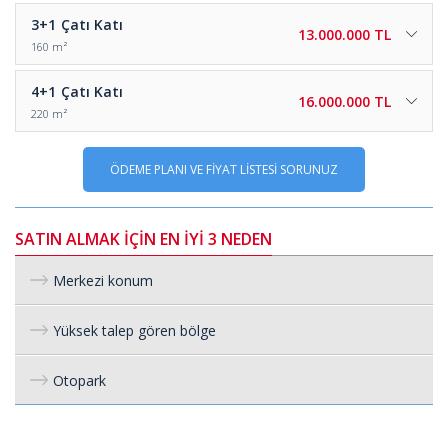
3+1
Çatı Katı
13.000.000 TL
160 m²
4+1
Çatı Katı
16.000.000 TL
220 m²
ÖDEME PLANI VE FİYAT LİSTESİ SORUNUZ
SATIN ALMAK İÇİN EN İYİ 3 NEDEN
Merkezi konum
Yüksek talep gören bölge
Otopark