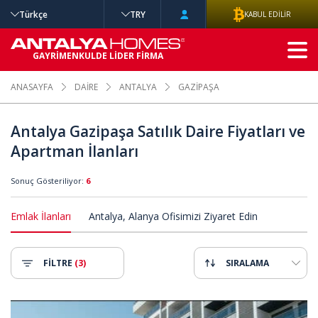
Türkçe
TRY
KABUL EDİLİR
GELİŞMİŞ
GAYRİMENKULDE LİDER FİRMA
ARAMA
ANASAYFA
DAİRE
ANTALYA
GAZİPAŞA
Antalya Gazipaşa Satılık Daire Fiyatları ve
Apartman İlanları
Sonuç Gösteriliyor:
6
Emlak İlanları
Antalya, Alanya Ofisimizi Ziyaret Edin
FİLTRE
(3)
SIRALAMA
avuzlu Sitede Satılık Daireler 2
Gazipaşa'da Denize Yakın Havuzl