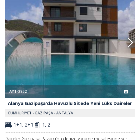
AYT-2852
Alanya Gazipaşa'da Havuzlu Sitede Yeni Lüks Daireler
CUMHURİYET - GAZİPAŞA - ANTALYA
1+1, 2+1
1, 2
Daireler Gazipaşa Pazarcı’da denize yürüme mesafesinde yer