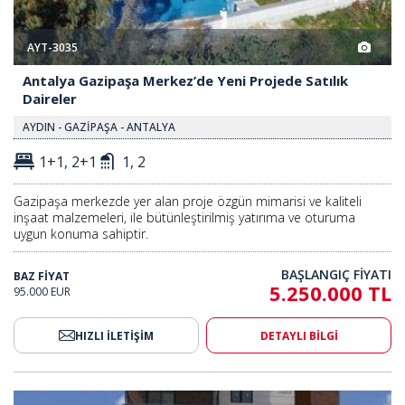
AYT-3035
Antalya Gazipaşa Merkez’de Yeni Projede Satılık
Daireler
AYDIN - GAZİPAŞA - ANTALYA
1+1, 2+1
1, 2
Gazipaşa merkezde yer alan proje özgün mimarisi ve kaliteli
inşaat malzemeleri, ile bütünleştirilmiş yatırıma ve oturuma
uygun konuma sahiptir.
BAŞLANGIÇ FİYATI
BAZ FİYAT
5.250.000 TL
95.000 EUR
HIZLI İLETİŞİM
DETAYLI BİLGİ
u Sitede Yeni Lüks Daireler 2
Alanya Gazipaşa'da Havuzlu Sit