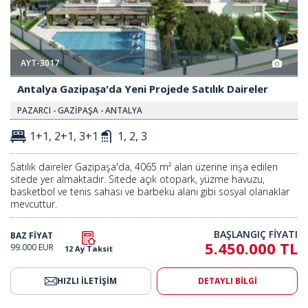
AYT-3017
Antalya Gazipaşa'da Yeni Projede Satılık Daireler
PAZARCI - GAZİPAŞA - ANTALYA
1+1, 2+1, 3+1
1, 2, 3
Satılık daireler Gazipaşa'da, 4065 m² alan üzerine inşa edilen
sitede yer almaktadır. Sitede açık otopark, yüzme havuzu,
basketbol ve tenis sahası ve barbekü alanı gibi sosyal olanaklar
mevcuttur.
BAŞLANGIÇ FİYATI
BAZ FİYAT
5.450.000 TL
99.000 EUR
12 Ay Taksit
HIZLI İLETİŞİM
DETAYLI BİLGİ