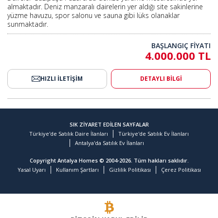
almaktadır. Deniz manzaralı dairelerin yer aldığı site sakinlerine
yüzme havuzu, spor salonu ve sauna gibi lüks olanaklar
sunmaktadır.
BAŞLANGIÇ FİYATI
4.000.000 TL
HIZLI İLETİŞİM
DETAYLI BİLGİ
SIK ZİYARET EDİLEN SAYFALAR
Türkiye'de Satılık Daire İlanları
Türkiye'de Satılık Ev İlanları
Antalya'da Satılık Ev İlanları
Copyright Antalya Homes © 2004-2026. Tüm hakları saklıdır.
Yasal Uyarı
Kullanım Şartları
Gizlilik Politikası
Çerez Politikası