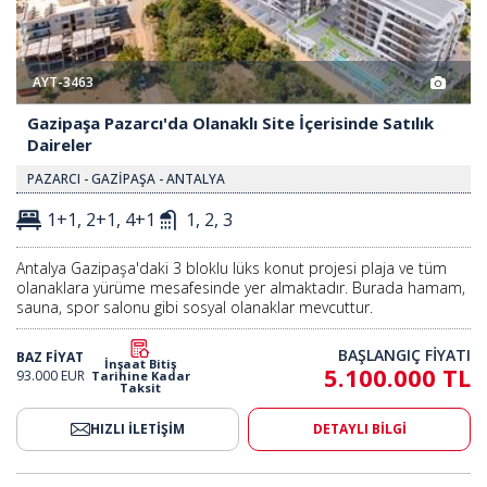
AYT-3463
Gazipaşa Pazarcı'da Olanaklı Site İçerisinde Satılık
Daireler
PAZARCI - GAZİPAŞA - ANTALYA
1+1, 2+1, 4+1
1, 2, 3
Antalya Gazipaşa'daki 3 bloklu lüks konut projesi plaja ve tüm
olanaklara yürüme mesafesinde yer almaktadır. Burada hamam,
sauna, spor salonu gibi sosyal olanaklar mevcuttur.
BAŞLANGIÇ FİYATI
BAZ FİYAT
İnşaat Bitiş
5.100.000 TL
93.000 EUR
Tarihine Kadar
Taksit
HIZLI İLETİŞİM
DETAYLI BİLGİ