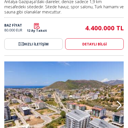
Antalya Gazipaşa'daki daireler, denize sadece 1,9 km
mesafedeki sitededir. Sitede havuz, spor salonu, Türk hamamı ve
sauna gibi olanaklar mevcuttur.
BAZ FİYAT
4.400.000 TL
80.000 EUR
12 Ay Taksit
HIZLI İLETİŞİM
DETAYLI BİLGİ
ı Site İçerisinde Satılık Daireler 2
Gazipaşa Pazarcı'da Olanaklı Site