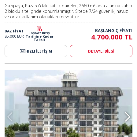
Gazipaşa, Pazarcı'daki satılık daireler, 2660 m² arsa alanına sahip
2 bloklu site içinde konumlanmıştır. Sitede 7/24 güvenlik, havuz
ve ortak kullanım olanakları mevcuttur.
BAŞLANGIÇ FİYATI
BAZ FİYAT
İnşaat Bitiş
4.700.000 TL
85.000 EUR
Tarihine Kadar
Taksit
HIZLI İLETİŞİM
DETAYLI BİLGİ
rojede Satılık Daireler 2
Antalya Gazipaşa'da Yeni Projede