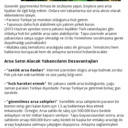
Güvenilir gayrimenkul firması ile sözleşme yapın, böylece yeni arsa
fiyatları ile ilgili bilgi edinin. Onlara veri tabanlarına sizi arsa alıcısı olarak
eklemelerini isteyin.
• Paranızı Türkiye'ye mümkün olduğunca hızlı getirin.
• Tapunuzu daha hızlı alabilmek için yatırım şirketi kurun.
(2013 Haziran ayından sonra yabancı kişilikler Türk vatandaşları gibi
oldukça hızlı bir şekilde arsa satın alabiliyorlar. Tapu üzerinde arsanın
yabancılara satışa uygun olmadığı ve Ordu Yönetimine sorulmasına gerek
duyulmadığı yazmaktadır)
• Mutlaka satış temsilciniz aracılığıyla satıcı ile görüşün. Temsilciniz hem
haklarınızı koruyacak hem de anlaşma sürecinizi hızlandıracaktır.
Arsa Satın Alacak Yabancıların Dezavantajları
•
"satılık arsa ilanları"
. İnternet üzerinden doğru arsayı bulmak zordur.
Pek çok ilan eski tarihlidir ve size yanlış bilgi verir.
•
"hızlı hareket etmek"
. Bir yabancı satılık arsa bulduğunda, çoğu
zaman paraları Türkiye dışındadır. Parayı Türkiye'ye getirmek birkaç gün
sürebilir.
•
"güvenilmez arsa sahipleri"
. Genellikle arsa sahiplerini paranın bir
kısmını verip geri kalan kısmı için 1,5 ay beklemeye ikna etmek
imkansızdır. Örneğin; Arsa sahibi ile satış için 500.000 Euro bedele
anlaşılıyor ve bir miktar kaparo veriliyor. Tapu başvurusundan sonra, arsa
sahibinin arsayı 600.000 Euro satış bedeli ile başka bir emlakçı aracılığı ile
arsayı başkasına satmaya çalıştığını duyuyoruz. Anlaşma sağlanmışken