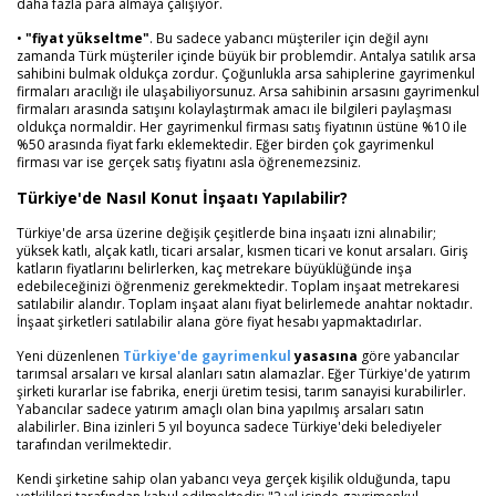
daha fazla para almaya çalışıyor.
•
"fiyat yükseltme"
. Bu sadece yabancı müşteriler için değil aynı
zamanda Türk müşteriler içinde büyük bir problemdir. Antalya satılık arsa
sahibini bulmak oldukça zordur. Çoğunlukla arsa sahiplerine gayrimenkul
firmaları aracılığı ile ulaşabiliyorsunuz. Arsa sahibinin arsasını gayrimenkul
firmaları arasında satışını kolaylaştırmak amacı ile bilgileri paylaşması
oldukça normaldir. Her gayrimenkul firması satış fiyatının üstüne %10 ile
%50 arasında fiyat farkı eklemektedir. Eğer birden çok gayrimenkul
firması var ise gerçek satış fiyatını asla öğrenemezsiniz.
Türkiye'de Nasıl Konut İnşaatı Yapılabilir?
Türkiye'de arsa üzerine değişik çeşitlerde bina inşaatı izni alınabilir;
yüksek katlı, alçak katlı, ticari arsalar, kısmen ticari ve konut arsaları. Giriş
katların fiyatlarını belirlerken, kaç metrekare büyüklüğünde inşa
edebileceğinizi öğrenmeniz gerekmektedir. Toplam inşaat metrekaresi
satılabilir alandır. Toplam inşaat alanı fiyat belirlemede anahtar noktadır.
İnşaat şirketleri satılabilir alana göre fiyat hesabı yapmaktadırlar.
Yeni düzenlenen
Türkiye'de gayrimenkul
yasasına
göre yabancılar
tarımsal arsaları ve kırsal alanları satın alamazlar. Eğer Türkiye'de yatırım
şirketi kurarlar ise fabrika, enerji üretim tesisi, tarım sanayisi kurabilirler.
Yabancılar sadece yatırım amaçlı olan bina yapılmış arsaları satın
alabilirler. Bina izinleri 5 yıl boyunca sadece Türkiye'deki belediyeler
tarafından verilmektedir.
Kendi şirketine sahip olan yabancı veya gerçek kişilik olduğunda, tapu