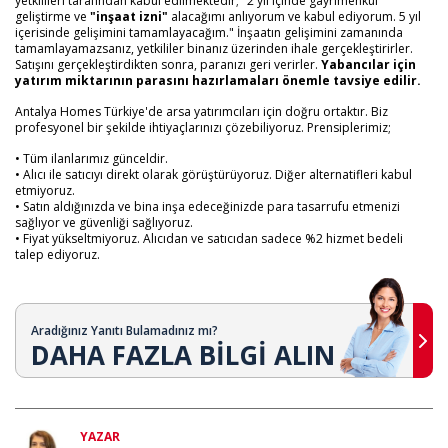
yetkilileri tarafından kabul edilmektedir; "2 yıl içinde gayrimenkul
geliştirme ve
"inşaat izni"
alacağımı anlıyorum ve kabul ediyorum. 5 yıl
içerisinde gelişimini tamamlayacağım." İnşaatın gelişimini zamanında
tamamlayamazsanız, yetkililer binanız üzerinden ihale gerçekleştirirler.
Satışını gerçekleştirdikten sonra, paranızı geri verirler.
Yabancılar için
yatırım miktarının parasını hazırlamaları önemle tavsiye edilir.
Antalya Homes Türkiye'de arsa yatırımcıları için doğru ortaktır. Biz
profesyonel bir şekilde ihtiyaçlarınızı çözebiliyoruz. Prensiplerimiz;
• Tüm ilanlarımız günceldir.
• Alıcı ile satıcıyı direkt olarak görüştürüyoruz. Diğer alternatifleri kabul
etmiyoruz.
• Satın aldığınızda ve bina inşa edeceğinizde para tasarrufu etmenizi
sağlıyor ve güvenliği sağlıyoruz.
• Fiyat yükseltmiyoruz. Alıcıdan ve satıcıdan sadece %2 hizmet bedeli
talep ediyoruz.
Aradığınız Yanıtı Bulamadınız mı?
DAHA FAZLA BİLGİ ALIN
YAZAR