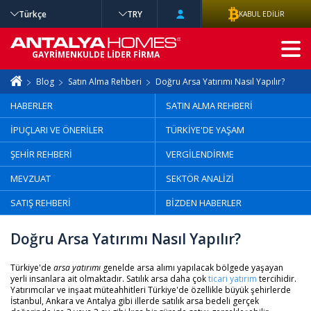
Türkçe
TRY
KABUL EDİLİR
GELİŞMİŞ
GAYRİMENKULDE LİDER FİRMA
ARAMA
Blog
Satın Alma Rehberi
Doğru Arsa Yatırımı Nasıl Yapılır?
HABERLER
SATIN ALMA REHBERİ
İPUÇLARI VE ÖNERİLER
TÜRKİYE'DE YAŞAM
ŞEHİR REHBERİ
VERGİLENDİRME
MEVZUAT
SEKTÖR ANALİZİ
SATIŞ REHBERİ
BİZDEN HABERLER
Doğru Arsa Yatırımı Nasıl Yapılır?
Türkiye'de
arsa yatırımı
genelde arsa alımı yapılacak bölgede yaşayan
yerli insanlara ait olmaktadır. Satılık arsa daha çok
ticari yatırım
tercihidir.
Yatırımcılar ve inşaat müteahhitleri Türkiye'de özellikle büyük şehirlerde
İstanbul, Ankara ve Antalya gibi illerde satılık arsa bedeli gerçek