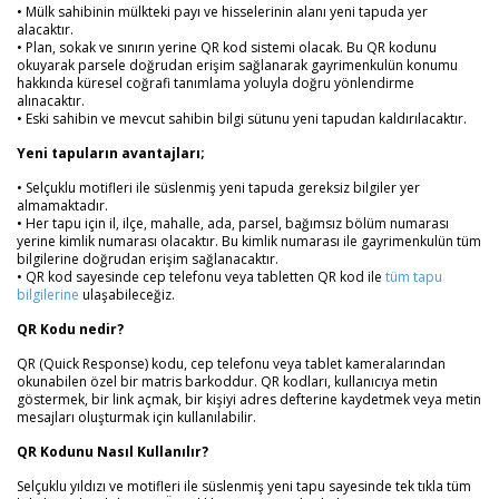
• Mülk sahibinin mülkteki payı ve hisselerinin alanı yeni tapuda yer
alacaktır.
• Plan, sokak ve sınırın yerine QR kod sistemi olacak. Bu QR kodunu
okuyarak parsele doğrudan erişim sağlanarak gayrimenkulün konumu
hakkında küresel coğrafi tanımlama yoluyla doğru yönlendirme
alınacaktır.
• Eski sahibin ve mevcut sahibin bilgi sütunu yeni tapudan kaldırılacaktır.
Yeni tapuların avantajları;
• Selçuklu motifleri ile süslenmiş yeni tapuda gereksiz bilgiler yer
almamaktadır.
• Her tapu için il, ilçe, mahalle, ada, parsel, bağımsız bölüm numarası
yerine kimlik numarası olacaktır. Bu kimlik numarası ile gayrimenkulün tüm
bilgilerine doğrudan erişim sağlanacaktır.
• QR kod sayesinde cep telefonu veya tabletten QR kod ile
tüm tapu
bilgilerine
ulaşabileceğiz.
QR Kodu nedir?
QR (Quick Response) kodu, cep telefonu veya tablet kameralarından
okunabilen özel bir matris barkoddur. QR kodları, kullanıcıya metin
göstermek, bir link açmak, bir kişiyi adres defterine kaydetmek veya metin
mesajları oluşturmak için kullanılabilir.
QR Kodunu Nasıl Kullanılır?
Selçuklu yıldızı ve motifleri ile süslenmiş yeni tapu sayesinde tek tıkla tüm