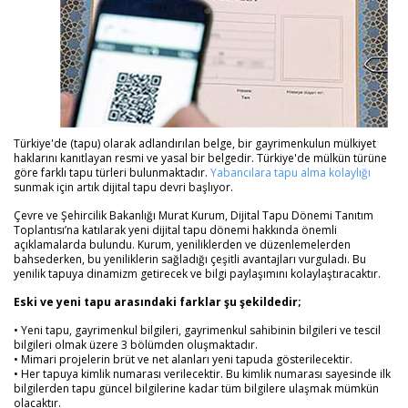
Türkiye'de (tapu) olarak adlandırılan belge, bir gayrimenkulun mülkiyet
haklarını kanıtlayan resmi ve yasal bir belgedir. Türkiye'de mülkün türüne
göre farklı tapu türleri bulunmaktadır.
Yabancılara tapu alma kolaylığı
sunmak için artık dijital tapu devri başlıyor.
Çevre ve Şehircilik Bakanlığı Murat Kurum, Dijital Tapu Dönemi Tanıtım
Toplantısı’na katılarak yeni dijital tapu dönemi hakkında önemli
açıklamalarda bulundu. Kurum, yeniliklerden ve düzenlemelerden
bahsederken, bu yeniliklerin sağladığı çeşitli avantajları vurguladı. Bu
yenilik tapuya dinamizm getirecek ve bilgi paylaşımını kolaylaştıracaktır.
Eski ve yeni tapu arasındaki farklar şu şekildedir;
• Yeni tapu, gayrimenkul bilgileri, gayrimenkul sahibinin bilgileri ve tescil
bilgileri olmak üzere 3 bölümden oluşmaktadır.
• Mimari projelerin brüt ve net alanları yeni tapuda gösterilecektir.
• Her tapuya kimlik numarası verilecektir. Bu kimlik numarası sayesinde ilk
bilgilerden tapu güncel bilgilerine kadar tüm bilgilere ulaşmak mümkün
olacaktır.