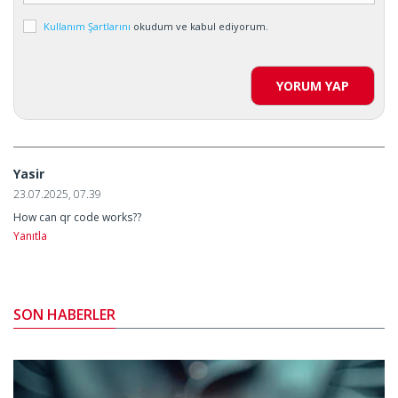
Kullanım Şartlarını
okudum ve kabul ediyorum.
YORUM YAP
Yasir
23.07.2025, 07.39
How can qr code works??
Yanıtla
SON HABERLER