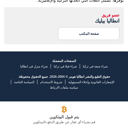
توفرها. تشمل اللغات التي أتحدثها التركية والإنجليزية.
عضو فريق
انطاليا بيليك
صفحة المكتب
الصفحات المفضلة
شراء شقة في تركيا
شراء فيلا في تركيا
شراء منزل في انطاليا
حقوق الطبع والنشر انطاليا هومز © 2004-2026. جميع الحقوق محفوظة.
الإشعارات القانونية وإخلاء المسؤولية
شروط الاستخدام
السياسة الخاصة
سياسة ملفات الارتباط
يتم قبول البيتكوين
قم بشراء أي عقار عن طريق الدفع بالبيتكوين