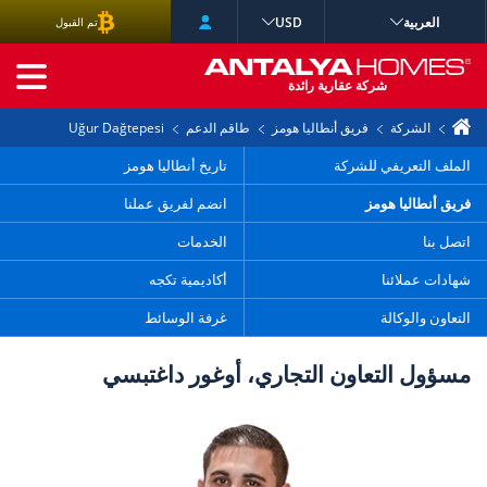
العربية
USD
تم القبول
البحث المتقدم
شركة عقارية رائدة
الشركة
فريق أنطاليا هومز
طاقم الدعم
Uğur Dağtepesi
الملف التعريفي للشركة
تاريخ أنطاليا هومز
فريق أنطاليا هومز
انضم لفريق عملنا
اتصل بنا
الخدمات
شهادات عملائنا
أكاديمية تكجه
التعاون والوكالة
غرفة الوسائط
مسؤول التعاون التجاري، أوغور داغتبسي