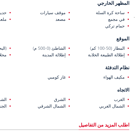
المظهر الخارجي
ساحة كرة السلة
موقف سيارات
حديق
في مجمع
مصعد
ملع
حمام تركي
الموقع
المطار (50-100 كم)
الشاطئ (0-500 م)
(البحر (
إطلالة الطبيعة الخلابة
إطلالة المدينة
محلا
نظام التدفئة
مكيف الهواء
غاز كومبي
الاتجاه
الغرب
الشرق
الشم
الشمال الغربي
الشمال الشرقي
الجن
اطلب المزيد من التفاصيل