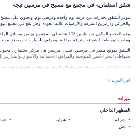
شقق استثمارية في مجمع مع مسبح في مرسين تيجه
تتوفر الشقق بخيارات من غرفة نوم واحدة وغرفتي نوم. وتحتوي على مطبخ
والخزائن ودرابزين الشرفة والأرضيات عالية الجودة. وهي تقع في مجمع أنيق.
يضم المجمع المكون من بنايتين 108 شقة في المجموع.
وملعب، ومنطقة للشواء، وشرفة مراقبة، وموقف للسيارات، ومصعد. مولد مت
الشقق بموقع متميز في مرسين، تيسي. مرسين هي مركز استثماري محبوب للم
بشواطئ البحر الأبيض المتوسط ​​والمرافق الاجتماعية والأسواق والمدارس. إ
شقق للبيع في مرسين
اقرأ المزيد
باشا.
ميزات
المظهر الداخلي
شرفة
شواية
حما
دش