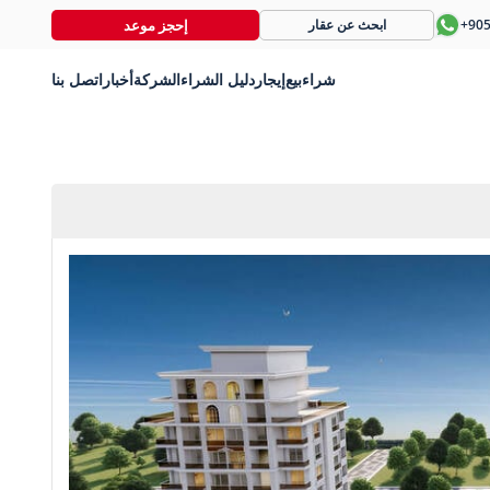
إحجز موعد
+90
ابحث عن عقار
شراء
بيع
إيجار
دليل الشراء
الشركة
أخبار
اتصل بنا