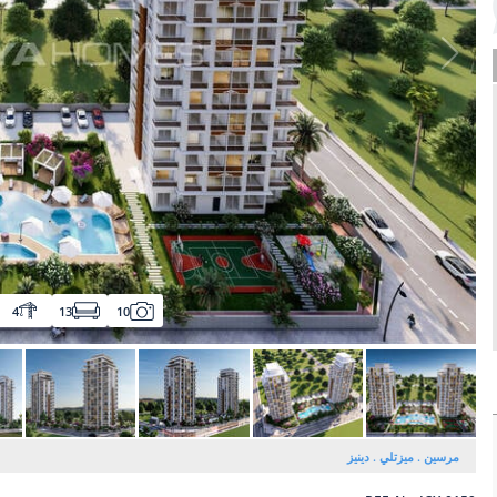
4
13
10
مرسين
ميزتلي
دينيز