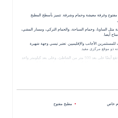
 مفتوح وغرفة معيشة وحمام وشرفة. تتميز بأسطح المطبخ
 ويتميز بوسائل الراحة مثل الساونا، وحمام السباحة، والحمام التركي، ومسار المشي،
اح أيضا.
ستثمرين الأجانب والإقليميين. تعتبر تيسي وجهة شهيرة
نه ذو موقع مركزى مفيد.
تقع على مسافة قريبة من البحر والسوق والمدرسة. تقع أيضًا على بعد 500 متر من الشاطئ، وعلى بعد كيلومتر واحد
من تقاطع طريق تشيشميلي السريع، وعلى بعد 9 كم من مركز سولي سنتر للتسوق، وعلى بعد 15 كم من إردملي، وعلى بعد 16 كم من
مرسين مرسين، وعلى بعد 18 كم من مركز فوروم للتسوق، وعلى بعد 88 كم من مطار تشوكوروفا الدولي، و 105 كم إلى مطار أضنة شاكر
م خاص
مطبخ مفتوح