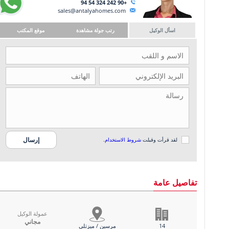
+90 242 324 54 94
sales@antalyahomes.com
اسأل الوكيل
رتب جولة مشاهدة
موقع المكتب
لقد قرأت وقبلت
شروط الاستخدام
.
تفاصيل عامة
عمولة الوكيل
مجاني
14
مرسين / ميزتلي