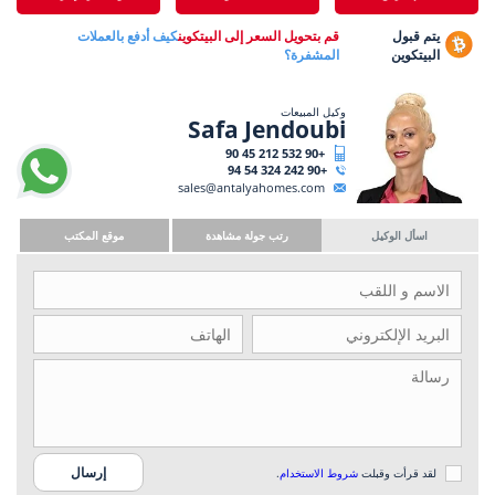
يتم قبول
قم بتحويل السعر إلى البيتكوين
كيف أدفع بالعملات
البيتكوين
المشفرة؟
وكيل المبيعات
Safa Jendoubi
+90 532 212 45 90
+90 242 324 54 94
sales@antalyahomes.com
اسأل الوكيل
رتب جولة مشاهدة
موقع المكتب
لقد قرأت وقبلت
شروط الاستخدام
.