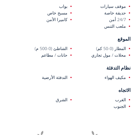
شاطئ تشاليش مسافة 300 متر فقط. كما يقع المنزل على بعد كيلومتر
موقف سيارات
بواب
واحد من مستشفى فتحية الحكومي، و5.5 كم من مسرح تيلميسوس
حديقة خاصة
مسبح خاص
القديم، و5.7 كم من مقابر أمينتاس الصخرية، و7 كم من شاطئ أولودينيز،
24/7 أمن
كاميرا الأمن
و14 كم من وادي الفراشات، و37 كم من مطار دالامان، و43 كم من
ملعب التنس
حديقة ساكليكنت الوطنية. بفضل هذا الموقع المركزي والهادئ، يعد المنزل
مناسباً لقضاء العطلات وللعيش على مدار العام.
الموقع
المطار (0-50 كم)
الشاطئ (0-500 م)
محلات / مول تجاري
حانات / مطاعم
نظام التدفئة
مكيف الهواء
التدفئة الأرضية
الاتجاه
الغرب
الشرق
الجنوب