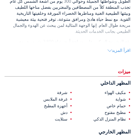
الطويل وشواطئها الجميلة وحوالي 300 يوم من أشعة الشمس كل عام.
تجذب المنطقة كلاً من المصطافين والمغتربين بفضل مناخها اللطيف
وبيئتها الطبيعية الغنية ومناظرها الخضراء المورقة وخلفيتها التاريخية
القوية. مع نمط حياة هادئ ومرافق متنوعة، توفر فتحية بيئة معيشية
مريحة طوال العام. إنها الوجهة المثالية لمن يبحث عن الهدوء والجمال
الطبيعي بجانب الخدمات الحديثة.
يقع المشروع السكني على مساحة أرض تبلغ 3,800 متر مربع، مع
تخصيص 2,800 متر مربع للمساحات الخضراء المنسقة، ويتكون من 12
اقرأ المزيد
منزلاً مستقلاً. يوفر الموقع مرافق مشتركة متنوعة، بما في ذلك خدمات
أمنية على مدار الساعة، وملعب تنس، وملاعب للأطفال، وموقف سيارات
خاص يتسع لسيارتين لكل منزل. يضمن هذا التصميم توفير الخصوصية
ميزات
والأمان لجميع القاطنين في المجمع.
يتكون المنزل من 4 غرف نوم وغرفة معيشة واحدة، تم تصميمها بمفهوم
المظهر الداخلي
معماري حديث. تضم كل غرفة نوم حماماً داخلياً وخزانة ملابس، مما يوفر
مكيف الهواء
شرفة
الخصوصية والراحة. تشمل المزايا المعمارية بهو درج بارتفاع 5.5 متر،
شواية
غرفة الملابس
ومنطقة معيشة بنمط الغاليري بارتفاع سقف يصل إلى 4.5 متر، وأثاثاً
حمام خاص
أجهزة المطبخ
مدمجاً مصمماً خصيصاً. بفضل تصميمها الداخلي الواسع وتفاصيلها الراقية،
توفر هذه المنازل تجربة معيشية عالية الجودة وممتعة في واحدة من أكثر
مطبخ مفتوح
دش
المواقع المرغوبة في فتحية.
نظام المنزل الذكي
ستلايت
يقع هذا المنزل المعروض للبيع في فتحية
على بعد مسافة قصيرة سيراً
المظهر الخارجي
على الأقدام من السوبر ماركت والصيدليات والمقاهي والمطاعم. يبعد