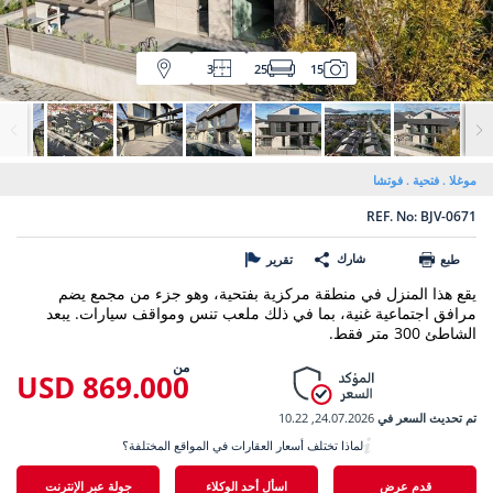
3
25
15
موغلا
فتحية
فوتشا
REF. No: BJV-0671
شارك
طبع
تقرير
يقع هذا المنزل في منطقة مركزية بفتحية، وهو جزء من مجمع يضم
مرافق اجتماعية غنية، بما في ذلك ملعب تنس ومواقف سيارات. يبعد
الشاطئ 300 متر فقط.
من
869.000 USD
تم تحديث السعر في
24.07.2026, 10.22
لماذا تختلف أسعار العقارات في المواقع المختلفة؟
قدم عرض
اسأل أحد الوكلاء
جولة عبر الإنترنت