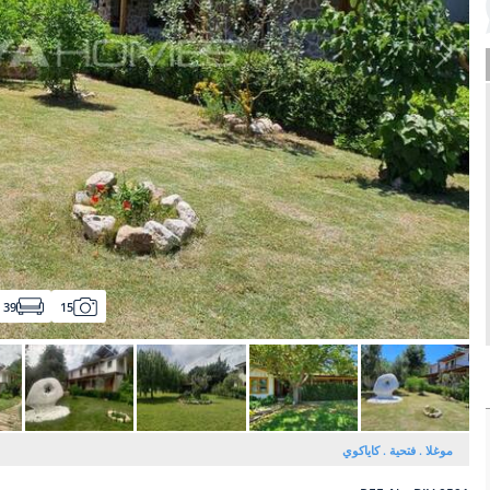
39
15
موغلا
فتحية
كاياكوي