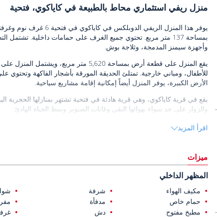
منزل ريفي استثماري محاط بالطبيعة في كاياكوي، فتحية
بمساحة 137 متر مربع. تحتوي جميع الغرف على حمامات داخلية. تشتم
وأجهزة سيمنز المدمجة، وثلاجة بوش.
الأرض الكبيرة، يوفر المنزل أيضاً إمكانية إقامة مشاريع سياحية.
يقع في قرية كاياكوي، وهي قرية هادئة في فتحية تشتهر بمنازلها الحجرية اليون
والزوار على حد سواء بهوائها النقي وغابات الصنوبر ونمط الحياة الهادئ.
يقع
المنزل المعروض للبيع في فتحية تركيا
اقرأ المزيد
فتحية، وعلى بعد 45 كم من وادي ساكليكنت وعلى بعد 64 كم من مطار دالامان وعلى بعد 72 كم من باتارا وعلى بعد 105 كم من كاش.
ميزات
المظهر الداخلي
مكيف الهواء
شرفة
شواي
حمام خاص
مدفأة
مفر
مطبخ مفتوح
دش
غرفة