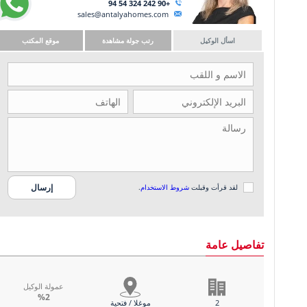
+90 242 324 54 94
sales@antalyahomes.com
اسأل الوكيل
رتب جولة مشاهدة
موقع المكتب
لقد قرأت وقبلت
شروط الاستخدام
.
تفاصيل عامة
عمولة الوكيل
%2
2
موغلا / فتحية