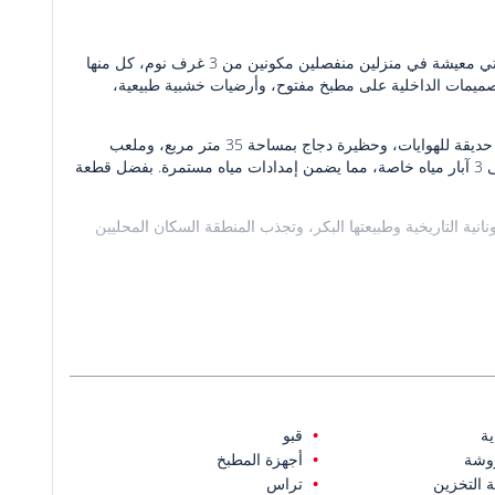
يوفر هذا المنزل الريفي الدوبلكس في كاياكوي في فتحية 6 غرف نوم وغرفتي معيشة في منزلين منفصلين مكونين من 3 غرف نوم، كل منها
ل التصميمات الداخلية على مطبخ مفتوح، وأرضيات خشبية طبيعية،
يقع المنزل على قطعة أرض بمساحة 5,620 متر مربع، ويشتمل المنزل على حديقة للهوايات، وحظيرة دجاج بمساحة 35 متر مربع، وملعب
للأطفال، ومباني خارجية. تمتلئ الحديقة المورقة بأشجار الفاكهة وتحتوي على 3 آبار مياه خاصة، مما يضمن إمدادات مياه مستمرة. بفضل قطعة
انية التاريخية وطبيعتها البكر، وتجذب المنطقة السكان المحليين
على بعد 800 متر من وسائل الراحة اليومية، وعلى بعد 5 كم من أولودينيز، وعلى بعد 7 كم من مركز
ة
قبو
وشة
أجهزة المطبخ
 التخزين
تراس