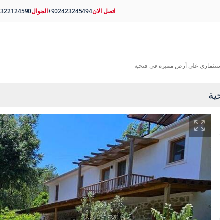
اتصل الان
+902423245494
الجوال
5322124590
ستثماري على أرض مميزة في فتحية
ية