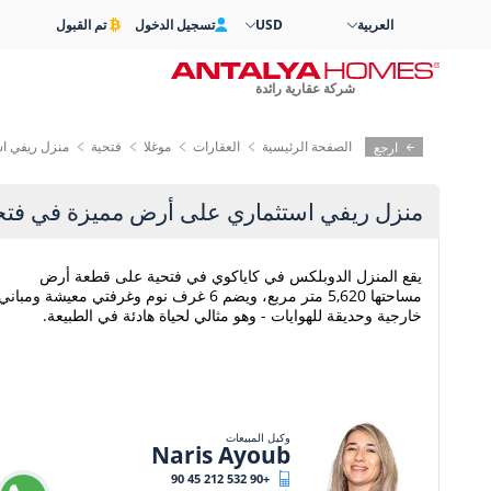
العربية
USD
تسجيل الدخول
تم القبول
شركة عقارية رائدة
الصفحة الرئيسية
العقارات
موغلا
فتحية
منزل ريفي ا
ارجع
منزل ريفي استثماري على أرض مميزة في فتح
يقع المنزل الدوبلكس في كاياكوي في فتحية على قطعة أرض
مساحتها 5,620 متر مربع، ويضم 6 غرف نوم وغرفتي معيشة ومباني
خارجية وحديقة للهوايات - وهو مثالي لحياة هادئة في الطبيعة.
وكيل المبيعات
Naris Ayoub
+90 532 212 45 90