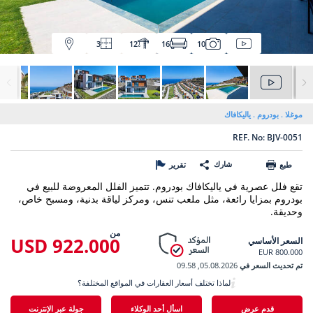
3
12
16
10
موغلا
بودروم
ياليكافاك
REF. No: BJV-0051
شارك
طبع
تقرير
تقع فلل عصرية في ياليكافاك بودروم. تتميز الفلل المعروضة للبيع في
بودروم بمزايا رائعة، مثل ملعب تنس، ومركز لياقة بدنية، ومسبح خاص،
وحديقة.
من
922.000 USD
السعر الأساسي
800.000 EUR
تم تحديث السعر في
05.08.2026, 09.58
لماذا تختلف أسعار العقارات في المواقع المختلفة؟
قدم عرض
اسأل أحد الوكلاء
جولة عبر الإنترنت