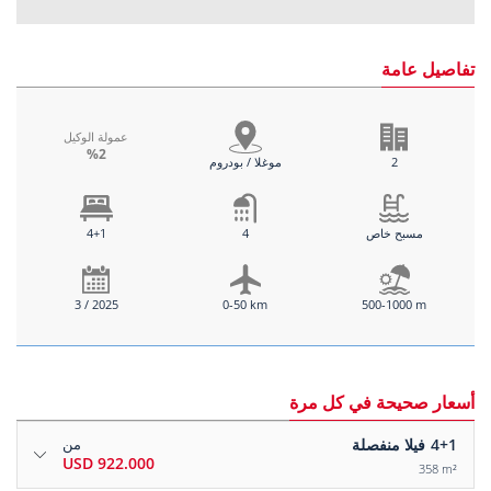
تفاصيل عامة
عمولة الوكيل
%2
2
موغلا / بودروم
مسبح خاص
4
4+1
3 / 2025
0-50 km
500-1000 m
أسعار صحيحة في كل مرة
4+1
فيلا منفصلة
من
922.000 USD
358 m²