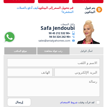
يتم قبول
قم بتحويل السعر إلى البيتكوين
كيف أدفع بالعملات
البيتكوين
المشفرة؟
وكيل المبيعات
Safa Jendoubi
+90 532 212 45 90
+90 242 324 54 94
sales@antalyahomes.com
اسأل الوكيل
رتب جولة مشاهدة
موقع المكتب
لقد قرأت وقبلت
شروط الاستخدام
.