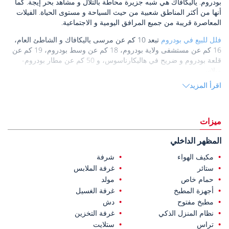
بودروم. ياليكافاك هي شبه جزيرة محاطة بالتلال و مشاهد بحر إيجة. كما
أنها من أكثر المناطق شعبية من حيث السياحة و مستوى الحياة. الفيلات
المعاصرة قريبة من جميع المرافق اليومية و الاجتماعية.
فلل للبيع في بودروم
تبعد 10 كم عن مرسى ياليكافاك و الشاطئ العام،
16 كم عن مستشفى ولاية بودروم، 18 كم عن وسط بودروم، 19 كم عن
قلعة بودروم و ضريح في هاليكارناسوس، و 50 كم عن مطار بودروم-
ميلاس.
اقرأ المزيد
تم بناء المشروع على مساحة ارض 30.000 متر مربع و يتكون من 50 فيلا
منفصلة. يحتوي المشروع الفاخر على ميزات غنية مثل ملعب تنس و
مركز للياقة البدنية و كافيتريا و 7 خدمات أمنية.
ميزات
تضم الفلل المكونة من 4 غرف نوم غرفة معيشة، و4 حمامات، ومطبخًا
مفتوحًا، ومدفأة، ومسبحًا خاصًا، وموقف سيارات خاص يتسع لسيارتين.
المظهر الداخلي
جميع الفلل مجهزة بتدفئة أرضية ونظام تكييف هواء VRV. كما استُخدمت
مواد عالية الجودة في التصميم الداخلي للوحدات.
مكيف الهواء
شرفة
ستائر
غرفة الملابس
حمام خاص
مولد
أجهزة المطبخ
غرفة الغسيل
مطبخ مفتوح
دش
نظام المنزل الذكي
غرفة التخزين
تراس
ستلايت