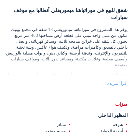
شقق للبيع في موراتباشا ميموريفلي أنطاليا مع موقف
سيارات
يوفر هذا المشروع في موراتباشا ميموريفلي 13 شقة في مجمع بوتيك
مكون من مبنى واحد مبني على قطعة أرض مساحتها 460 متر مربع.
تحتوي كل شقة على خزائن مدمجة ثلاثية، وستائر كهربائية، واتصال
داخلي بالفيديو، وكاميرات مراقبة، وتكييف هواء عاكس، وبنية تحتية
للتلفزيون والإنترنت، وتدفئة أرضية، وكبائن دش، وأبواب مطلية بالورنيش،
وأسقف معلقة، وغلايات مكثفة، ومصاعد بدون آلات، ومواقف سيارات
مفتوحة.
تتميز
الشقق المعروضة للبيع في أنطاليا
بمواقف سيارات مفتوحة وسهولة
الوصول إليها، وهي مصممة لتوفير حياة حضرية مريحة.
اقرأ المزيد
ميموريفلي هو حي مركزي ومرموق في موراتباشا، أنطاليا، ويشتهر
بموقعه الملائم بالقرب من الطرق الرئيسية مثل غولوك وشارع 100. Yıl.
وهذا يجعل وسائل النقل العام واستخدام المركبات الخاصة سهلة الوصول.
ميزات
شهدت المنطقة تحولًا حضريًا سريعًا، مما أدى إلى ظهور مشاريع سكنية
حديثة في الحي.
المظهر الداخلي
يقع المشروع على بعد 150 مترًا فقط من محطة الحافلات و 200 متر من
شرفة
ستائر
مستشفى أتاتورك الحكومي. ويبعد 400 متر عن محطة الترام وحوالي 1.6
أجهزة المطبخ
مطبخ مفتوح