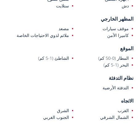
كيلومتر عن مراكز التسوق MarkAntalya و Özdilek. يمكن الوصول إلى
دش
ستلايت
شواطئ Konyaaltı في غضون 1.9 كيلومتر، بينما تبعد Kaleiçi مسافة 2
كيلومتر. تقع جامعة Akdeniz على بعد 2.5 كيلومتر من الموقع، ويبعد
المظهر الخارجي
المطار حوالي 11 كيلومترًا.
موقف سيارات
مصعد
كاميرا الأمن
ملائم لذوي الاحتياجات الخاصة
الموقع
المطار (0-50 كم)
الشاطئ (1-5 كم)
البحر (1-5 كم)
نظام التدفئة
التدفئة الأرضية
الاتجاه
الغرب
الشرق
الشمال الشرقي
الجنوب الغربي