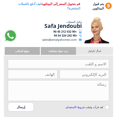
يتم قبول
قم بتحويل السعر إلى البيتكوين
كيف أدفع بالعملات
البيتكوين
المشفرة؟
وكيل المبيعات
Safa Jendoubi
+90 532 212 45 90
+90 242 324 54 94
sales@antalyahomes.com
اسأل الوكيل
رتب جولة مشاهدة
موقع المكتب
لقد قرأت وقبلت
شروط الاستخدام
.