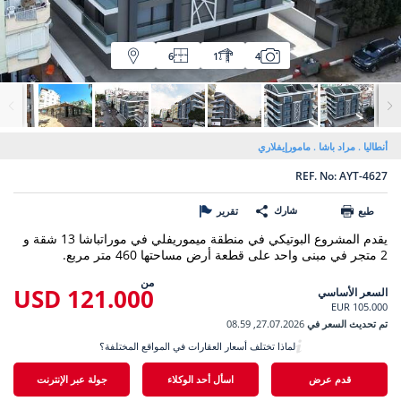
6
1
4
أنطاليا
مراد باشا
مامورإيفلاري
REF. No: AYT-4627
شارك
طبع
تقرير
يقدم المشروع البوتيكي في منطقة ميموريفلي في موراتباشا 13 شقة و
2 متجر في مبنى واحد على قطعة أرض مساحتها 460 متر مربع.
من
121.000 USD
السعر الأساسي
105.000 EUR
تم تحديث السعر في
27.07.2026, 08.59
لماذا تختلف أسعار العقارات في المواقع المختلفة؟
قدم عرض
اسأل أحد الوكلاء
جولة عبر الإنترنت