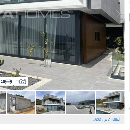
25
14
أنطاليا
کاش
كالكان