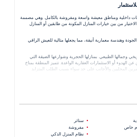
المنازل الفاخرة المكونة من 4 غرف نوم في كالكان على 4 حمامات داخلية ومناطق معيشة واسعة ومفروشة بالكامل. وهي مصممة
تيار من بين خيارات المنازل المكونة من طابقين أو المنازل
المنازل مواد عالية الجودة وهندسة معمارية أنيقة، مما يجعلها مثالية للعيش الراقي
يخي وجمالها الطبيعي. بمنازلها الحجرية وشوارعها الضيقة التي
الهدوء أو الاستثمارات العقارية الواعدة. تتميز المنطقة بمناخ
رين المحليين والأجانب على حد سواء بسبب الطلب المتزايد
على بعد 4 كم من البحر وشاطئ كابوتاش، وعلى بعد 6 كم من مدينة باتارا القديمة، وعلى بعد 116
طاعم والصيدليات والأسواق.
ة
ستائر
م خاص
مفروشة
نظام المنزل الذكي