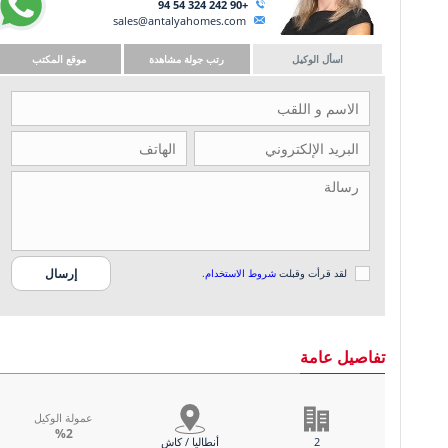
+90 242 324 54 94
sales@antalyahomes.com
اسأل الوكيل
رتب جولة مشاهدة
موقع المكتب
لقد قرأت وقبلت
شروط الاستخدام
.
تفاصيل عامة
عمولة الوكيل
%2
2
أنطاليا / کاش