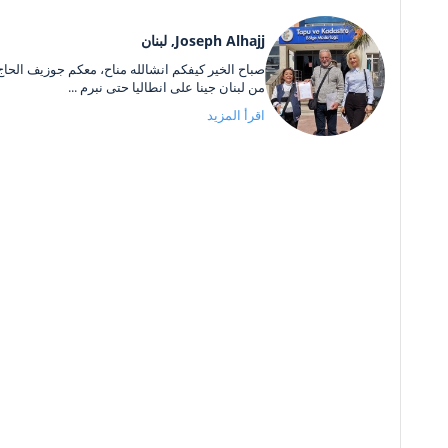
Joseph Alhajj, لبنان
صباح الخير كيفكم انشالله مناح، معكم جوزيف الحاج
من لبنان جينا على انطاليا حتى نبرم ...
اقرأ المزيد