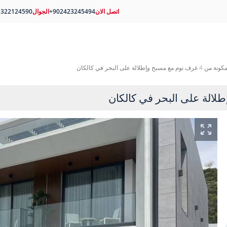
اتصل الان
+902423245494
الجوال
5322124590
بح وإطلالة على البحر في كالكان