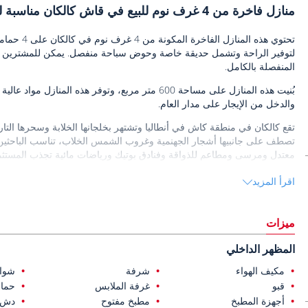
منازل فاخرة من 4 غرف نوم للبيع في قاش كالكان مناسبة للاستثمار
تحتوي هذه 
لتوفير الراحة وتشمل حديقة خاصة وحوض سباحة منفصل. يمكن للمشترين الاخ
المنفصلة بالكامل.
بُنيت هذه المنازل على مساحة 600 متر مربع، وتوفر هذه 
والدخل من الإيجار على مدار العام.
تقع كالكان في منطقة كاش في أنطاليا وتشتهر بخلجانها الخلابة وسحرها التار
تصطف على جانبيها أشجار الجهنمية وغروب الشمس الخلاب، تناسب الباحثين عن 
معتدل ومرسى ومطاعم للذواقة وفنادق بوتيك ورياضات مائية تجذب المستثم
وعوائد الإيجار القوية.
اقرأ المزيد
تقع المنازل المعروضة للبيع في كالكان تركيا
كم من مطار دالامان. تشمل المرافق اليومية القريبة المقاهي والحانات والم
ميزات
المظهر الداخلي
مكيف الهواء
شرفة
شواي
قبو
غرفة الملابس
حما
أجهزة المطبخ
مطبخ مفتوح
دش