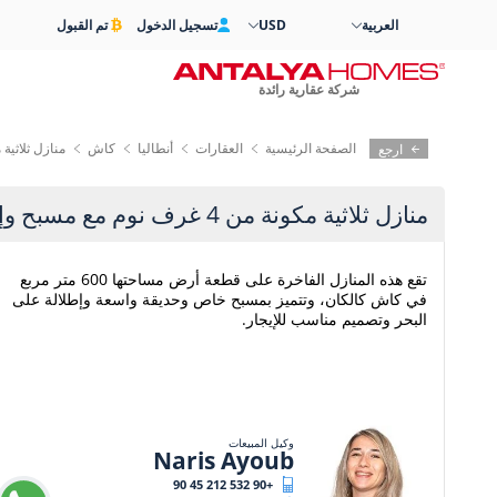
العربية
USD
تسجيل الدخول
تم القبول
شركة عقارية رائدة
الصفحة الرئيسية
العقارات
أنطاليا
کاش
منازل ثلاثية مكونة من 4 غرف نوم مع مس
ارجع
منازل ثلاثية مكونة من 4 غرف نوم مع مسبح وإطلالة على البحر في كالكان
تقع هذه المنازل الفاخرة على قطعة أرض مساحتها 600 متر مربع
في كاش كالكان، وتتميز بمسبح خاص وحديقة واسعة وإطلالة على
البحر وتصميم مناسب للإيجار.
وكيل المبيعات
Naris Ayoub
+90 532 212 45 90