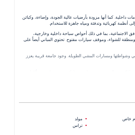
داخلية. كما أنها مزودة بأرضيات عالية الجودة، وإضاءة، وكبائن
ى أنظمة كهربائية وتدفئة ومياه جاهزة للاستخدام.
ق الاجتماعية، بما في ذلك أحواض سباحة داخلية وخارجية،
ومنطقة للشواء، وموقف سيارات مفتوح. تحتوي المباني أيضاً على
عي وشواطئها ومسارات المشي الطويلة. وجود جامعة قريبة يعزز
على بعد 200 متر من الساحل، وعلى بعد 5 كم من المستشفى، وعلى بعد 9 كم من وسط مدينة ألانيا،
م خاص
مولد
تراس