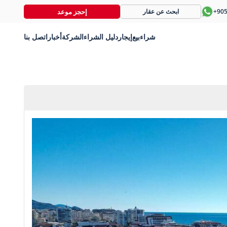
إحجز موعد
+90
ابحث عن عقار
شراء
بيع
إيجار
دليل الشراء
الشركة
أخبار
اتصل بنا