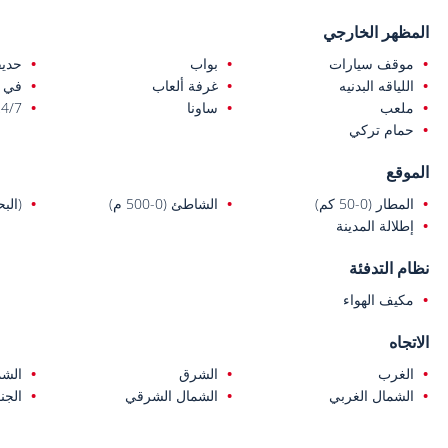
المظهر الخارجي
موقف سيارات
بواب
حديق
اللياقه البدنيه
غرفة ألعاب
في 
ملعب
ساونا
24/7 أم
حمام تركي
الموقع
المطار (0-50 كم)
الشاطئ (0-500 م)
(البحر (
إطلالة المدينة
نظام التدفئة
مكيف الهواء
الاتجاه
الغرب
الشرق
الشم
الشمال الغربي
الشمال الشرقي
الجن