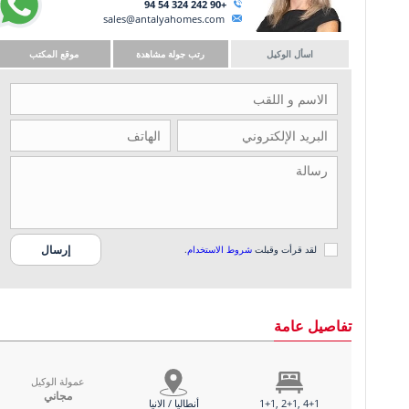
+90 242 324 54 94
sales@antalyahomes.com
اسأل الوكيل
رتب جولة مشاهدة
موقع المكتب
لقد قرأت وقبلت
شروط الاستخدام
.
تفاصيل عامة
عمولة الوكيل
مجاني
1+1, 2+1, 4+1
أنطاليا / الانيا