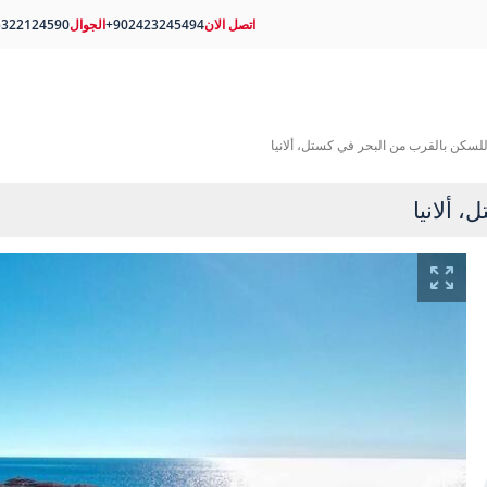
اتصل الان
+902423245494
الجوال
5322124590
سكن بالقرب من البحر في كستل، ألانيا
 ألانيا