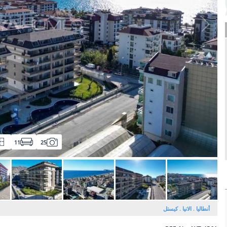
11
25
أنطاليا
الانيا
كيستل