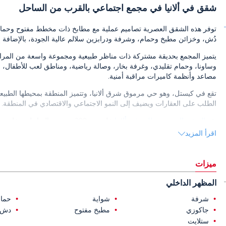
شقق في ألانيا في مجمع اجتماعي بالقرب من الساحل
توفر هذه الشقق العصرية تصاميم عملية مع مطابخ ذات مخطط مفتوح وحمامات 
دُش، وخزائن مطبخ وحمام، وشرفة ودرابزين سلالم عالية الجودة، بالإضافة إل
يتميز المجمع بحديقة مشتركة ذات مناظر طبيعية ومجموعة واسعة من المراف
وساونا، وحمام تقليدي، وغرفة بخار، وصالة رياضية، ومناطق لعب للأطفال، 
مصاعد وأنظمة كاميرات مراقبة أمنية.
تقع في كيستل، وهو حي مرموق شرق ألانيا، وتتميز المنطقة بمحيطها الطبي
الطلب على العقارات ويضيف إلى النمو الاجتماعي والاقتصادي في المنطقة.
تقع
الشقق المعروضة للبيع في ألانيا
وعلى بعد 30 كم من مطار غازي باشا.
اقرأ المزيد
ميزات
المظهر الداخلي
شرفة
شواية
حما
جاكوزي
مطبخ مفتوح
دش
ستلايت