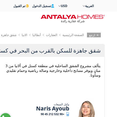
العربية
USD
تسجيل الدخول
تم القبول
شركة عقارية رائدة
الصفحة الرئيسية
العقارات
أنطاليا
الانيا
شقق جاهزة لل
ارجع
شقق جاهزة للسكن بالقرب من البحر في كستل،
يتألف مشروع الشقق الساحلية في منطقة كستل في ألانيا من 3
مبانٍ ويوفر مسابح داخلية وخارجية وصالة رياضية وحمام تقليدي
وساونا.
وكيل المبيعات
Naris Ayoub
+90 532 212 45 90