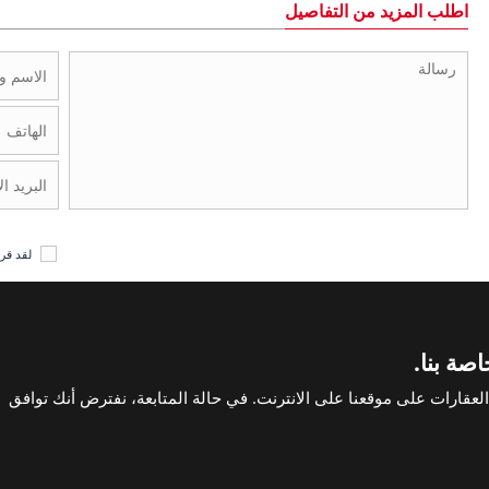
اطلب المزيد من التفاصيل
لقد قر
صة بنا.
حقوق الطبع والنشر انطاليا هوم
زل في انطاليا
الإشعارات القانونية وإخلاء المسؤو
قارات على موقعنا على الانترنت. في حالة المتابعة، نفترض أنك توافق
اتصل بنا
+902423245494
تابعنا