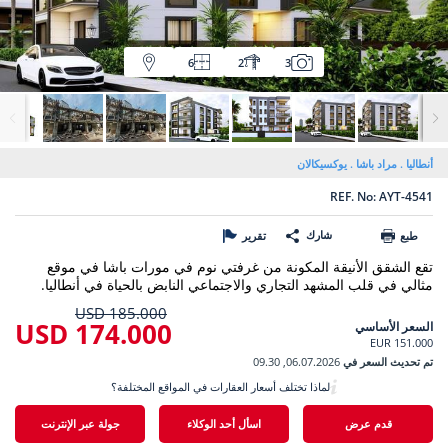
6
2
3
أنطاليا
مراد باشا
يوكسيكالان
REF. No: AYT-4541
شارك
طبع
تقرير
تقع الشقق الأنيقة المكونة من غرفتي نوم في مورات باشا في موقع
مثالي في قلب المشهد التجاري والاجتماعي النابض بالحياة في أنطاليا.
185.000 USD
174.000 USD
السعر الأساسي
151.000 EUR
تم تحديث السعر في
06.07.2026, 09.30
لماذا تختلف أسعار العقارات في المواقع المختلفة؟
قدم عرض
اسأل أحد الوكلاء
جولة عبر الإنترنت