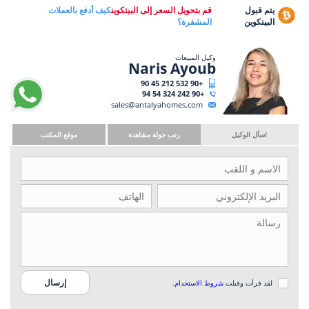
يتم قبول
قم بتحويل السعر إلى البيتكوين
كيف أدفع بالعملات
البيتكوين
المشفرة؟
وكيل المبيعات
Naris Ayoub
+90 532 212 45 90
+90 242 324 54 94
sales@antalyahomes.com
اسأل الوكيل
رتب جولة مشاهدة
موقع المكتب
لقد قرأت وقبلت
شروط الاستخدام
.