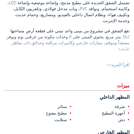
تشتمل الشقق الجديدة على مطبخ مدمج، وإضاءة موضعية وإضاءة LED،
وكابينة استحمام، ونوافذ PVC، وباب مدخل فولاذي، وتلفزيون الكابل،
وتكييف هواء، ونظام اتصال داخلي بالفيديو، ومصاريع، وحمام حديث،
وخدمة الإنترنت.
تقع الشقق في مشروع من مبنى واحد مبني على قطعة أرض مساحتها
362 متر مربع. يحتوي المبنى على 8 وحدات مكونة من غرفتي نوم ويوفر
مصعداً وموقف سيارات خارجي وكاميرات مراقبة وحدائق ذات مناظر
طبيعية.
تقع الشقق الجديدة في يوكسيكالان، مراد باشا، بالقرب من وسط مدينة
اقرأ المزيد
أنطاليا. توفر هذه المنطقة المركزية سهولة الوصول إلى وسائل النقل
والمدارس والمتاجر وغيرها. تجتذب يوكسيكالان التي أعيد إحياؤها من خلال
التجديد الحضري، المستثمرين المحليين والأجانب على حد سواء، وهي
معروفة بإمكانياتها القوية في مجال الإيجار.
ميزات
تقع الشقق المعروضة للبيع في موراتباشا أنطاليا
على بعد 12.5 كم من
المظهر الداخلي
مطار أنطاليا، وعلى بعد 6 كم من شاطئ كونيالتي، وعلى بعد 5.3 كم من
مركز تسوق تيراسيتي التجاري، وعلى بعد 1.8 كم من شاطئ ميرميرلي،
شرفة
ستائر
وعلى بعد 1 كم من المركز التاريخي كاليتشي، وعلى بعد 800 متر من
أجهزة المطبخ
مطبخ مفتوح
مركز تسوق مارك أنطاليا التجاري، وعلى بعد 400 متر من مبنى بلدية
دش
ستلايت
أنطاليا الكبرى، وعلى بعد 250 متر فقط من سوق الشارع الأسبوعي
المحلي.
المظهر الخارجي