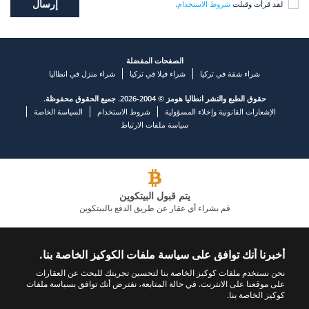
لقد قرأت وقبلت
شروط الاستخدام
.
الصفحات المفضلة
شراء شقة في تركيا
شراء فيلا في تركيا
شراء منزل في انطاليا
حقوق الطبع والنشر انطاليا هومز © 2004-2026. جميع الحقوق محفوظة.
الإشعارات القانونية وإخلاء المسؤولية
شروط الاستخدام
السياسة الخاصة
سياسة ملفات الارتباط
يتم قبول البيتكوين
قم بشراء أي عقار عن طريق الدفع بالبيتكوين
شركة عقارية رائدة
أخبرنا أنك توافق على سياسة ملفات الكوكيز الخاصة بنا.
اتصل بنا
تابعنا
نحن نستخدم ملفات كوكيز الخاصة بنا لتحسين تجربتك للبحث عن العقارات
على موقعنا على الانترنت. في حالة المتابعة، نفترض أنك توافق بسياسة ملفات
+902423245494
كوكيز الخاصة بنا.