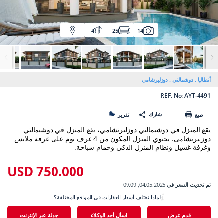
4
25
14
أنطاليا
دوشمالتي
دوزليرشامي
REF. No: AYT-4491
شارك
طبع
تقرير
يقع المنزل في دوشيمالتي دوزليرتشامي، يقع المنزل في دوشيمالتي
دوزليرتشامى. يحتوي المنزل المكون من 4 غرف نوم على غرفة ملابس
وغرفة غسيل ونظام المنزل الذكي وحمام سباحة.
750.000 USD
تم تحديث السعر في
04.05.2026, 09.09
لماذا تختلف أسعار العقارات في المواقع المختلفة؟
قدم عرض
اسأل أحد الوكلاء
جولة عبر الإنترنت