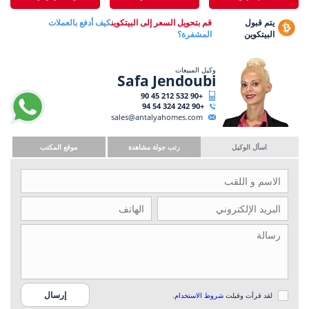
يتم قبول
قم بتحويل السعر إلى البيتكوين
كيف أدفع بالعملات
البيتكوين
المشفرة؟
وكيل المبيعات
Safa Jendoubi
+90 532 212 45 90
+90 242 324 54 94
sales@antalyahomes.com
اسأل الوكيل
رتب جولة مشاهدة
موقع المكتب
لقد قرأت وقبلت
شروط الاستخدام
.