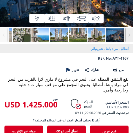
3
8
7
8
أنطاليا
مراد باشا
شيرينيالي
REF. No: AYT-4167
شارك
طبع
تقرير
تقع الشقق المطلة على البحر في مشروع لا ماري لارا بالقرب من البحر
في مراد باشا، أنطاليا. يحتوي المجمع على مواقف سيارات داخلية
وخارجية وأمن.
من
1.425.000 USD
السعر الأساسي
1.232.000 EUR
تم تحديث السعر في
22.06.2026, 09.11
لماذا تختلف أسعار العقارات في المواقع المختلفة؟
قدم عرض
اسأل أحد الوكلاء
جولة عبر الإنترنت