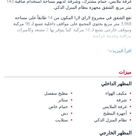
غرفة ملابس، حمام مشترك، وشرفة. لديهم مساحة استخدام صافية 143
متر مربع. الشقق مجهزة بنظام المنزل الذكي.
تقع الشقق في مشروع لاراي لارا المكون من 14 طابقاً على مساحة
3.968 متر مربع يحتوي المجمع على مواقف داخلية تتسع لـ 96 مركبة
وموقف خارجي يتسع لـ 16 مركبة. كما يتوفر بها 2 مصعد وكاميرات
مراقبة وخدمة حراسة.
شقق للبيع في مراد باشا أنطاليا
تقع في حي شيرينيالي. مع جودة المعيشة
اقرأ المزيد
العالية التي توفرها، تعتبر شيرينيالي واحدة من أهم مراكز الاستثمار في
أنطاليا. يقع على بعد مسافة قصيرة من البحر ويتميز بإطلالة خضراء.
تقع الشقق على مسافة قريبة من البحر والمقاهي والمطاعم والأسواق.
ميزات
كما أنها تقع على بعد 2 كم من مركز تيرا سيتي للتسوق، وعلى بعد 6 كم
من المدينة القديمة وشاطئ لارا، وعلى بعد 14 كم من مطار أنطاليا
المظهر الداخلي
الدولي.
مكيف الهواء
مطبخ منفصل
شرفة
ستائر
غرفة الملابس
حمام خاص
أجهزة المطبخ
دش
نظام المنزل الذكي
ستلايت
المظهر الخارجي