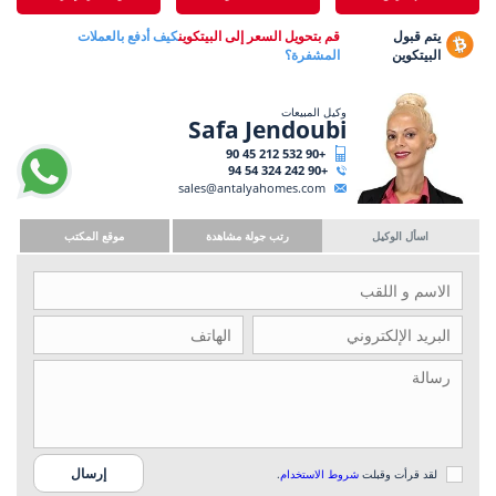
يتم قبول
قم بتحويل السعر إلى البيتكوين
كيف أدفع بالعملات
البيتكوين
المشفرة؟
وكيل المبيعات
Safa Jendoubi
+90 532 212 45 90
+90 242 324 54 94
sales@antalyahomes.com
اسأل الوكيل
رتب جولة مشاهدة
موقع المكتب
لقد قرأت وقبلت
شروط الاستخدام
.