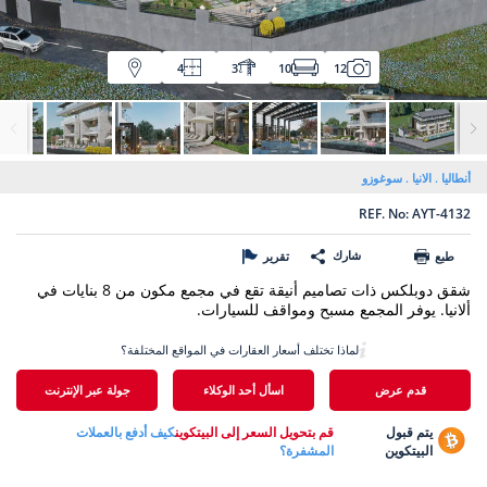
4
3
10
12
أنطاليا
الانيا
سوغوزو
REF. No: AYT-4132
شارك
طبع
تقرير
شقق دوبلكس ذات تصاميم أنيقة تقع في مجمع مكون من 8 بنايات في
ألانيا. يوفر المجمع مسبح ومواقف للسيارات.
لماذا تختلف أسعار العقارات في المواقع المختلفة؟
قدم عرض
اسأل أحد الوكلاء
جولة عبر الإنترنت
يتم قبول
قم بتحويل السعر إلى البيتكوين
كيف أدفع بالعملات
البيتكوين
المشفرة؟