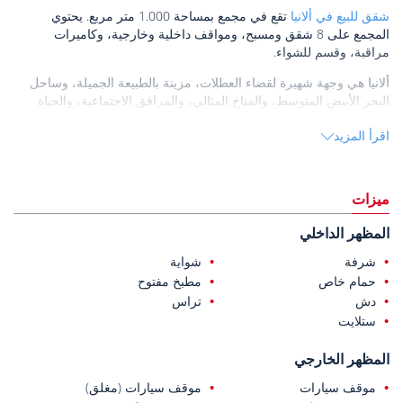
شقق للبيع في ألانيا
تقع في مجمع بمساحة 1.000 متر مربع. يحتوي
المجمع على 8 شقق ومسبح، ومواقف داخلية وخارجية، وكاميرات
مراقبة، وقسم للشواء.
ألانيا هي وجهة شهيرة لقضاء العطلات، مزينة بالطبيعة الجميلة، وساحل
البحر الأبيض المتوسط، والمناخ المثالي، والمرافق الاجتماعية، والحياة
اليومية الملونة. تتميز ألانيا بأجوائها النابضة بالحياة بشعبية متزايدة.
اقرأ المزيد
تقع الشقق على بعد 920 م من المستشفى، و 2 كم من الشاطئ، و 2.50
كم من مركز ألانيا، و 4.40 كم من المركز التجاري، و 35 كم من مطار
غازي باشا.
ميزات
المظهر الداخلي
شرفة
شواية
حمام خاص
مطبخ مفتوح
دش
تراس
ستلايت
المظهر الخارجي
موقف سيارات
موقف سيارات (مغلق)