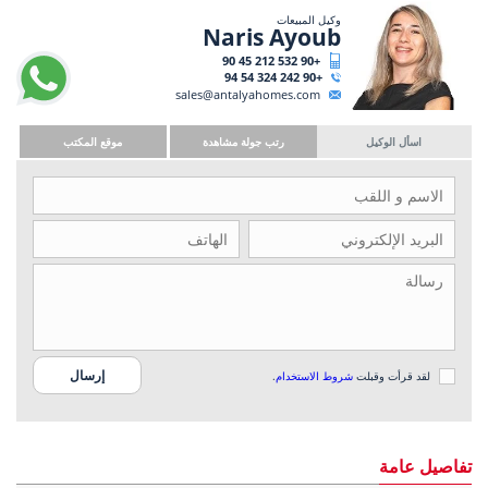
وكيل المبيعات
Naris Ayoub
+90 532 212 45 90
+90 242 324 54 94
sales@antalyahomes.com
اسأل الوكيل
رتب جولة مشاهدة
موقع المكتب
لقد قرأت وقبلت
شروط الاستخدام
.
تفاصيل عامة