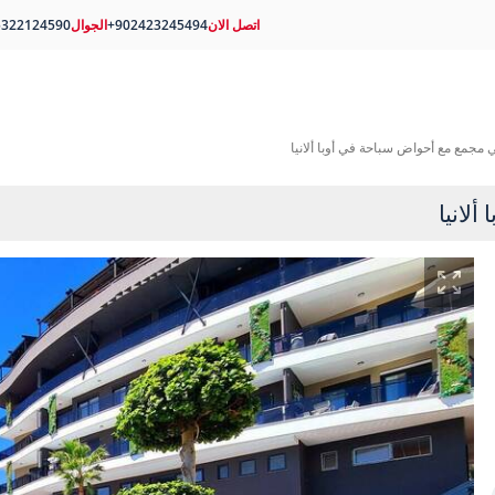
اتصل الان
+902423245494
الجوال
5322124590
 مجمع مع أحواض سباحة في أوبا ألانيا
لانيا