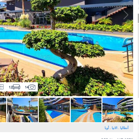
12
14
أنطاليا
الانيا
أوبا