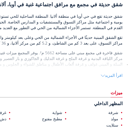
شقق حديثة في مجمع مع مرافق اجتماعية غنية في أوبا، ألاني
شقق حديثة تقع في حي أوبا في منطقة ألانيا. المنطقة الساحلية للحي تستوع
يومية و اجتماعية مثل مراكز التسوق والمستشفيات و المدارس الخاصة. الجزء 
القدم في المنطقة. تستمر الأجزاء الشمالية من الحي في التطور مع العديد من
مراكز التسوق، على بعد 3 كم من الشاطئ، و 5.2 كم من مركز ألانيا، و 36 كم عن مطار ألانيا-غازي باشا.
شقق فاخرة في مجمع مبني على مساحة 662
مركز اللياقة البدنية و غرفة الملح و غرفة التدليك و الجاكوزي و بار العصير و
السلة و الميني غولف و غرفة ألعاب الأطفال و مناطق للشواء و الجلوس و مو
شقق للبيع في ألانيا
اقرأ المزيد
إلى ذلك، تتميز بعض الشقق بحمامات داخلية و تراسات و حدائق و مسابح خ
ميزات
المظهر الداخلي
شرفة
شواية
غرفة
مولد
مطبخ مفتوح
دش
ستلايت