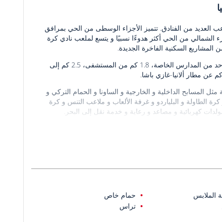
ا
ب العديد من الفنادق. تتميز الأجزاء الوسطى من الحي بمرافق
الشمالي من الحي أكثر هدوءًا نسبيًا و يتسع لملعب نادي كرة
 المشاريع السكنية الفاخرة الجديدة.
تقع الشقق المبنية حديثًا في الأجزاء الشمالية من الحي وعلى بعد كيلومتر واحد من المدارس الخاصة، 1.8 كم من المستشفى، 2.5 كم إلى
5 م². يوفر المجمع ميزات غنية مثل المسابح الداخلية و الخارجية و الساونا و الحمام التركي و
 كرة الطاولة و البلياردو و غرفة الألعاب و ملاعب التنس و كرة
لدات كهربائية و مصاعد و رعاية و خدمة نقل إلى البحر.
منها مكون من 1،2،3، أو 4 غرف نوم، غرفة معيشة، مطبخ مفتوح، حمام أو حمامين، من شرفة وحتى 4 شرفات. بالإضافة
اصة.
 الملابس
حمام خاص
تراس