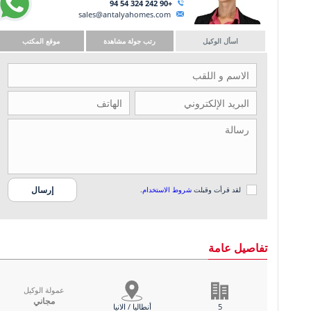
+90 242 324 54 94
sales@antalyahomes.com
اسأل الوكيل
رتب جولة مشاهدة
موقع المكتب
لقد قرأت وقبلت
شروط الاستخدام
.
تفاصيل عامة
عمولة الوكيل
مجاني
5
أنطاليا / الانيا