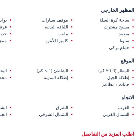
المظهر الخارجي
ساحة كرة السلة
موقف سيارات
بواب
مسبح مشترك
اللياقه البدنيه
غرفة
مصعد
ملعب
حديق
ساونا
كاميرا الأمن
منت
حمام تركي
الموقع
المطار (0-50 كم)
الشاطئ (1-5 كم)
البحر (1-
إطلالة الجبل
إطلالة المدينة
محطة
حانات / مطاعم
الاتجاه
الغرب
الشرق
الشم
الشمال الغربي
الشمال الشرقي
الجن
اطلب المزيد من التفاصيل