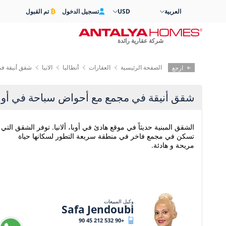
العربية
USD
تسجيل الدخول
تم القبول
شركة عقارية رائدة
الصفحة الرئيسية
العقارات
أنطاليا
الانيا
شقق أنيقة في
ارجع
شقق أنيقة في مجمع مع أحواض سباحة في أوبا أ
الشقق المبنية حديثاً في موقع هادئ في أوبا، ألانيا. توفر الشقق التي
تسكن في مجمع فاخر في منطقة سريعة التطور لسكانها حياة
مريحة و هادئة.
وكيل المبيعات
Safa Jendoubi
+90 532 212 45 90