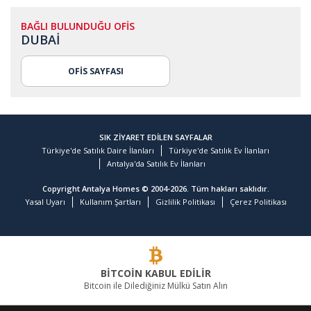
BAĞLI BULUNDUĞU OFİS
DUBAİ
OFİS SAYFASI
SIK ZİYARET EDİLEN SAYFALAR
Türkiye'de Satılık Daire İlanları
Türkiye'de Satılık Ev İlanları
Antalya'da Satılık Ev İlanları
Copyright Antalya Homes © 2004-2026. Tüm hakları saklıdır.
Yasal Uyarı
Kullanım Şartları
Gizlilik Politikası
Çerez Politikası
BİTCOİN KABUL EDİLİR
Bitcoin ile Dilediğiniz Mülkü Satın Alın