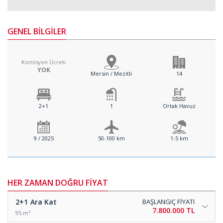
GENEL BİLGİLER
Komisyon Ücreti
YOK
Mersin / Mezitli
14
2+1
1
Ortak Havuz
9 / 2025
50-100 km
1-5 km
HER ZAMAN DOĞRU FİYAT
2+1
Ara Kat
BAŞLANGIÇ FİYATI
7.800.000 TL
95 m²