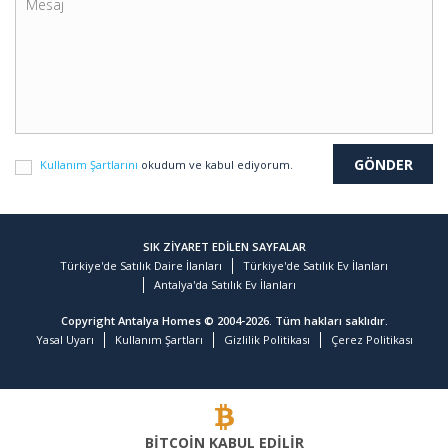
Kullanım Şartlarını
okudum ve kabul ediyorum.
SIK ZİYARET EDİLEN SAYFALAR
Türkiye'de Satılık Daire İlanları
Türkiye'de Satılık Ev İlanları
Antalya'da Satılık Ev İlanları
Copyright Antalya Homes © 2004-2026. Tüm hakları saklıdır.
Yasal Uyarı
Kullanım Şartları
Gizlilik Politikası
Çerez Politikası
BİTCOİN KABUL EDİLİR