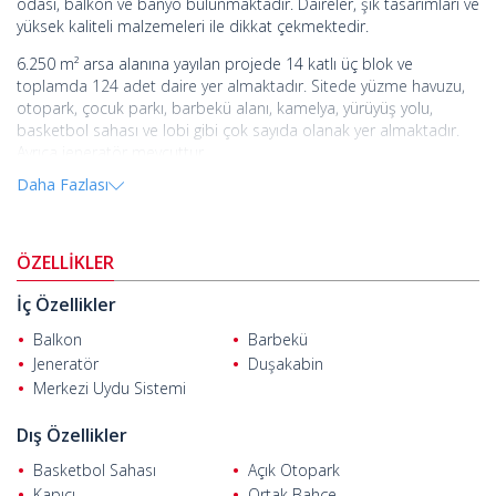
odası, balkon ve banyo bulunmaktadır. Daireler, şık tasarımları ve
yüksek kaliteli malzemeleri ile dikkat çekmektedir.
6.250 m² arsa alanına yayılan projede 14 katlı üç blok ve
toplamda 124 adet daire yer almaktadır. Sitede yüzme havuzu,
otopark, çocuk parkı, barbekü alanı, kamelya, yürüyüş yolu,
basketbol sahası ve lobi gibi çok sayıda olanak yer almaktadır.
Ayrıca jeneratör mevcuttur.
Daha Fazlası
Proje Mersin'in Yenişehir bölgesinde avantajlı bir konumda yer
almaktadır. Mersin, kumlu plajlarıyla Akdeniz Bölgesi'nin önemli
turizm merkezlerinden biridir. Şehir ayrıca güçlü ekonomisi ile
yerli ve yabancı yatırımcıları çekmektedir.
ÖZELLİKLER
Mersin'de satılık emlak
, süpermarkete 300 m, sağlık merkezlerine
İç Özellikler
800 m, restorana 900 m, kafeye 1 km, Sayapark Alışveriş
Merkezi'ne 1,2 km, Çukurova Uluslararası Havalimanı'na 75 m,
Balkon
Barbekü
Adana Şakirpaşa Havalimanı'na ise 91 km mesafededir.
Jeneratör
Duşakabin
Merkezi Uydu Sistemi
Dış Özellikler
Basketbol Sahası
Açık Otopark
Kapıcı
Ortak Bahçe