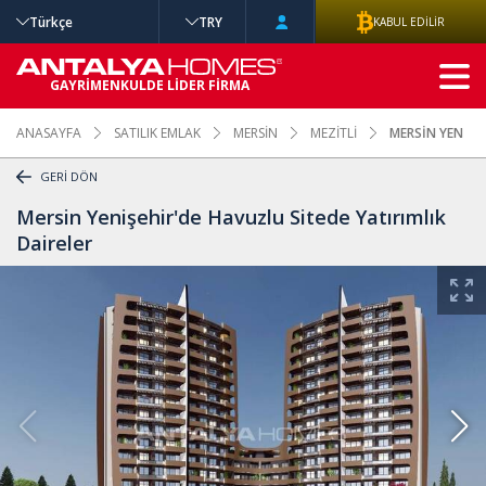
Türkçe
TRY
KABUL EDİLİR
GELİŞMİŞ
GAYRİMENKULDE LİDER FİRMA
ARAMA
ANASAYFA
SATILIK EMLAK
MERSİN
MEZİTLİ
MERSİN YENİŞEH
GERİ DÖN
Mersin Yenişehir'de Havuzlu Sitede Yatırımlık
Daireler