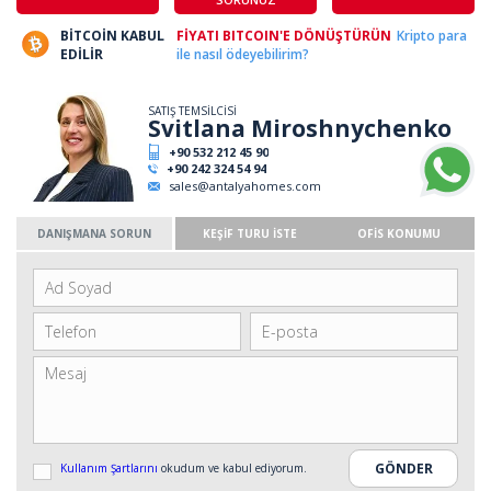
BİTCOİN KABUL
FİYATI BITCOIN'E DÖNÜŞTÜRÜN
Kripto para
EDİLİR
ile nasıl ödeyebilirim?
SATIŞ TEMSİLCİSİ
Svitlana Miroshnychenko
+90 532 212 45 90
+90 242 324 54 94
sales@antalyahomes.com
DANIŞMANA SORUN
KEŞİF TURU İSTE
OFİS KONUMU
Kullanım Şartlarını
okudum ve kabul ediyorum.