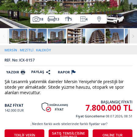
18
13
5
4
MERSİN
MEZİTLİ
KALEKÖY
REF. No: ICX-0157
PAYLAŞ
YAZDIR
RAPOR
Şık tasarımlı yatırımlık daireler Mersin Yenişehir'de prestijli bir
sitede yer almaktadır. Sitede yüzme havuzu, otopark ve spor
alanları mevcuttur.
BAŞLANGIÇ FİYATI
7.800.000 TL
BAZ FİYAT
142.000 EUR
Fiyat Güncelleme
08.07.2026, 08.51
Neden farklı web sitelerinde farklı fiyatlar var?
SATIŞ TEMSİLCİSİNE
TEKLİF VERİN
ONLİNE TUR
SORUNUZ