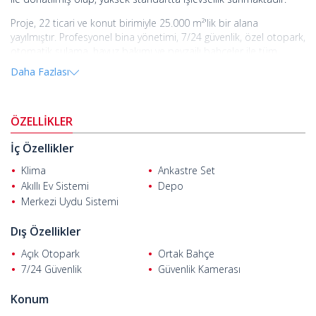
Proje, 22 ticari ve konut birimiyle 25.000 m²'lik bir alana
yayılmıştır. Profesyonel bina yönetimi, 7/24 güvenlik, özel otopark,
otomatik sulama, havuz bakımı ve peyzajlı bahçeler ile tüm
kiracılara ve yatırımcılara konfor ve rahatlık sunmaktadır.
Daha Fazlası
Bodrum'un en dinamik bölgelerinden biri olan Konacık'ın
merkezinde yer alan proje, butik oteller, restoranlar,
showroomlar ve ofislerin yanı sıra hastaneler, okullar, alışveriş
ÖZELLİKLER
merkezleri ve sosyal olanaklarla çevrili olup, yüksek yaşam
standardı ve ticari faaliyetler sunmaktadır.
İç Özellikler
Yakınlarda, alışveriş merkezleri ve süpermarketler 1-3 km,
Klima
Ankastre Set
hastaneler ve sağlık merkezleri 2-5 km, eğitim kurumları 1-4 km
Akıllı Ev Sistemi
Depo
ve Bodrum-Milas Havalimanı yaklaşık 35 km uzaklıktadır, bu da iş
Merkezi Uydu Sistemi
ve seyahat için mükemmel bir ulaşım ağı sunmaktadır.
Dış Özellikler
Açık Otopark
Ortak Bahçe
7/24 Güvenlik
Güvenlik Kamerası
Konum