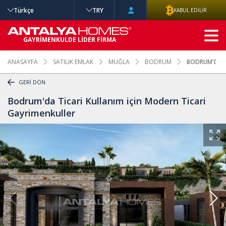
Türkçe
TRY
KABUL EDİLİR
GELİŞMİŞ
GAYRİMENKULDE LİDER FİRMA
ARAMA
ANASAYFA
SATILIK EMLAK
MUĞLA
BODRUM
BODRUM'DA T
GERİ DÖN
Bodrum'da Ticari Kullanım için Modern Ticari
Gayrimenkuller