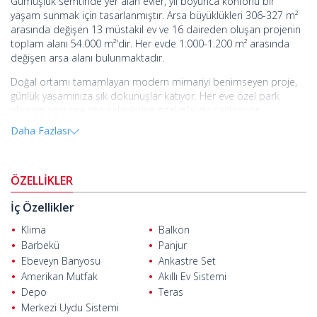
Gümüşlük semtinde yer alan evler, yıl boyunca konforlu bir
yaşam sunmak için tasarlanmıştır. Arsa büyüklükleri 306-327 m²
arasında değişen 13 müstakil ev ve 16 daireden oluşan projenin
toplam alanı 54.000 m²'dir. Her evde 1.000-1.200 m² arasında
değişen arsa alanı bulunmaktadır.
Doğal ortamı tamamlayan modern mimariyi benimseyen proje,
günlük yaşamınıza şık dokunuşlar katıyor. Her eve özel park
alanının yanı sıra site sakinlerine özel plaj da sağlanıyor.
Daha Fazlası
Özel havuzlu, nefes kesen doğa ve deniz manzaralı evler
Gümüşlük, Bodrum ve Muğla'da yer alıyor. Tarihi Myndos şehrinin
kalıntıları üzerine inşa edilmiş büyüleyici bir mahalle olan
Gümüşlük, çok çeşitli ulusal ve uluslararası kültürel aktivitelere,
ÖZELLİKLER
enfes restoranların bulunduğu ünlü bir sahil şeridine ve Myndos
Adası'na giden pitoresk bir sahil şeridine sahiptir.
İç Özellikler
Birinci sınıf inşaata sahip taş kaplı evler, kafe, restoran ve market
Klima
Balkon
gibi günlük olanaklara yürüme mesafesinde elverişli bir konuma
Barbekü
Panjur
sahiptir.
Bodrum'da satılık evler
Yalıkavak Marina'ya 10 km,
Ebeveyn Banyosu
Ankastre Set
Bodrum Devlet Hastanesi'ne 19 km, Bodrum merkeze 22 km,
Amerikan Mutfak
Akıllı Ev Sistemi
Milas-Bodrum Havalimanı'na 47 km uzaklıkta yer alıyor.
Depo
Teras
Merkezi Uydu Sistemi