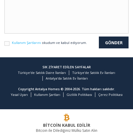
Kullanım Şartlarını
okudum ve kabul ediyorum.
SIK ZİYARET EDİLEN SAYFALAR
Türkiye'de Satılık Daire İlanları
Türkiye'de Satılık Ev İlanları
Antalya'da Satılık Ev İlanları
Copyright Antalya Homes © 2004-2026. Tüm hakları saklıdır.
Yasal Uyarı
Kullanım Şartları
Gizlilik Politikası
Çerez Politikası
BİTCOİN KABUL EDİLİR
Bitcoin ile Dilediğiniz Mülkü Satın Alın