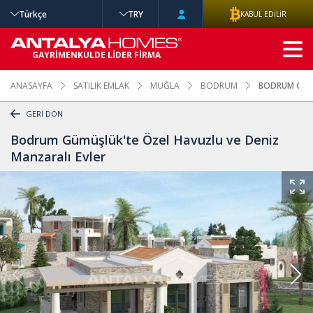
Türkçe
TRY
KABUL EDİLİR
GELİŞMİŞ
GAYRİMENKULDE LİDER FİRMA
ARAMA
ANASAYFA
SATILIK EMLAK
MUĞLA
BODRUM
BODRUM GÜMÜ
GERİ DÖN
Bodrum Gümüşlük'te Özel Havuzlu ve Deniz
Manzaralı Evler