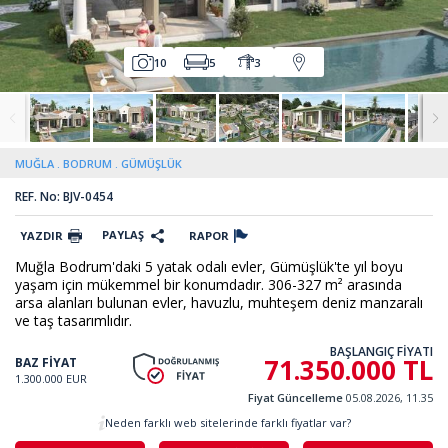
10
5
3
MUĞLA
BODRUM
GÜMÜŞLÜK
REF. No: BJV-0454
PAYLAŞ
YAZDIR
RAPOR
Muğla Bodrum'daki 5 yatak odalı evler, Gümüşlük'te yıl boyu
yaşam için mükemmel bir konumdadır. 306-327 m² arasında
arsa alanları bulunan evler, havuzlu, muhteşem deniz manzaralı
ve taş tasarımlıdır.
BAŞLANGIÇ FİYATI
71.350.000 TL
BAZ FİYAT
1.300.000 EUR
Fiyat Güncelleme
05.08.2026, 11.35
Neden farklı web sitelerinde farklı fiyatlar var?