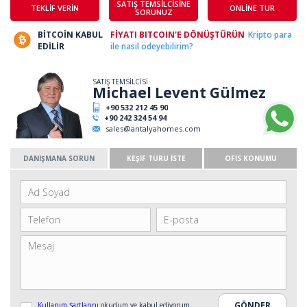
SATIŞ TEMSİLCİSİNE
TEKLİF VERİN
ONLİNE TUR
SORUNUZ
BİTCOİN KABUL
FİYATI BITCOIN'E DÖNÜŞTÜRÜN
Kripto para
EDİLİR
ile nasıl ödeyebilirim?
SATIŞ TEMSİLCİSİ
Michael Levent Gülmez
+90 532 212 45 90
+90 242 324 54 94
sales@antalyahomes.com
DANIŞMANA SORUN
KEŞİF TURU İSTE
OFİS KONUMU
Kullanım Şartlarını
okudum ve kabul ediyorum.