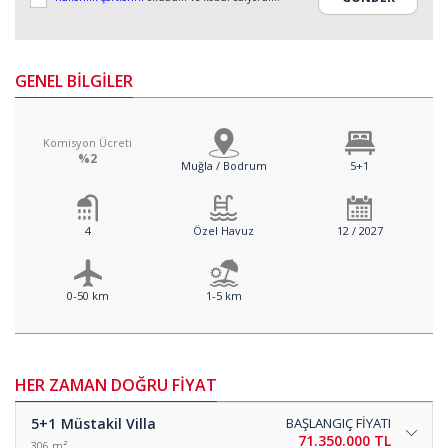
GENEL BİLGİLER
Komisyon Ücreti
%2
Muğla / Bodrum
5+1
4
Özel Havuz
12 / 2027
0-50 km
1-5 km
HER ZAMAN DOĞRU FİYAT
5+1
Müstakil Villa
BAŞLANGIÇ FİYATI
71.350.000 TL
306 m²