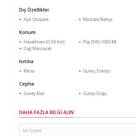
Villa da bulunan giriş kapısı çelik kapı olup, diğer tüm iç kap
Dış Özellikler
daha geniş bir kullanım alanına sahip müstakil villa, hem d
oldukça uygundur. Yüksek kira getirisi potansiyeline sahip vill
Açık Otopark
Müstakil Bahçe
sunmaktadır.
Konum
Cem E.
Havalimanı (0-50 Km)
Plaj (500-1000 M)
Dağ Manzaralı
Isıtma
Klima
Güneş Enerjisi
Cephe
Güney Batı
Güney Doğu
DAHA FAZLA BİLGİ ALIN