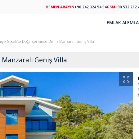
HEMEN ARAYIN
+90 242 324 54 94
GSM
+90 532 212 
EMLAK AL
EMLA
hiye Göcek’te Doğa İçerisinde Deniz Manzaralı Geniş Villa
 Manzaralı Geniş Villa