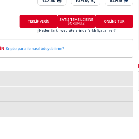
YAZDIR
PAYLAŞ
RAPOR
SATIŞ TEMSİLCİSİNE
TEKLİF VERİN
ONLİNE TUR
SORUNUZ
Neden farklı web sitelerinde farklı fiyatlar var?
ÜN
Kripto para ile nasıl ödeyebilirim?