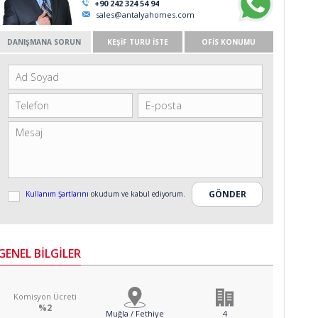
+90 242 324 54 94
sales@antalyahomes.com
DANIŞMANA SORUN
KEŞİF TURU İSTE
OFİS KONUMU
Kullanım Şartlarını
okudum ve kabul ediyorum.
GENEL BİLGİLER
Komisyon Ücreti
%2
Muğla / Fethiye
4