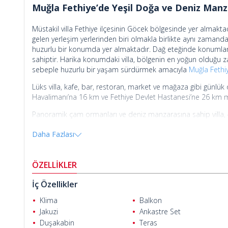
Muğla Fethiye’de Yeşil Doğa ve Deniz Manza
Müstakil villa Fethiye ilçesinin Göcek bölgesinde yer almaktad
gelen yerleşim yerlerinden biri olmakla birlikte aynı zamanda 
huzurlu bir konumda yer almaktadır. Dağ eteğinde konumlanan
sahiptir. Harika konumdaki villa, bölgenin en yoğun olduğu 
sebeple huzurlu bir yaşam sürdürmek amacıyla
Muğla Fethiy
Lüks villa, kafe, bar, restoran, market ve mağaza gibi günl
Havalimanı’na 16 km ve Fethiye Devlet Hastanesi’ne 26 km 
Panoramik çam ormanları ve deniz manzarasına sahip villa, 4
sahip villanın peyzaj düzenlemesi tamamlanmış durumdadır. 
Daha Fazlası
terası ve açık hava duşu bulunan ve etrafı mermer zemin t
bulunmaktadır.
Numan Ser
Villanın zemin katında vestiyer, açık plan mutfak ve yemek s
ÖZELLİKLER
balkon, çatı katında ise ebeveyn banyo ve jakuziye sahip gen
İç Özellikler
Villanın tüm odalarında ve salonunda, zeminler 1. sınıf seram
boyanmıştır. Banyoların zemin ve duvarları karo seramik ile 
Klima
Balkon
veranda kapıları çift camlı PVC’dir. İç merdivenler ahşap o
Jakuzi
Ankastre Set
kullanılmıştır.
Duşakabin
Teras