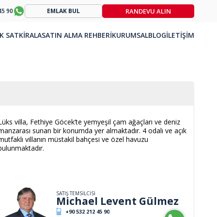
RANDEVU ALIN
45 90
EMLAK BUL
K SAT
KİRALA
SATIN ALMA REHBERİ
KURUMSAL
BLOG
İLETİŞİM
Lüks villa, Fethiye Göcek’te yemyeşil çam ağaçları ve deniz
manzarası sunan bir konumda yer almaktadır. 4 odalı ve açık
mutfaklı villanın müstakil bahçesi ve özel havuzu
bulunmaktadır.
SATIŞ TEMSİLCİSİ
Michael Levent Gülmez
+90 532 212 45 90