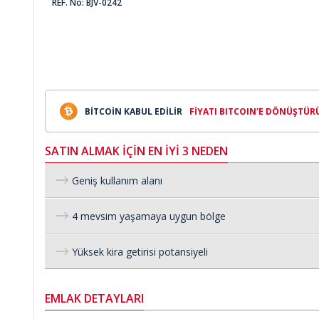
REF. No: BJV-0242
BİTCOİN KABUL EDİLİR
FİYATI BITCOIN'E DÖNÜŞTÜR
SATIN ALMAK İÇİN EN İYİ 3 NEDEN
Geniş kullanım alanı
4 mevsim yaşamaya uygun bölge
Yüksek kira getirisi potansiyeli
EMLAK DETAYLARI