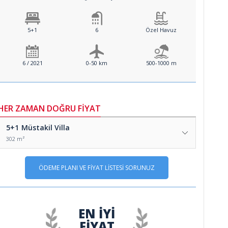
5+1
6
Özel Havuz
6 / 2021
0-50 km
500-1000 m
HER ZAMAN DOĞRU FİYAT
5+1
Müstakil Villa
302 m²
ÖDEME PLANI VE FİYAT LİSTESİ SORUNUZ
EN İYİ
FİYAT