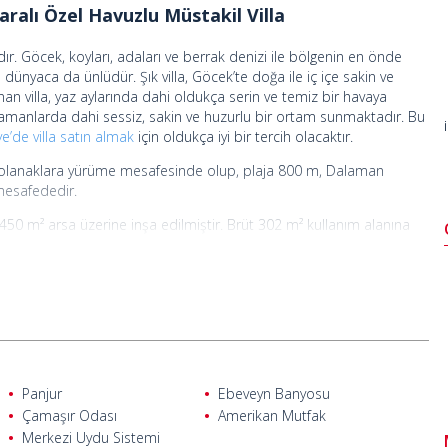
ralı Özel Havuzlu Müstakil Villa
ır. Göcek, koyları, adaları ve berrak denizi ile bölgenin en önde
dünyaca da ünlüdür. Şık villa, Göcek’te doğa ile iç içe sakin ve
 villa, yaz aylarında dahi oldukça serin ve temiz bir havaya
zamanlarda dahi sessiz, sakin ve huzurlu bir ortam sunmaktadır. Bu
e’de villa satın almak
için oldukça iyi bir tercih olacaktır.
ük olanaklara yürüme mesafesinde olup, plaja 800 m, Dalaman
mesafededir.
50 m² arsa üzerine inşa edilmiştir. Brüt 302 m² kullanım alanına
Villanın geniş bahçesinde bir açık otopark, büyük bir güneşlenme
asarlanmış 45 m² büyüklüğünde bir özel yüzme havuzu
alonu yer almaktadır. Birinci katta ebeveyn banyolu 2 yatak odası ve
iş bir yatak odası ve teras bulunmaktadır.
ik ile kaplanmış olup, duvarlar sıva üzerine saten boya ile
kaplanmıştır. Bina içerisinde bulunan tüm pencereler, balkon ve
Panjur
Ebeveyn Banyosu
lup, merdiven, teras ve balkon korkuluklarında alüminyum ve cam
Çamaşır Odası
Amerikan Mutfak
Merkezi Uydu Sistemi