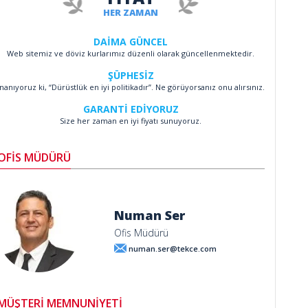
HER ZAMAN
DAİMA GÜNCEL
Web sitemiz ve döviz kurlarımız düzenli olarak güncellenmektedir.
ŞÜPHESİZ
İnanıyoruz ki, “Dürüstlük en iyi politikadır”. Ne görüyorsanız onu alırsınız.
GARANTİ EDİYORUZ
Size her zaman en iyi fiyatı sunuyoruz.
OFİS MÜDÜRÜ
Numan Ser
Ofis Müdürü
numan.ser@tekce.com
MÜŞTERİ MEMNUNİYETİ