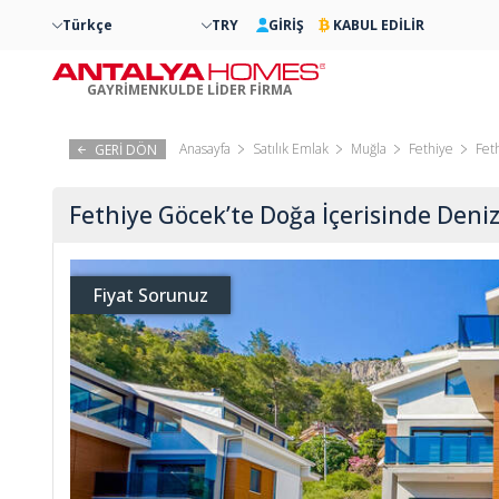
Türkçe
TRY
GİRİŞ
KABUL EDİLİR
GAYRİMENKULDE LİDER FİRMA
Anasayfa
Satılık Emlak
Muğla
Fethiye
Fet
GERİ DÖN
Fethiye Göcek’te Doğa İçerisinde Deniz
Fiyat Sorunuz