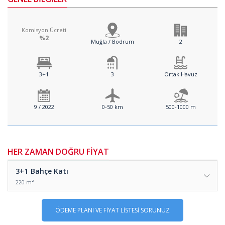
Komisyon Ücreti
%2
Muğla / Bodrum
2
3+1
3
Ortak Havuz
9 / 2022
0-50 km
500-1000 m
HER ZAMAN DOĞRU FİYAT
3+1
Bahçe Katı
220 m²
ÖDEME PLANI VE FİYAT LİSTESİ SORUNUZ