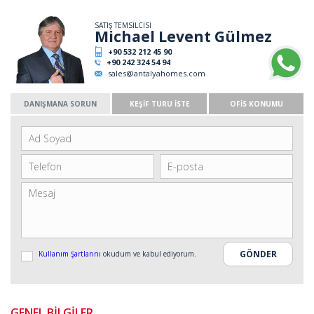
SATIŞ TEMSİLCİSİ
Michael Levent Gülmez
+90 532 212 45 90
+90 242 324 54 94
sales@antalyahomes.com
DANIŞMANA SORUN
KEŞİF TURU İSTE
OFİS KONUMU
Kullanım Şartlarını
okudum ve kabul ediyorum.
GENEL BİLGİLER