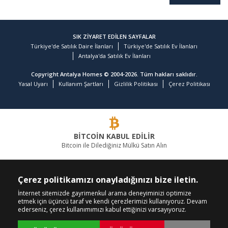
SIK ZİYARET EDİLEN SAYFALAR
Türkiye'de Satılık Daire İlanları
Türkiye'de Satılık Ev İlanları
Antalya'da Satılık Ev İlanları
Copyright Antalya Homes © 2004-2026. Tüm hakları saklıdır.
Yasal Uyarı
Kullanım Şartları
Gizlilik Politikası
Çerez Politikası
BİTCOİN KABUL EDİLİR
Bitcoin ile Dilediğiniz Mülkü Satın Alın
GAYRİMENKULDE LİDER FİRMA
Çerez politikamızı onayladığınızı bize iletin.
BİZİ ARAYIN
BİZİ TAKİP EDİN
İnternet sitemizde gayrimenkul arama deneyiminizi optimize
etmek için üçüncü taraf ve kendi çerezlerimizi kullanıyoruz. Devam
+90 242 324 54 94
ederseniz, çerez kullanımımızı kabul ettiğinizi varsayıyoruz.