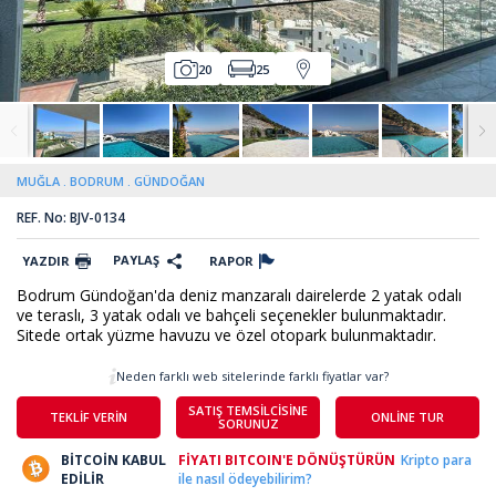
20
25
MUĞLA
BODRUM
GÜNDOĞAN
REF. No: BJV-0134
PAYLAŞ
YAZDIR
RAPOR
Bodrum Gündoğan'da deniz manzaralı dairelerde 2 yatak odalı
ve teraslı, 3 yatak odalı ve bahçeli seçenekler bulunmaktadır.
Sitede ortak yüzme havuzu ve özel otopark bulunmaktadır.
Neden farklı web sitelerinde farklı fiyatlar var?
SATIŞ TEMSİLCİSİNE
TEKLİF VERİN
ONLİNE TUR
SORUNUZ
BİTCOİN KABUL
FİYATI BITCOIN'E DÖNÜŞTÜRÜN
Kripto para
EDİLİR
ile nasıl ödeyebilirim?