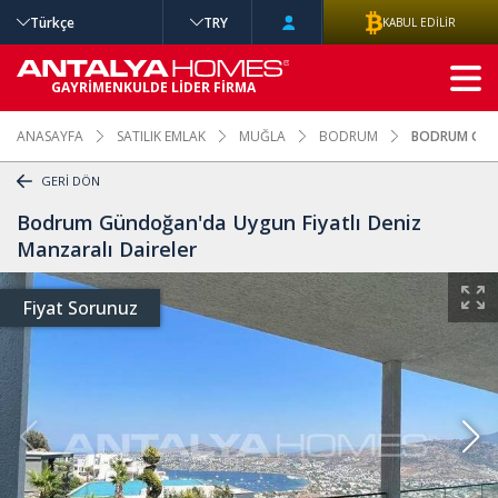
Türkçe
TRY
KABUL EDİLİR
GELİŞMİŞ
GAYRİMENKULDE LİDER FİRMA
ARAMA
ANASAYFA
SATILIK EMLAK
MUĞLA
BODRUM
BODRUM GÜND
GERİ DÖN
Bodrum Gündoğan'da Uygun Fiyatlı Deniz
Manzaralı Daireler
Fiyat Sorunuz