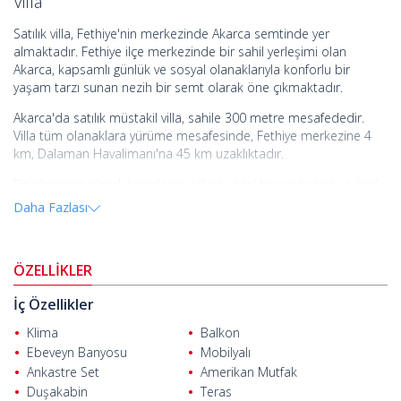
Villa
Satılık villa, Fethiye'nin merkezinde Akarca semtinde yer
almaktadır. Fethiye ilçe merkezinde bir sahil yerleşimi olan
Akarca, kapsamlı günlük ve sosyal olanaklarıyla konforlu bir
yaşam tarzı sunan nezih bir semt olarak öne çıkmaktadır.
Akarca'da satılık müstakil villa, sahile 300 metre mesafededir.
Villa tüm olanaklara yürüme mesafesinde, Fethiye merkezine 4
km, Dalaman Havalimanı'na 45 km uzaklıktadır.
Bitişik nizam olarak tasarlanan villada özel havuz, bahçe ve özel
giriş bulunmaktadır. 75 m² genişliğindeki özel yüzme havuzu taş
Daha Fazlası
duvarlar ile çevrelenmiştir. Peyzajı ve ağaçlandırılması özenle
yapılan geniş bahçe alanı, güneşlenme alanı, 8 kişilik masa ve
sandalye, güneş şemsiyesi, 6 şezlong ve veranda bulunmaktadır.
ÖZELLİKLER
Muğla Fethiye'de satılık villa
tamamen eşyalı olarak teslim
İç Özellikler
edilecektir. Villanın zemin katında yer alan açık plan mutfakta
buzdolabı, bulaşık makinesi, dörtlü ankastre seti, fırın, çamaşır
Klima
Balkon
makinesi ve bulaşık makinesi gibi beyaz eşyalar yer almaktadır.
Ebeveyn Banyosu
Mobilyalı
Giriş katında yer alan salonda oturma grubu, LCD televizyon, ve
Ankastre Set
Amerikan Mutfak
klima bulunmaktadır. Bununla birlikte salondan havuza doğrudan
Duşakabin
Teras
geçiş sağlanabilmektedir. Giriş katta bir WC yer almaktadır.