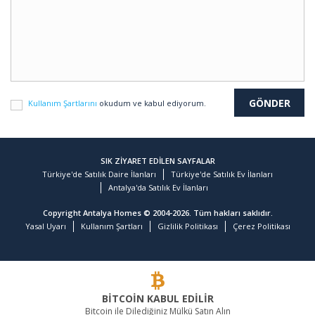
Kullanım Şartlarını
okudum ve kabul ediyorum.
SIK ZİYARET EDİLEN SAYFALAR
Türkiye'de Satılık Daire İlanları
Türkiye'de Satılık Ev İlanları
Antalya'da Satılık Ev İlanları
Copyright Antalya Homes © 2004-2026. Tüm hakları saklıdır.
Yasal Uyarı
Kullanım Şartları
Gizlilik Politikası
Çerez Politikası
BİTCOİN KABUL EDİLİR
Bitcoin ile Dilediğiniz Mülkü Satın Alın