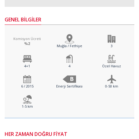
GENEL BİLGİLER
Komisyon Ücreti
%2
Muğla / Fethiye
3
4+1
4
Özel Havuz
B
6 / 2015
Enerji Sertifikası
0-50 km
1-5 km
HER ZAMAN DOĞRU FİYAT