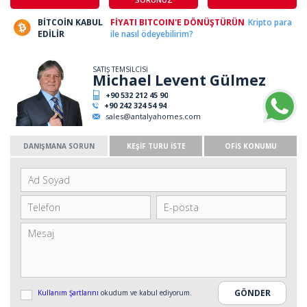
BİTCOİN KABUL
FİYATI BITCOIN'E DÖNÜŞTÜRÜN
Kripto para
EDİLİR
ile nasıl ödeyebilirim?
SATIŞ TEMSİLCİSİ
Michael Levent Gülmez
+90 532 212 45 90
+90 242 324 54 94
sales@antalyahomes.com
DANIŞMANA SORUN
KEŞİF TURU İSTE
OFİS KONUMU
Kullanım Şartlarını
okudum ve kabul ediyorum.