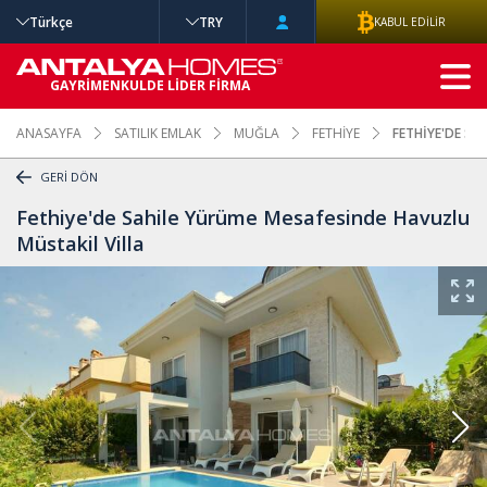
Türkçe
TRY
KABUL EDİLİR
GELİŞMİŞ
GAYRİMENKULDE LİDER FİRMA
ARAMA
ANASAYFA
SATILIK EMLAK
MUĞLA
FETHİYE
FETHİYE'DE SA
GERİ DÖN
Fethiye'de Sahile Yürüme Mesafesinde Havuzlu
Müstakil Villa