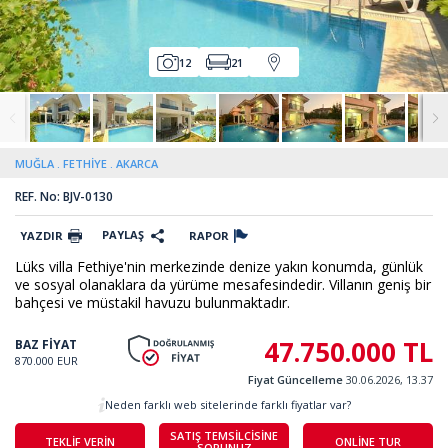
12
21
MUĞLA
FETHİYE
AKARCA
REF. No: BJV-0130
PAYLAŞ
YAZDIR
RAPOR
Lüks villa Fethiye'nin merkezinde denize yakın konumda, günlük
ve sosyal olanaklara da yürüme mesafesindedir. Villanın geniş bir
bahçesi ve müstakil havuzu bulunmaktadır.
47.750.000 TL
BAZ FİYAT
870.000 EUR
Fiyat Güncelleme
30.06.2026, 13.37
Neden farklı web sitelerinde farklı fiyatlar var?
SATIŞ TEMSİLCİSİNE
TEKLİF VERİN
ONLİNE TUR
SORUNUZ