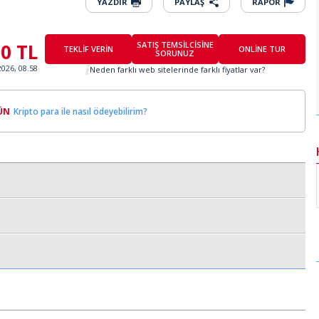
YAZDIR
PAYLAŞ
RAPOR
00 TL
SATIŞ TEMSİLCİSİNE
TEKLİF VERİN
ONLİNE TUR
SORUNUZ
2026, 08.58
Neden farklı web sitelerinde farklı fiyatlar var?
ÜN
Kripto para ile nasıl ödeyebilirim?