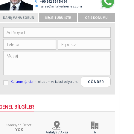
+90 242 324 54 94
sales@antalyahomes.com
DANIŞMANA SORUN
KEŞİF TURU İSTE
OFİS KONUMU
Kullanım Şartlarını
okudum ve kabul ediyorum.
GENEL BİLGİLER
Komisyon Ücreti
YOK
Antalya / Aksu
6