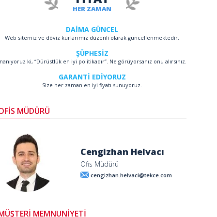
HER ZAMAN
DAİMA GÜNCEL
Web sitemiz ve döviz kurlarımız düzenli olarak güncellenmektedir.
ŞÜPHESİZ
İnanıyoruz ki, “Dürüstlük en iyi politikadır”. Ne görüyorsanız onu alırsınız.
GARANTİ EDİYORUZ
Size her zaman en iyi fiyatı sunuyoruz.
OFİS MÜDÜRÜ
Cengizhan Helvacı
Ofis Müdürü
cengizhan.helvaci@tekce.com
MÜŞTERİ MEMNUNİYETİ