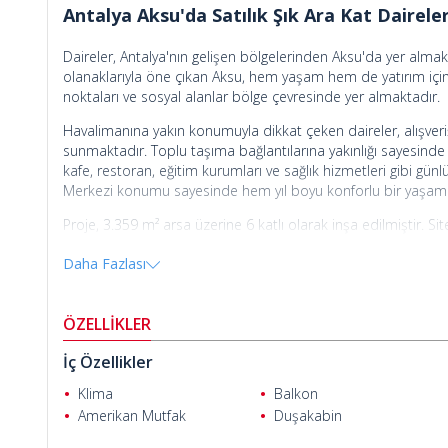
Antalya Aksu'da Satılık Şık Ara Kat Dairele
Daireler, Antalya'nın gelişen bölgelerinden Aksu'da yer almak
olanaklarıyla öne çıkan Aksu, hem yaşam hem de yatırım için av
noktaları ve sosyal alanlar bölge çevresinde yer almaktadır.
Havalimanına yakın konumuyla dikkat çeken daireler, alışveri
sunmaktadır. Toplu taşıma bağlantılarına yakınlığı sayesinde
kafe, restoran, eğitim kurumları ve sağlık hizmetleri gibi gün
Merkezi konumu sayesinde hem yıl boyu konforlu bir yaşam 
Proje, 3.359 m² arsa üzerine 6 katlı olarak inşa edilmiştir. 
çocuk oyun alanı bulunmaktadır. Güvenli ve huzurlu bir yaşa
Daha Fazlası
sunulmaktadır.
Cengizhan Helvacı
Aksu Antalya'da satılık daireler
, konforlu yaşam için tasarlan
ve yerden ısıtma gibi özellikler bulunmaktadır. Açık plan yaşam
ÖZELLİKLER
kazandırmaktadır. Bu özellikleriyle daireler, Antalya'da hem 
yakın, akıllı ev sistemli lüks daireler yüksek kazanç olanağı su
İç Özellikler
Klima
Balkon
Amerikan Mutfak
Duşakabin