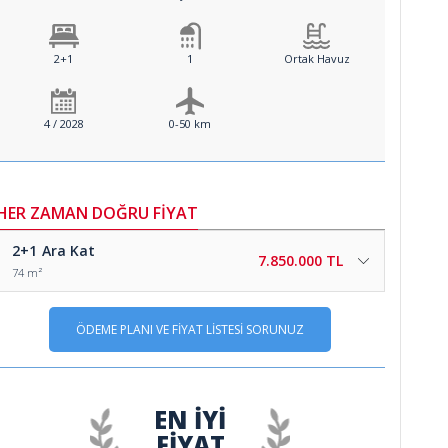
2+1
1
Ortak Havuz
4 / 2028
0-50 km
HER ZAMAN DOĞRU FİYAT
2+1
Ara Kat
7.850.000 TL
74 m²
ÖDEME PLANI VE FİYAT LİSTESİ SORUNUZ
EN İYİ
FİYAT