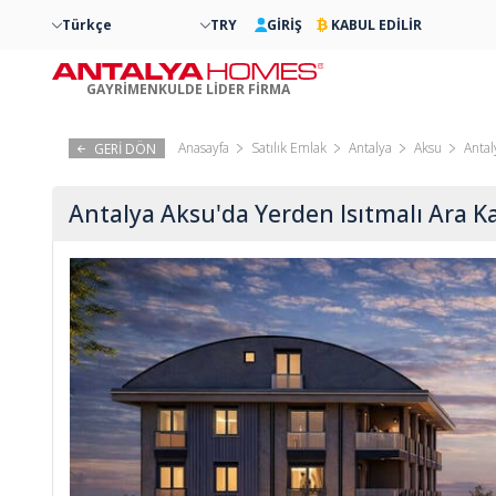
Türkçe
TRY
GİRİŞ
KABUL EDİLİR
GAYRİMENKULDE LİDER FİRMA
Anasayfa
Satılık Emlak
Antalya
Aksu
Antal
GERİ DÖN
Antalya Aksu'da Yerden Isıtmalı Ara Ka