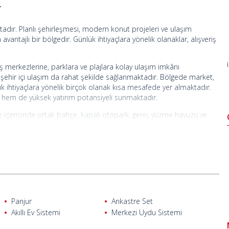
r
tadır. Planlı şehirleşmesi, modern konut projeleri ve ulaşım
antajlı bir bölgedir. Günlük ihtiyaçlara yönelik olanaklar, alışveriş
ş merkezlerine, parklara ve plajlara kolay ulaşım imkânı
 şehir içi ulaşım da rahat şekilde sağlanmaktadır. Bölgede market,
lük ihtiyaçlara yönelik birçok olanak kısa mesafede yer almaktadır.
hem de yüksek yatırım potansiyeli sunmaktadır.
Site içerisinde ortak bahçe, kapalı otopark, geniş yüzme havuzu ve
m için 7/24 güvenlik hizmeti ve güvenlik kamera sistemi de
mış modern iç mekânlara sahiptir. Dairelerde klima, akıllı ev sistemi
 alanları ve balkonlar, dairelere ferah ve kullanışlı bir yapı
yatırım hem de sürekli yaşam için ideal bir seçenektir. Havalimanına
nar.
Panjur
Ankastre Set
Akıllı Ev Sistemi
Merkezi Uydu Sistemi