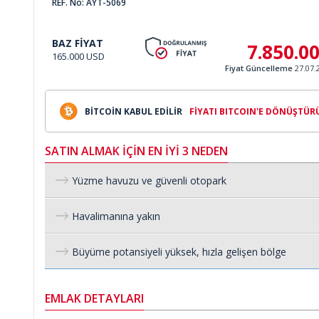
REF. No: AYT-5069
BAZ FİYAT
7.850.0
165.000 USD
Fiyat Güncelleme
27.07.
BİTCOİN KABUL EDİLİR
FİYATI BITCOIN'E DÖNÜŞTÜR
SATIN ALMAK İÇİN EN İYİ 3 NEDEN
Yüzme havuzu ve güvenli otopark
Havalimanına yakın
Büyüme potansiyeli yüksek, hızla gelişen bölge
EMLAK DETAYLARI