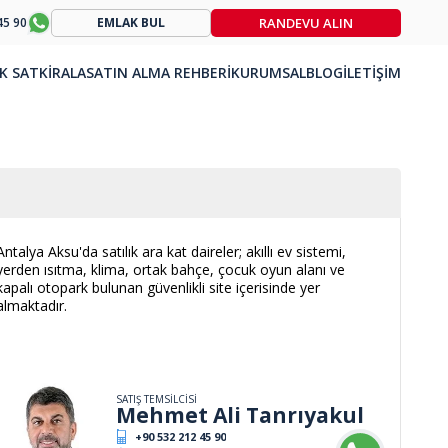
RANDEVU ALIN
45 90
EMLAK BUL
K SAT
KİRALA
SATIN ALMA REHBERİ
KURUMSAL
BLOG
İLETİŞİM
Antalya Aksu'da satılık ara kat daireler; akıllı ev sistemi,
yerden ısıtma, klima, ortak bahçe, çocuk oyun alanı ve
kapalı otopark bulunan güvenlikli site içerisinde yer
almaktadır.
SATIŞ TEMSİLCİSİ
Mehmet Ali Tanrıyakul
+90 532 212 45 90