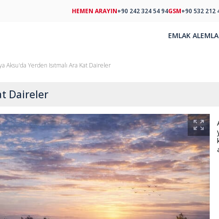
HEMEN ARAYIN
+90 242 324 54 94
GSM
+90 532 212 
EMLAK AL
EMLA
ya Aksu'da Yerden Isıtmalı Ara Kat Daireler
t Daireler