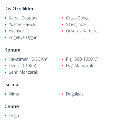
m mesafededir. Konyaaltı Plajı 1 km, 5M Migros AVM 6 km,
Dış Özellikler
Antalya Akvaryum'u 6 km, Antalya Stadyumu ve Cam Piramit Fuar
Alanı 7 km, Kaleiçi ise 12 km uzaklıktadır. Ayrıca Antalya
Kapalı Otopark
Ortak Bahçe
Uluslararası Havalimanı 25 km mesafededir.
Yüzme Havuzu
Site İçinde
Asansör
Güvenlik Kamerası
Engelliye Uygun
Konum
Havalimanı (0-50 Km)
Plaj (500-1000 M)
Deniz (0-1 Km)
Dağ Manzaralı
Şehir Manzaralı
Isıtma
Klima
Doğalgaz
Cephe
Doğu