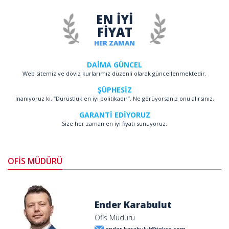
EN İYİ
FİYAT
HER ZAMAN
DAİMA GÜNCEL
Web sitemiz ve döviz kurlarımız düzenli olarak güncellenmektedir.
ŞÜPHESİZ
İnanıyoruz ki, “Dürüstlük en iyi politikadır”. Ne görüyorsanız onu alırsınız.
GARANTİ EDİYORUZ
Size her zaman en iyi fiyatı sunuyoruz.
OFİS MÜDÜRÜ
Ender Karabulut
Ofis Müdürü
ender.karabulut@tekce.com