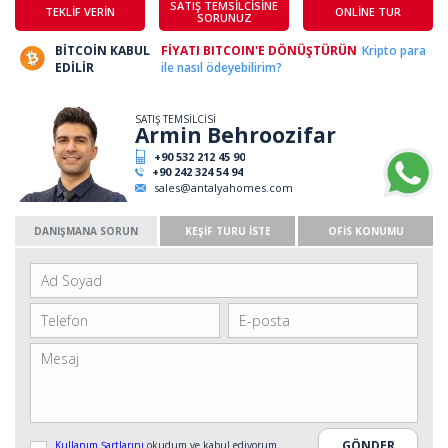
SATIŞ TEMSİLCİSİNE
TEKLİF VERİN
ONLİNE TUR
SORUNUZ
BİTCOİN KABUL
FİYATI BITCOIN'E DÖNÜŞTÜRÜN
Kripto para
EDİLİR
ile nasıl ödeyebilirim?
SATIŞ TEMSİLCİSİ
Armin Behroozifar
+90 532 212 45 90
+90 242 324 54 94
sales@antalyahomes.com
DANIŞMANA SORUN
KEŞİF TURU İSTE
OFİS KONUMU
Kullanım Şartlarını
okudum ve kabul ediyorum.