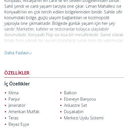
Konyaaltı, Antalya’nın en canlı ve en sevilen bölgelerinden biridir.
Sahil şeridi ve canlı yaşam tarzıyla öne çıkar. Liman Mahallesi ise
Konyaaltı’nın en çok tercih edilen bölgelerinden biridir. Sahile sıfır
konumdaki bölge, güçlü ulaşım bağlantıları ve kozmopolit
yapısıyla öne çıkmaktadır. Bölgede günlük yaşam için her şey
vardır. Marketler, kafeler ve restoranlar kolayca ulaşılabilir
durumdadır. Konyaaltı Plajı ise kısa bir mesafededir. Genel olarak
bölge hem yüksek bir yaşam standardı sunar hem de yatırımcılar
için yüksek değer artışı ve hızlı kiralama potansiyeli sağlar.
Daha Fazlası
Dairenin yer aldığı site toplamda 3.162 m² arsa alanına sahiptir.
Site içinde kapalı otopark, peyzajlı ortak bahçeler, yüzme havuzu,
kamelyalar ve 7/24 kamera sistemi mevcuttur. Site ve bina
ÖZELLİKLER
girişinde şifre bulunmaktadır. Bina toplam 4 katlıdır.
Dairede doğal gaz altyapısı, kaloriferler ve su ısıtıcı sistemi
İç Özellikler
bulunmaktadır. Tüm odalarda klima mevcuttur. Ayrıca ankastre
Klima
Balkon
mutfak seti ve otomatik panjurlar da konforu artırır. Dairede bir
Panjur
Ebeveyn Banyosu
salon, açık plan mutfak, 3 yatak odası, 3 banyo, balkon ve geniş
Jeneratör
Ankastre Set
bir teras yer almaktadır. Dağ manzaraları günlük yaşamda
huzurlu bir deneyim sağlar.
Amerikan Mutfak
Duşakabin
Teras
Merkezi Uydu Sistemi
Antalya Konyaaltı'ndaki satılık daire
, konum açısından oldukça
Beyaz Eşya
avantajlıdır. Marketler, restoranlar ve otobüs durakları sadece 50