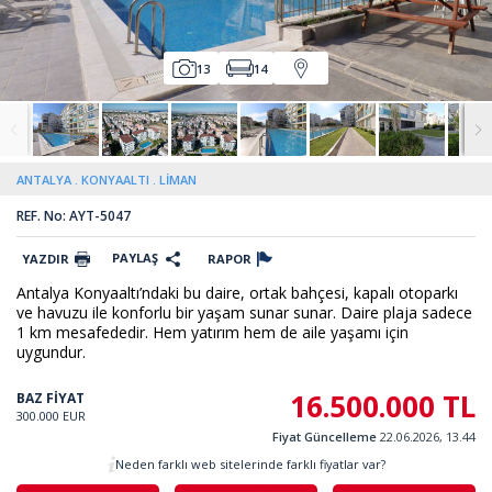
13
14
ANTALYA
KONYAALTI
LİMAN
REF. No: AYT-5047
PAYLAŞ
YAZDIR
RAPOR
Antalya Konyaaltı’ndaki bu daire, ortak bahçesi, kapalı otoparkı
ve havuzu ile konforlu bir yaşam sunar sunar. Daire plaja sadece
1 km mesafededir. Hem yatırım hem de aile yaşamı için
uygundur.
16.500.000 TL
BAZ FİYAT
300.000 EUR
Fiyat Güncelleme
22.06.2026, 13.44
Neden farklı web sitelerinde farklı fiyatlar var?