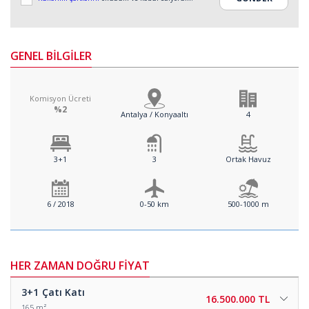
GENEL BİLGİLER
Komisyon Ücreti
%2
Antalya / Konyaaltı
4
3+1
3
Ortak Havuz
6 / 2018
0-50 km
500-1000 m
HER ZAMAN DOĞRU FİYAT
3+1
Çatı Katı
16.500.000 TL
165 m²