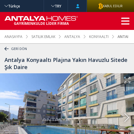
Türkçe
TRY
KABUL EDİLİR
GELİŞMİŞ
GAYRİMENKULDE LİDER FİRMA
ARAMA
ANASAYFA
SATILIK EMLAK
ANTALYA
KONYAALTI
ANTALYA 
GERİ DÖN
Antalya Konyaaltı Plajına Yakın Havuzlu Sitede
Şık Daire