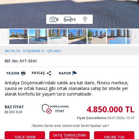
8
10
ANTALYA
DÖŞEMEALTI
ÇIPLAKLI
REF. No: AYT-5041
PAYLAŞ
YAZDIR
RAPOR
Antalya Döşemealtı'ndaki satılık ara kat daire, fitness merkezi,
sauna ve ortak havuz gibi ortak olanaklara sahip bir sitede yer
alarak konforlu bir yaşam tarzı sunmaktadır.
4.850.000 TL
BAZ FİYAT
88.000 EUR
Fiyat Güncelleme
06.07.2026, 15.57
Neden farklı web sitelerinde farklı fiyatlar var?
SATIŞ TEMSİLCİSİNE
TEKLİF VERİN
ONLİNE TUR
SORUNUZ