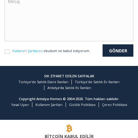
Kullanım Şartlarını
okudum ve kabul ediyorum.
SIK ZİYARET EDİLEN SAYFALAR
Türkiye'de Satılık Daire İlanları
Türkiye'de Satılık Ev İlanları
Antalya'da Satılık Ev İlanları
Copyright Antalya Homes © 2004-2026. Tüm hakları saklıdır.
Yasal Uyarı
Kullanım Şartları
Gizlilik Politikası
Çerez Politikası
BİTCOİN KABUL EDİLİR