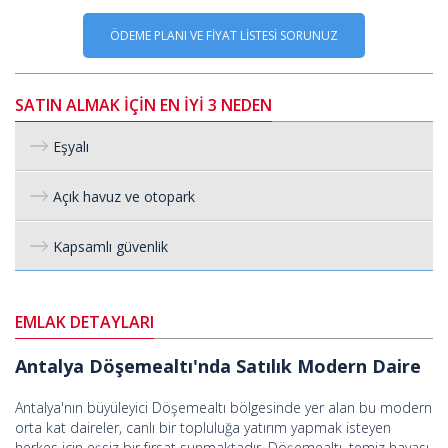
ÖDEME PLANI VE FİYAT LİSTESİ SORUNUZ
SATIN ALMAK İÇİN EN İYİ 3 NEDEN
Eşyalı
Açık havuz ve otopark
Kapsamlı güvenlik
EMLAK DETAYLARI
Antalya Döşemealtı'nda Satılık Modern Daire
Antalya'nın büyüleyici Döşemealtı bölgesinde yer alan bu modern
orta kat daireler, canlı bir topluluğa yatırım yapmak isteyen
herkes için eşsiz bir fırsat sunmaktadır. Döşemealtı, temiz havası