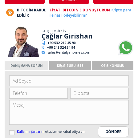
BİTCOİN KABUL
FİYATI BITCOIN'E DÖNÜŞTÜRÜN
Kripto para
EDİLİR
ile nasıl ödeyebilirim?
SATIŞ TEMSİLCİSİ
Çağlar Girishan
+90 532 212 45 90
+90 242 324 54 94
sales@antalyahomes.com
DANIŞMANA SORUN
KEŞİF TURU İSTE
OFİS KONUMU
Kullanım Şartlarını
okudum ve kabul ediyorum.