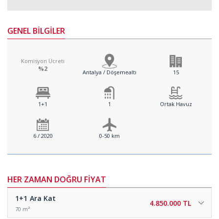
GENEL BİLGİLER
Komisyon Ücreti
%2
Antalya / Döşemealtı
15
1+1
1
Ortak Havuz
6 / 2020
0-50 km
HER ZAMAN DOĞRU FİYAT
1+1
Ara Kat
4.850.000 TL
70 m²