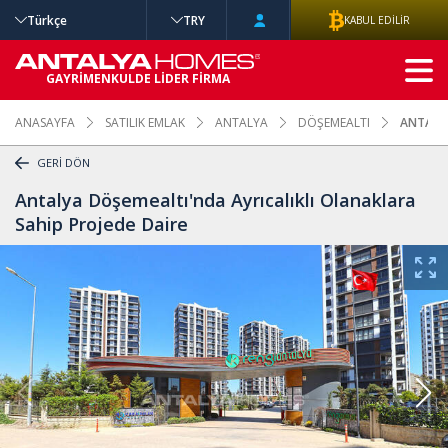
Türkçe
TRY
KABUL EDİLİR
GELİŞMİŞ
GAYRİMENKULDE LİDER FİRMA
ARAMA
ANASAYFA
SATILIK EMLAK
ANTALYA
DÖŞEMEALTI
ANTALYA
GERİ DÖN
Antalya Döşemealtı'nda Ayrıcalıklı Olanaklara
Sahip Projede Daire