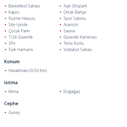
Tamamen eşyalı 1+1 dairede bir oturma odası, bir yatak odası,
Basketbol Sahası
Açık Otopark
bir balkon ve nadir bulunan ayrı bir mutfak bulunmaktadır. Beko
Kapıcı
Ortak Bahçe
marka buzdolabı, çamaşır makinesi, ankastre mutfak seti ve su
Yüzme Havuzu
Spor Salonu
ısıtıcısı ile birlikte taşınmaya hazır halde geliyor. Evde ayrıca
Site İçinde
Asansör
konforunuz ve güvenliğiniz için klima, doğalgaz altyapısı, elektrikli
Çocuk Parkı
Sauna
panjurlar, LED aydınlatma, çelik kapı ve görüntülü interkom
7/24 Güvenlik
Güvenlik Kamerası
bulunmaktadır.
SPA
Tenis Kortu
Türk Hamamı
Voleybol Sahası
Konum
Havalimanı (0-50 Km)
Isıtma
Klima
Doğalgaz
Cephe
Güney