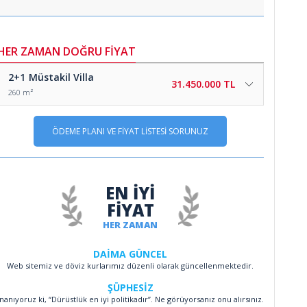
HER ZAMAN DOĞRU FİYAT
2+1
Müstakil Villa
31.450.000 TL
260 m²
ÖDEME PLANI VE FİYAT LİSTESİ SORUNUZ
EN İYİ
FİYAT
HER ZAMAN
DAİMA GÜNCEL
Web sitemiz ve döviz kurlarımız düzenli olarak güncellenmektedir.
ŞÜPHESİZ
İnanıyoruz ki, “Dürüstlük en iyi politikadır”. Ne görüyorsanız onu alırsınız.