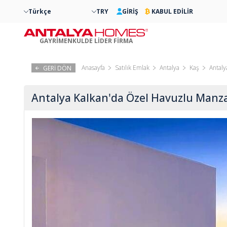
Türkçe
TRY
GİRİŞ
KABUL EDİLİR
GAYRİMENKULDE LİDER FİRMA
Anasayfa
Satılık Emlak
Antalya
Kaş
Antaly
GERİ DÖN
Antalya Kalkan'da Özel Havuzlu Manzar