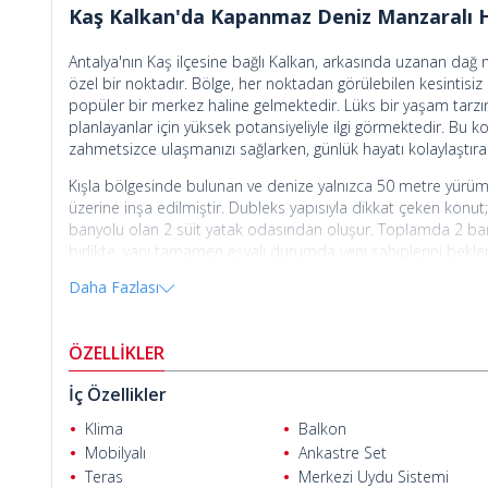
Kaş Kalkan'da Kapanmaz Deniz Manzaralı H
Antalya'nın Kaş ilçesine bağlı Kalkan, arkasında uzanan dağ m
özel bir noktadır. Bölge, her noktadan görülebilen kesintisiz
popüler bir merkez haline gelmektedir. Lüks bir yaşam tarzını 
planlayanlar için yüksek potansiyeliyle ilgi görmektedir. Bu
zahmetsizce ulaşmanızı sağlarken, günlük hayatı kolaylaştıran
Numan Ser
Kışla bölgesinde bulunan ve denize yalnızca 50 metre yürüme 
üzerine inşa edilmiştir. Dubleks yapısıyla dikkat çeken konut
banyolu olan 2 süit yatak odasından oluşur. Toplamda 2 banyo
birlikte, yani tamamen eşyalı durumda yeni sahiplerini bekle
sağlanmaktadır.
Daha Fazlası
Özel yüzme havuzuna ve geniş bir terasa sahip olan mülk; 
güneş ışığından en iyi şekilde yararlanır. Panoramik deniz 
ÖZELLİKLER
ihtimali yoktur. Kışla’nın sakin ve seçkin ortamında yer alan
gayrimenkul yatırımı arayanlar için nitelikli bir alternatiftir.
İç Özellikler
Antalya Kalkan’daki satılık villa
, oldukça prestijli bir noktadad
Klima
Balkon
noktalarına yürüyerek ulaşmak mümkündür. Ayrıca villa, Dal
Mobilyalı
Ankastre Set
Halit C.
Teras
Merkezi Uydu Sistemi