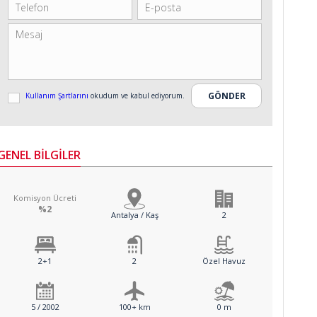
Kullanım Şartlarını
okudum ve kabul ediyorum.
GENEL BİLGİLER
Komisyon Ücreti
%2
Antalya / Kaş
2
2+1
2
Özel Havuz
5 / 2002
100+ km
0 m