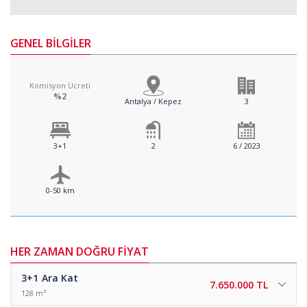
GENEL BİLGİLER
Komisyon Ücreti
%2
Antalya / Kepez
3
3+1
2
6 / 2023
0-50 km
HER ZAMAN DOĞRU FİYAT
3+1
Ara Kat
7.650.000 TL
128 m²