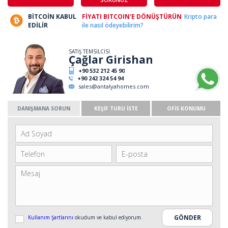
BİTCOİN KABUL
FİYATI BITCOIN'E DÖNÜŞTÜRÜN
Kripto para
EDİLİR
ile nasıl ödeyebilirim?
SATIŞ TEMSİLCİSİ
Çağlar Girishan
+90 532 212 45 90
+90 242 324 54 94
sales@antalyahomes.com
DANIŞMANA SORUN
KEŞİF TURU İSTE
OFİS KONUMU
Kullanım Şartlarını
okudum ve kabul ediyorum.