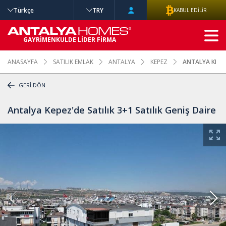
Türkçe
TRY
KABUL EDİLİR
GELİŞMİŞ
GAYRİMENKULDE LİDER FİRMA
ARAMA
ANASAYFA
SATILIK EMLAK
ANTALYA
KEPEZ
ANTALYA KEPEZ
GERİ DÖN
Antalya Kepez'de Satılık 3+1 Satılık Geniş Daire