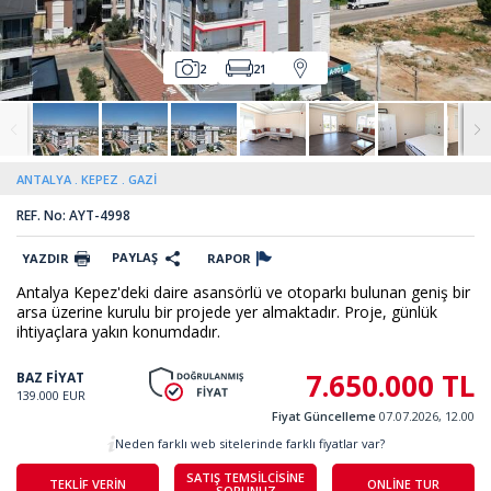
2
21
ANTALYA
KEPEZ
GAZİ
REF. No: AYT-4998
PAYLAŞ
YAZDIR
RAPOR
Antalya Kepez'deki daire asansörlü ve otoparkı bulunan geniş bir
arsa üzerine kurulu bir projede yer almaktadır. Proje, günlük
ihtiyaçlara yakın konumdadır.
7.650.000 TL
BAZ FİYAT
139.000 EUR
Fiyat Güncelleme
07.07.2026, 12.00
Neden farklı web sitelerinde farklı fiyatlar var?
SATIŞ TEMSİLCİSİNE
TEKLİF VERİN
ONLİNE TUR
SORUNUZ