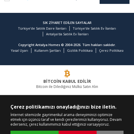
SIK ZİYARET EDİLEN SAYFALAR
Türkiye'de Satılık Daire İlanları
Türkiye'de Satılık Ev İlanları
Antalya'da Satılık Ev İlanları
Copyright Antalya Homes © 2004-2026. Tüm hakları saklıdır.
Yasal Uyarı
Kullanım Şartları
Gizlilik Politikası
Çerez Politikası
BİTCOİN KABUL EDİLİR
Bitcoin ile Dilediğiniz Mülkü Satın Alın
GAYRİMENKULDE LİDER FİRMA
Çerez politikamızı onayladığınızı bize iletin.
BİZİ ARAYIN
BİZİ TAKİP EDİN
İnternet sitemizde gayrimenkul arama deneyiminizi optimize
etmek için üçüncü taraf ve kendi çerezlerimizi kullanıyoruz. Devam
+90 242 324 54 94
ederseniz, çerez kullanımımızı kabul ettiğinizi varsayıyoruz.