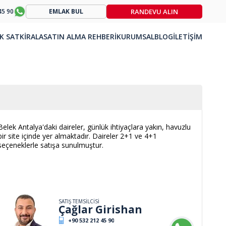
RANDEVU ALIN
45 90
EMLAK BUL
K SAT
KİRALA
SATIN ALMA REHBERİ
KURUMSAL
BLOG
İLETİŞİM
Belek Antalya'daki daireler, günlük ihtiyaçlara yakın, havuzlu
bir site içinde yer almaktadır. Daireler 2+1 ve 4+1
seçeneklerle satışa sunulmuştur.
SATIŞ TEMSİLCİSİ
Çağlar Girishan
+90 532 212 45 90