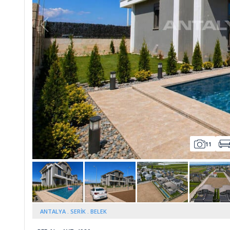
Whatsapp
11
ANTALYA
SERİK
BELEK