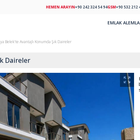
HEMEN ARAYIN
+90 242 324 54 94
GSM
+90 532 212 
EMLAK AL
EMLA
lya Belek'te Avantajlı Konumda Şık Daireler
k Daireler