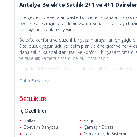
Antalya Belek’te Satılık 2+1 ve 4+1 Dairele
Site çevresinde yer alan basketbol ve tenis sahaları ile çocuk
özellikle aileler için önemli bir avantaj sunar. Taşınmaya haz
fonksiyonel planları sayesinde
Belek’te konforlu ve düzenli bir yaşam arayanlar için güçlü bir
Site, düşük yoğunluklu yerleşim planıyla öne çıkar ve her 4
daha sakin, kalabalıktan uzak ve konforlu bir yaşam ortamı su
ve güvenlik kamera sistemi de bulunmaktadır.
Projede 2+1 ve 4+1 daire alternatifleri bulunmaktadır. Bah
alanına sahiptir. Dubleks tipte tasarlanan 4+1 daireler ise 
Daha Fazlası
sunar. 4+1 dairelerde ebeveyn banyosu yer alırken, tüm dai
gibi donanımlar bulunmaktadır.
Belek, Antalya’nın en çok tercih edilen yaşam ve yatırım bölge
ÖZELLİKLER
standartlara sahip golf sahaları ve yıl boyu süren turizm hareke
ve Antalya Havalimanı’na olan yakınlığı sayesinde hem yerli h
Cengizhan Helvacı
İç Özellikler
Antalya Belek’te satılık daireler
, merkezi bir konumda yer alm
Balkon
Panjur
Daireler; Antalya Uluslararası Havalimanı’na 35 km, The Land
Ebeveyn Banyosu
Çamaşır Odası
golf sahalarına 2,2 km ve marketlere 500 m mesafededir. A
Teras
Merkezi Uydu Sistemi