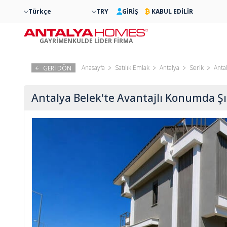
Türkçe
TRY
GİRİŞ
KABUL EDİLİR
GAYRİMENKULDE LİDER FİRMA
Anasayfa
Satılık Emlak
Antalya
Serik
Anta
GERİ DÖN
Antalya Belek'te Avantajlı Konumda Şı