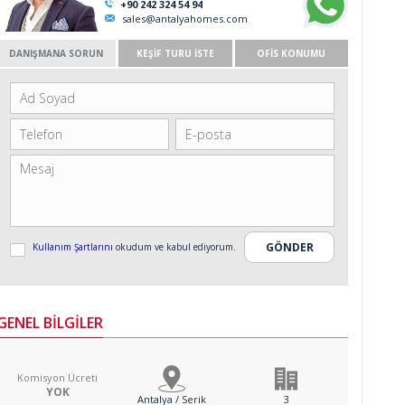
+90 242 324 54 94
sales@antalyahomes.com
DANIŞMANA SORUN
KEŞİF TURU İSTE
OFİS KONUMU
Kullanım Şartlarını
okudum ve kabul ediyorum.
GENEL BİLGİLER
Komisyon Ücreti
YOK
Antalya / Serik
3