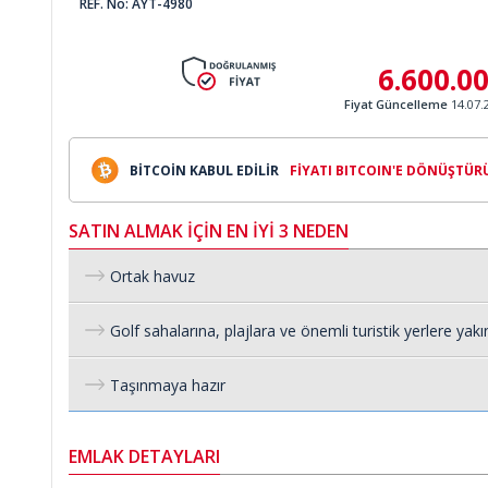
REF. No: AYT-4980
6.600.0
Fiyat Güncelleme
14.07.
BİTCOİN KABUL EDİLİR
FİYATI BITCOIN'E DÖNÜŞTÜR
SATIN ALMAK İÇİN EN İYİ 3 NEDEN
Ortak havuz
Golf sahalarına, plajlara ve önemli turistik yerlere yakı
Taşınmaya hazır
EMLAK DETAYLARI