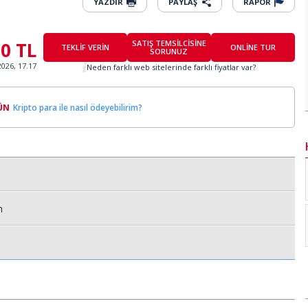
YAZDIR
PAYLAŞ
RAPOR
00 TL
SATIŞ TEMSİLCİSİNE
TEKLİF VERİN
ONLİNE TUR
SORUNUZ
2026, 17.17
Neden farklı web sitelerinde farklı fiyatlar var?
ÜN
Kripto para ile nasıl ödeyebilirim?
n