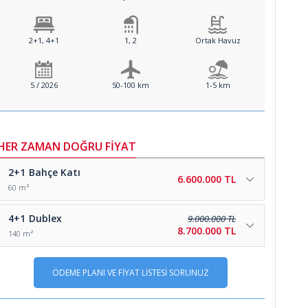
2+1, 4+1
1, 2
Ortak Havuz
5 / 2026
50-100 km
1-5 km
HER ZAMAN DOĞRU FİYAT
2+1
Bahçe Katı
6.600.000 TL
60 m²
4+1
Dublex
9.000.000 TL
8.700.000 TL
140 m²
ÖDEME PLANI VE FİYAT LİSTESİ SORUNUZ