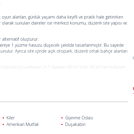
r
 oyun alanları, günlük yaşamı daha keyifli ve pratik hale getirirken
ır olarak sunulan daireler ise merkezi konumu, düzenli site yapısı ve
 alternatif oluşturur.
 daireye 1 yüzme havuzu düşecek şekilde tasarlanmıştır. Bu sayede
nulur. Ayrıca site içinde açık otopark, düzenli ortak bahçe alanları
çe katında konumlanan 2+1 daireler 60 m² brüt, 50 m² net kullanım
140 m² brüt, 122 m² net alana sahip olup daha geniş bir yaşam alanı
relerde duşakabin, teras, Amerikan mutfak ve merkezi uydu sistemi
lerinden biri olarak öne çıkar. Planlı şehirleşmesi, uluslararası
tliliği bölgeyi cazip kılar. Temiz plajları, gelişmiş sosyal imkânları
em de yabancı alıcıların yoğun ilgisini çekmektedir.
akta olup günlük ihtiyaçlara kolay erişim imkânı sunmaktadır.
Kiler
Giyinme Odası
 of Legends Tema Parkı’na 8,6 km, Belek Plajı’na 2,8 km, bölgedeki
Amerikan Mutfak
Duşakabin
yrıca Acısu Nehri’ne yürüme mesafesinde konumlanması, doğayla iç