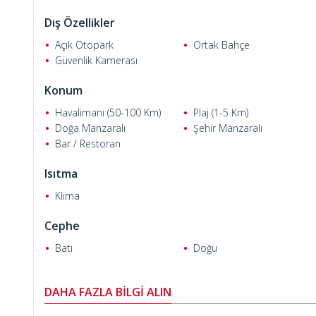
içe bir yaşam avantajı sunmaktadır.
Dış Özellikler
Açık Otopark
Ortak Bahçe
Güvenlik Kamerası
Konum
Havalimanı (50-100 Km)
Plaj (1-5 Km)
Ramazan Ç.
Doğa Manzaralı
Şehir Manzaralı
Bar / Restoran
Isıtma
Klima
Cephe
Batı
Doğu
DAHA FAZLA BİLGİ ALIN