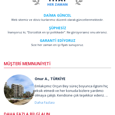
HER ZAMAN
DAİMA GÜNCEL
Web sitemiz ve döviz kurlarımız düzenli olarak güncellenmektedir.
ŞÜPHESİZ
İnanıyoruz ki, “Dürüstlük en iyi politikadır”. Ne görüyorsanız onu alırsınız.
GARANTİ EDİYORUZ
Size her zaman en iyi fiyatı sunuyoruz.
MÜŞTERİ MEMNUNİYETİ
Onur A., TÜRKİYE
Emlakçımız Orçun Bey süreç boyunca ilgisini hiç
eksik etmedi ve her konuda bizlere yardımcı
olmaya çalıştı. Kendisine çok teşekkür ederiz. ...
Daha Fazlası
DAHA FAZLA BİLGİ ALIN