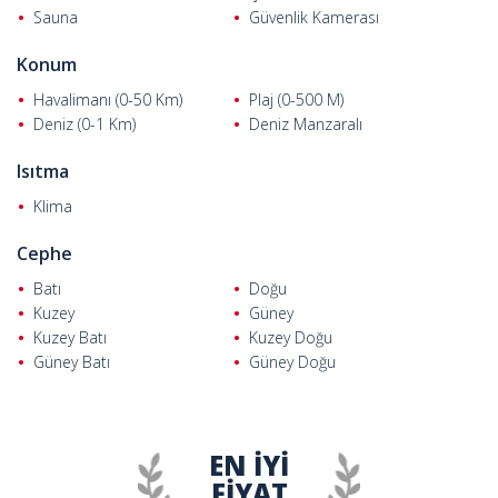
şehir merkezine 14 kilometre ve Gazipaşa Havalimanı’na 26
Sauna
Güvenlik Kamerası
kilometre uzaklıktadır.
Konum
Havalimanı (0-50 Km)
Plaj (0-500 M)
Deniz (0-1 Km)
Deniz Manzaralı
Isıtma
Klima
Cephe
Batı
Doğu
Kuzey
Güney
Kuzey Batı
Kuzey Doğu
Güney Batı
Güney Doğu
EN İYİ
FİYAT