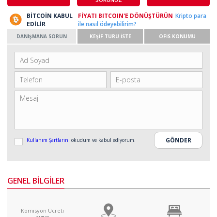
BİTCOİN KABUL
FİYATI BITCOIN'E DÖNÜŞTÜRÜN
Kripto para
EDİLİR
ile nasıl ödeyebilirim?
DANIŞMANA SORUN
KEŞİF TURU İSTE
OFİS KONUMU
Kullanım Şartlarını
okudum ve kabul ediyorum.
GENEL BİLGİLER
Komisyon Ücreti