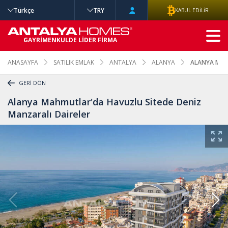
Türkçe
TRY
KABUL EDİLİR
GELİŞMİŞ
GAYRİMENKULDE LİDER FİRMA
ARAMA
ANASAYFA
SATILIK EMLAK
ANTALYA
ALANYA
ALANYA MAH
GERİ DÖN
Alanya Mahmutlar'da Havuzlu Sitede Deniz
Manzaralı Daireler