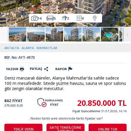
14
5
2
4
ANTALYA
ALANYA
MAHMUTLAR
REF. No: AYT-4973
PAYLAŞ
YAZDIR
RAPOR
Deniz manzaralı daireler, Alanya Mahmutlar'da sahile sadece
100 m mesafededir. Sitede yüzme havuzu, sauna ve spor salonu
gibi zengin olanaklar mevcuttur.
20.850.000 TL
BAZ FİYAT
379.000 EUR
Fiyat Güncelleme
31.07.2026, 16.16
Neden farklı web sitelerinde farklı fiyatlar var?
SATIŞ TEMSİLCİSİNE
TEKLİF VERİN
ONLİNE TUR
SORUNUZ