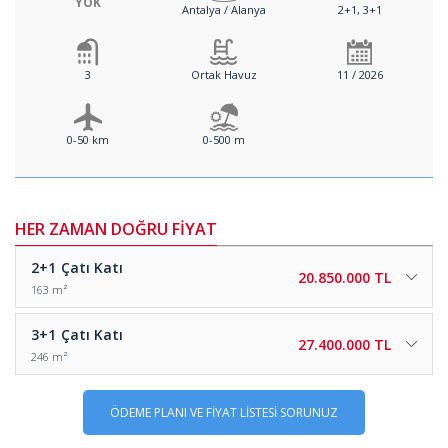
YOK
Antalya / Alanya
2+1, 3+1
3
Ortak Havuz
11 / 2026
0-50 km
0-500 m
HER ZAMAN DOĞRU FİYAT
2+1
Çatı Katı
20.850.000 TL
163 m²
3+1
Çatı Katı
27.400.000 TL
246 m²
ÖDEME PLANI VE FİYAT LİSTESİ SORUNUZ