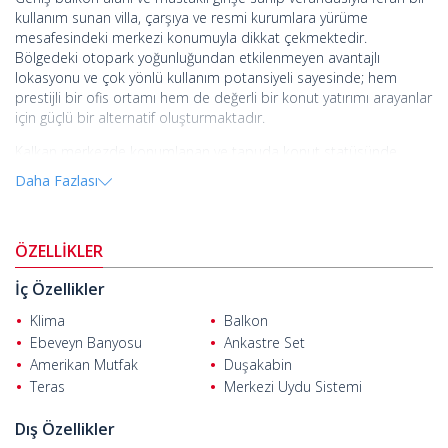
kullanım sunan villa, çarşıya ve resmi kurumlara yürüme
mesafesindeki merkezi konumuyla dikkat çekmektedir.
Bölgedeki otopark yoğunluğundan etkilenmeyen avantajlı
lokasyonu ve çok yönlü kullanım potansiyeli sayesinde; hem
prestijli bir ofis ortamı hem de değerli bir konut yatırımı arayanlar
için güçlü bir alternatif oluşturmaktadır.
Kalkan merkezde konumlanan ve tapuda konut statüsünde
kayıtlı olan bu ikiz villa, müstakil girişli 3 katlı yapısı ile geniş ve
Daha Fazlası
esnek kullanım imkânı sunmaktadır. Hâlihazırda ofis olarak
değerlendirilen villa; işlevsel iç mekân planlaması, orta katta
bulunan mutfak alanı ve her katta yer alan bağımsız WC/banyo
ÖZELLİKLER
bölümleri sayesinde home-office konsepti, kurumsal kullanım
veya geniş yaşam alanı arayanlar için ideal bir seçenek
İç Özellikler
oluşturmaktadır.
Klima
Balkon
Antalya’nın gözde sahil bölgelerinden Kaş-Kalkan, eşsiz deniz
Ebeveyn Banyosu
Ankastre Set
manzaraları, berrak koyları ve korunmuş doğal yapısıyla
Amerikan Mutfak
Duşakabin
Akdeniz’in en seçkin yaşam merkezleri arasında yer almaktadır.
Geleneksel taş mimarinin modern yaşam anlayışıyla birleştiği
Teras
Merkezi Uydu Sistemi
bölge, yalnızca turizm açısından değil; gelişmiş sosyal yaşamı,
butik işletmeleri ve canlı ticari yapısıyla da yılın her döneminde
Dış Özellikler
aktif bir yaşam sunmaktadır. Yerli ve yabancı yatırımcıların yoğun