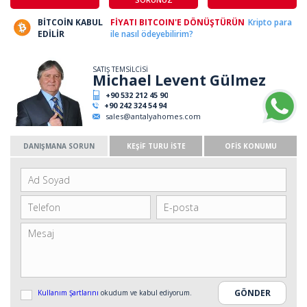
BİTCOİN KABUL
FİYATI BITCOIN'E DÖNÜŞTÜRÜN
Kripto para
EDİLİR
ile nasıl ödeyebilirim?
SATIŞ TEMSİLCİSİ
Michael Levent Gülmez
+90 532 212 45 90
+90 242 324 54 94
sales@antalyahomes.com
DANIŞMANA SORUN
KEŞİF TURU İSTE
OFİS KONUMU
Kullanım Şartlarını
okudum ve kabul ediyorum.