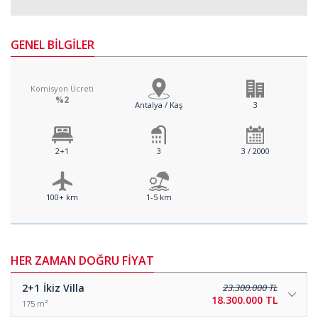
GENEL BİLGİLER
Komisyon Ücreti
%2
Antalya / Kaş
3
2+1
3
3 / 2000
100+ km
1-5 km
HER ZAMAN DOĞRU FİYAT
2+1
İkiz Villa
23.300.000 TL
18.300.000 TL
175 m²