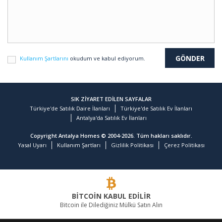
Kullanım Şartlarını
okudum ve kabul ediyorum.
SIK ZİYARET EDİLEN SAYFALAR
Türkiye'de Satılık Daire İlanları
Türkiye'de Satılık Ev İlanları
Antalya'da Satılık Ev İlanları
Copyright Antalya Homes © 2004-2026. Tüm hakları saklıdır.
Yasal Uyarı
Kullanım Şartları
Gizlilik Politikası
Çerez Politikası
BİTCOİN KABUL EDİLİR
Bitcoin ile Dilediğiniz Mülkü Satın Alın