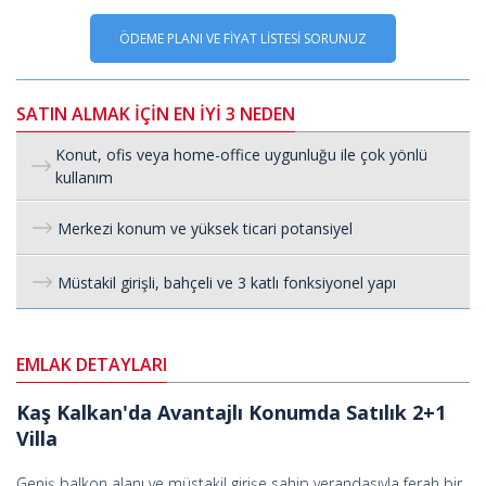
ÖDEME PLANI VE FİYAT LİSTESİ SORUNUZ
SATIN ALMAK İÇİN EN İYİ 3 NEDEN
Konut, ofis veya home-office uygunluğu ile çok yönlü
kullanım
Merkezi konum ve yüksek ticari potansiyel
Müstakil girişli, bahçeli ve 3 katlı fonksiyonel yapı
EMLAK DETAYLARI
Kaş Kalkan'da Avantajlı Konumda Satılık 2+1
Villa
Geniş balkon alanı ve müstakil girişe sahip verandasıyla ferah bir