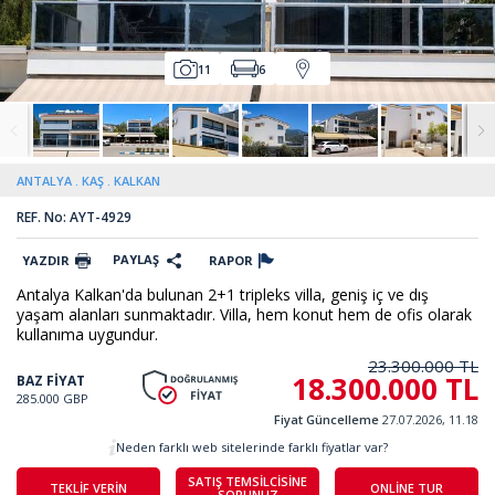
11
6
ANTALYA
KAŞ
KALKAN
REF. No: AYT-4929
PAYLAŞ
YAZDIR
RAPOR
Antalya Kalkan'da bulunan 2+1 tripleks villa, geniş iç ve dış
yaşam alanları sunmaktadır. Villa, hem konut hem de ofis olarak
kullanıma uygundur.
23.300.000 TL
18.300.000 TL
BAZ FİYAT
285.000 GBP
Fiyat Güncelleme
27.07.2026, 11.18
Neden farklı web sitelerinde farklı fiyatlar var?
SATIŞ TEMSİLCİSİNE
TEKLİF VERİN
ONLİNE TUR
SORUNUZ