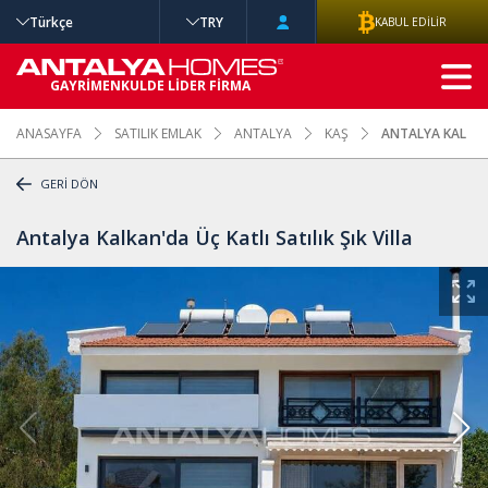
Türkçe
TRY
KABUL EDİLİR
GELİŞMİŞ
GAYRİMENKULDE LİDER FİRMA
ARAMA
ANASAYFA
SATILIK EMLAK
ANTALYA
KAŞ
ANTALYA KALKAN'
GERİ DÖN
Antalya Kalkan'da Üç Katlı Satılık Şık Villa