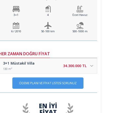
3+1
4
Özel Havuz
6 / 2010
50-100 km
500-1000 m
HER ZAMAN DOĞRU FİYAT
3+1
Müstakil Villa
34.300.000 TL
130 m²
ÖDEME PLANI VE FİYAT LİSTESİ SORUNUZ
EN İYİ
FİYAT