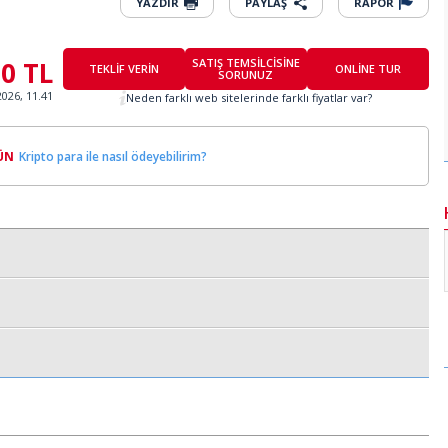
YAZDIR
PAYLAŞ
RAPOR
00 TL
SATIŞ TEMSİLCİSİNE
TEKLİF VERİN
ONLİNE TUR
SORUNUZ
2026, 11.41
Neden farklı web sitelerinde farklı fiyatlar var?
ÜN
Kripto para ile nasıl ödeyebilirim?