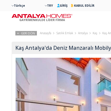
Türkçe
TRY
GİRİŞ
KABUL EDİLİR
GAYRİMENKULDE LİDER FİRMA
Anasayfa
Satılık Emlak
Antalya
Kaş
Kaş An
GERİ DÖN
Kaş Antalya'da Deniz Manzaralı Mobilya