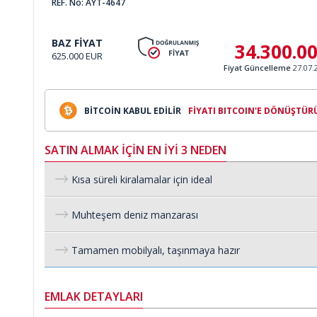
REF. No: AYT-4647
BAZ FİYAT
34.300.0
625.000 EUR
Fiyat Güncelleme
27.07.
BİTCOİN KABUL EDİLİR
FİYATI BITCOIN'E DÖNÜŞTÜR
SATIN ALMAK İÇİN EN İYİ 3 NEDEN
Kısa süreli kiralamalar için ideal
Muhteşem deniz manzarası
Tamamen mobilyalı, taşınmaya hazır
EMLAK DETAYLARI