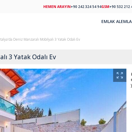
HEMEN ARAYIN
+90 242 324 54 94
GSM
+90 532 212 
EMLAK AL
EMLA
talya'da Deniz Manzaralı Mobilyalı 3 Yatak Odalı Ev
lı 3 Yatak Odalı Ev