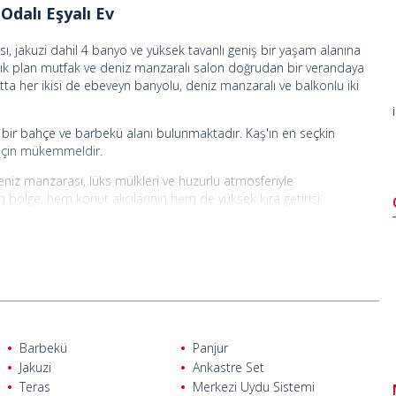
Odalı Eşyalı Ev
 jakuzi dahil 4 banyo ve yüksek tavanlı geniş bir yaşam alanına
 açık plan mutfak ve deniz manzaralı salon doğrudan bir verandaya
tta her ikisi de ebeveyn banyolu, deniz manzaralı ve balkonlu iki
ı bir bahçe ve barbekü alanı bulunmaktadır. Kaş'ın en seçkin
 için mükemmeldir.
iz manzarası, lüks mülkleri ve huzurlu atmosferiyle
n bölge, hem konut alıcılarının hem de yüksek kira getirisi
4 km, Kaputaş Plajı'na 9 km, Patara antik kenti ve plajına 14 km
Barbekü
Panjur
Jakuzi
Ankastre Set
Teras
Merkezi Uydu Sistemi