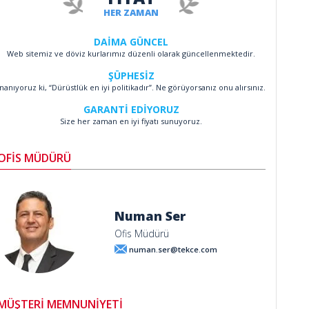
HER ZAMAN
DAİMA GÜNCEL
Web sitemiz ve döviz kurlarımız düzenli olarak güncellenmektedir.
ŞÜPHESİZ
İnanıyoruz ki, “Dürüstlük en iyi politikadır”. Ne görüyorsanız onu alırsınız.
GARANTİ EDİYORUZ
Size her zaman en iyi fiyatı sunuyoruz.
OFİS MÜDÜRÜ
Numan Ser
Ofis Müdürü
numan.ser@tekce.com
MÜŞTERİ MEMNUNİYETİ