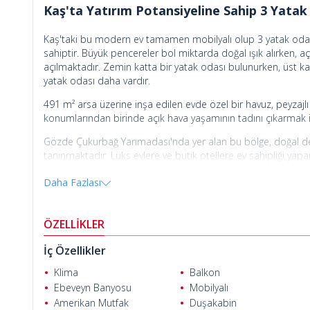
Kaş'ta Yatırım Potansiyeline Sahip 3 Yatak 
Kaş'taki bu modern ev tamamen mobilyalı olup 3 yatak odası,
sahiptir. Büyük pencereler bol miktarda doğal ışık alırken,
açılmaktadır. Zemin katta bir yatak odası bulunurken, üst ka
yatak odası daha vardır.
491 m² arsa üzerine inşa edilen evde özel bir havuz, peyzajl
konumlarından birinde açık hava yaşamının tadını çıkarmak
Gözde Çukurbağ Yarımadası'nda yer alan bu bölge, doğal den
tanınmaktadır. Lüks evlere ve butik otellere ev sahipliği yapa
arayanların gözdesi konumundadır.
Daha Fazlası
Antalya Kaş'ta satılık ev
denize sadece 40 metre, Kaş merkeze 
Numan Ser
ve Dalaman Havalimanı'na 124 km uzaklıktadır.
ÖZELLİKLER
İç Özellikler
Klima
Balkon
Ebeveyn Banyosu
Mobilyalı
Amerikan Mutfak
Duşakabin