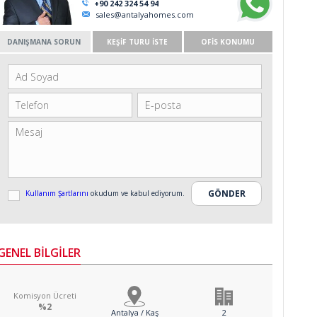
+90 242 324 54 94
sales@antalyahomes.com
DANIŞMANA SORUN
KEŞİF TURU İSTE
OFİS KONUMU
Kullanım Şartlarını
okudum ve kabul ediyorum.
GENEL BİLGİLER
Komisyon Ücreti
%2
Antalya / Kaş
2