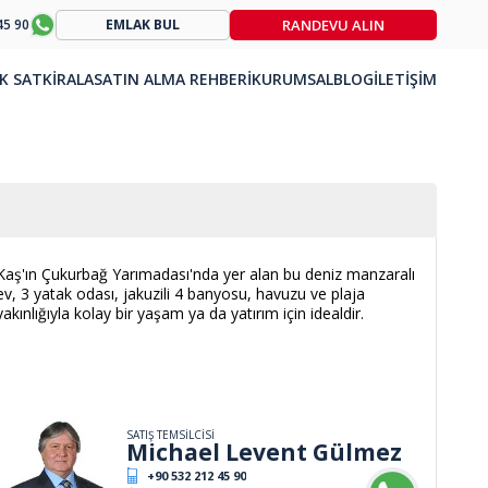
RANDEVU ALIN
45 90
EMLAK BUL
K SAT
KİRALA
SATIN ALMA REHBERİ
KURUMSAL
BLOG
İLETİŞİM
Kaş'ın Çukurbağ Yarımadası'nda yer alan bu deniz manzaralı
ev, 3 yatak odası, jakuzili 4 banyosu, havuzu ve plaja
yakınlığıyla kolay bir yaşam ya da yatırım için idealdir.
SATIŞ TEMSİLCİSİ
Michael Levent Gülmez
+90 532 212 45 90