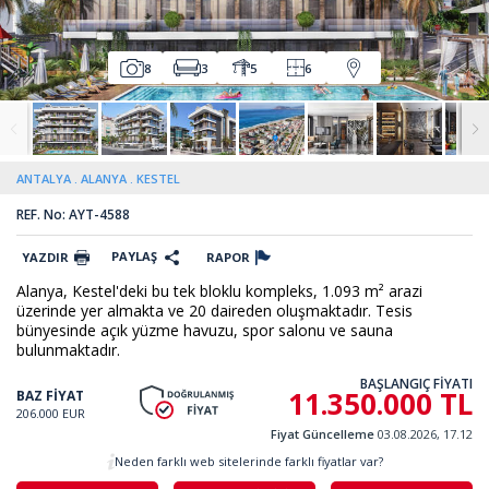
8
3
5
6
ANTALYA
ALANYA
KESTEL
REF. No: AYT-4588
PAYLAŞ
YAZDIR
RAPOR
Alanya, Kestel'deki bu tek bloklu kompleks, 1.093 m² arazi
üzerinde yer almakta ve 20 daireden oluşmaktadır. Tesis
bünyesinde açık yüzme havuzu, spor salonu ve sauna
bulunmaktadır.
BAŞLANGIÇ FİYATI
11.350.000 TL
BAZ FİYAT
206.000 EUR
Fiyat Güncelleme
03.08.2026, 17.12
Neden farklı web sitelerinde farklı fiyatlar var?