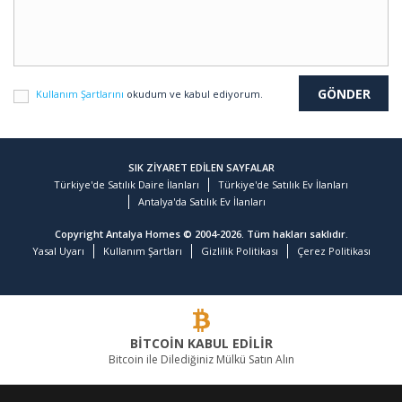
Kullanım Şartlarını
okudum ve kabul ediyorum.
SIK ZİYARET EDİLEN SAYFALAR
Türkiye'de Satılık Daire İlanları
Türkiye'de Satılık Ev İlanları
Antalya'da Satılık Ev İlanları
Copyright Antalya Homes © 2004-2026. Tüm hakları saklıdır.
Yasal Uyarı
Kullanım Şartları
Gizlilik Politikası
Çerez Politikası
BİTCOİN KABUL EDİLİR
Bitcoin ile Dilediğiniz Mülkü Satın Alın