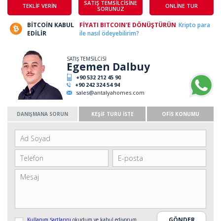
SATIŞ TEMSİLCİSİNE
TEKLİF VERİN
ONLİNE TUR
SORUNUZ
BİTCOİN KABUL
FİYATI BITCOIN'E DÖNÜŞTÜRÜN
Kripto para
EDİLİR
ile nasıl ödeyebilirim?
SATIŞ TEMSİLCİSİ
Egemen Dalbuy
+90 532 212 45 90
+90 242 324 54 94
sales@antalyahomes.com
DANIŞMANA SORUN
KEŞİF TURU İSTE
OFİS KONUMU
Kullanım Şartlarını
okudum ve kabul ediyorum.