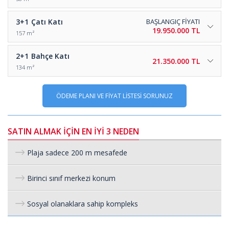
3+1
Çatı Katı
BAŞLANGIÇ FİYATI
19.950.000 TL
157 m²
2+1
Bahçe Katı
21.350.000 TL
134 m²
ÖDEME PLANI VE FİYAT LİSTESİ SORUNUZ
SATIN ALMAK İÇİN EN İYİ 3 NEDEN
Plaja sadece 200 m mesafede
Birinci sınıf merkezi konum
Sosyal olanaklara sahip kompleks