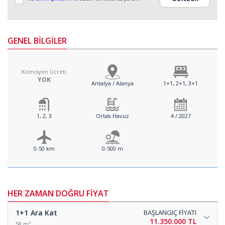
GENEL BİLGİLER
Komisyon Ücreti
YOK
Antalya / Alanya
1+1, 2+1, 3+1
1, 2, 3
Ortak Havuz
4 / 2027
0-50 km
0-500 m
HER ZAMAN DOĞRU FİYAT
1+1
Ara Kat
BAŞLANGIÇ FİYATI
11.350.000 TL
58 m²