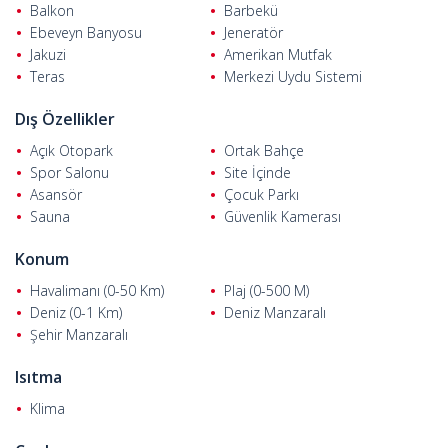
Havalimanı'na 31 km uzaklıktadır.
Balkon
Barbekü
Ebeveyn Banyosu
Jeneratör
Jakuzi
Amerikan Mutfak
Teras
Merkezi Uydu Sistemi
Dış Özellikler
Açık Otopark
Ortak Bahçe
Spor Salonu
Site İçinde
Asansör
Çocuk Parkı
Sauna
Güvenlik Kamerası
Konum
Havalimanı (0-50 Km)
Plaj (0-500 M)
Deniz (0-1 Km)
Deniz Manzaralı
Şehir Manzaralı
Isıtma
Klima