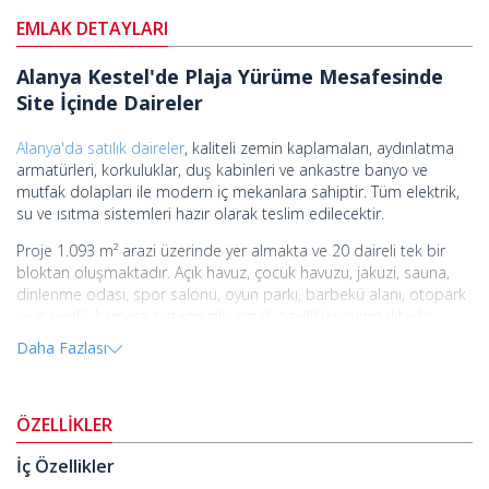
EMLAK DETAYLARI
Alanya Kestel'de Plaja Yürüme Mesafesinde
Site İçinde Daireler
Alanya'da satılık daireler
, kaliteli zemin kaplamaları, aydınlatma
armatürleri, korkuluklar, duş kabinleri ve ankastre banyo ve
mutfak dolapları ile modern iç mekanlara sahiptir. Tüm elektrik,
su ve ısıtma sistemleri hazır olarak teslim edilecektir.
Proje 1.093 m² arazi üzerinde yer almakta ve 20 daireli tek bir
bloktan oluşmaktadır. Açık havuz, çocuk havuzu, jakuzi, sauna,
dinlenme odası, spor salonu, oyun parkı, barbekü alanı, otopark
ve güvenlik kamera sistemi gibi ortak özellikler sunmaktadır.
Daha Fazlası
Alanya'nın doğusunda hızla gelişen bir bölge olan Kestel'de yer
alan bölge, sakin ve güvenli atmosferiyle hem yerli hem de
yabancılar arasında popülerdir. Hem tatilciler hem de
gayrimenkul alacaklar için tercih edilen bir lokasyondur.
ÖZELLİKLER
Site plaja 200 m, üniversiteye 2 km, hastaneye 3,8 km, alışveriş
İç Özellikler
merkezine 4,7 km, Alanya merkeze 7 km ve Gazipaşa