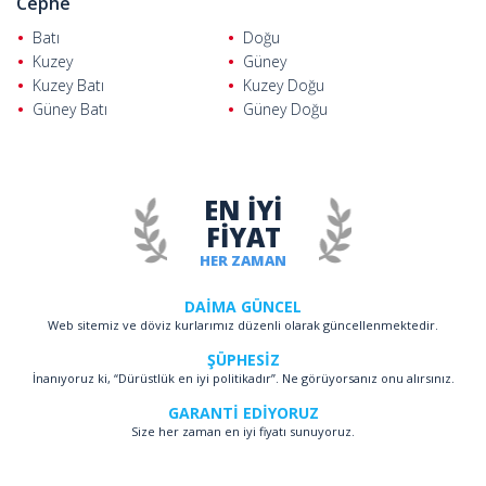
Cephe
Batı
Doğu
Kuzey
Güney
Kuzey Batı
Kuzey Doğu
Güney Batı
Güney Doğu
EN İYİ
FİYAT
HER ZAMAN
DAİMA GÜNCEL
Web sitemiz ve döviz kurlarımız düzenli olarak güncellenmektedir.
ŞÜPHESİZ
İnanıyoruz ki, “Dürüstlük en iyi politikadır”. Ne görüyorsanız onu alırsınız.
GARANTİ EDİYORUZ
Size her zaman en iyi fiyatı sunuyoruz.