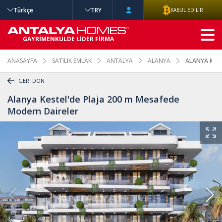
Türkçe
TRY
KABUL EDİLİR
GELİŞMİŞ
GAYRİMENKULDE LİDER FİRMA
ARAMA
ANASAYFA
SATILIK EMLAK
ANTALYA
ALANYA
ALANYA KEST
GERİ DÖN
Alanya Kestel'de Plaja 200 m Mesafede
Modern Daireler