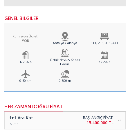
GENEL BİLGİLER
Komisyon Ücreti
YOK
Antalya / Alanya
1+1, 2+1, 3+1, 4+1
Ortak Havuz, Kapalı
1, 2, 3, 4
3 / 2026
Havuz
0-50 km
0-500 m
HER ZAMAN DOĞRU FİYAT
1+1
Ara Kat
BAŞLANGIÇ FİYATI
15.400.000 TL
72 m²