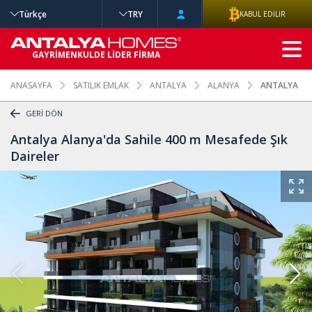
Türkçe
TRY
KABUL EDİLİR
GELİŞMİŞ
GAYRİMENKULDE LİDER FİRMA
ARAMA
ANASAYFA
SATILIK EMLAK
ANTALYA
ALANYA
ANTALYA ALA
GERİ DÖN
Antalya Alanya'da Sahile 400 m Mesafede Şık
Daireler