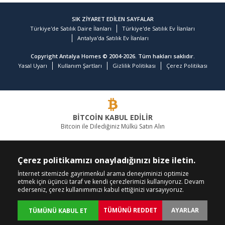
SIK ZİYARET EDİLEN SAYFALAR
Türkiye'de Satılık Daire İlanları
Türkiye'de Satılık Ev İlanları
Antalya'da Satılık Ev İlanları
Copyright Antalya Homes © 2004-2026. Tüm hakları saklıdır.
Yasal Uyarı
Kullanım Şartları
Gizlilik Politikası
Çerez Politikası
BİTCOİN KABUL EDİLİR
Bitcoin ile Dilediğiniz Mülkü Satın Alın
GAYRİMENKULDE LİDER FİRMA
Çerez politikamızı onayladığınızı bize iletin.
BİZİ ARAYIN
BİZİ TAKİP EDİN
İnternet sitemizde gayrimenkul arama deneyiminizi optimize
etmek için üçüncü taraf ve kendi çerezlerimizi kullanıyoruz. Devam
+90 242 324 54 94
ederseniz, çerez kullanımımızı kabul ettiğinizi varsayıyoruz.
TÜMÜNÜ REDDET
AYARLAR
TÜMÜNÜ KABUL ET