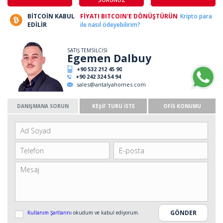
BİTCOİN KABUL
FİYATI BITCOIN'E DÖNÜŞTÜRÜN
Kripto para
EDİLİR
ile nasıl ödeyebilirim?
SATIŞ TEMSİLCİSİ
Egemen Dalbuy
+90 532 212 45 90
+90 242 324 54 94
sales@antalyahomes.com
DANIŞMANA SORUN
KEŞİF TURU İSTE
OFİS KONUMU
Kullanım Şartlarını
okudum ve kabul ediyorum.