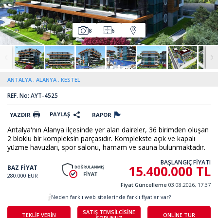
8
6
ANTALYA
ALANYA
KESTEL
REF. No: AYT-4525
PAYLAŞ
YAZDIR
RAPOR
Antalya'nın Alanya ilçesinde yer alan daireler, 36 birimden oluşan
2 bloklu bir kompleksin parçasıdır. Komplekste açık ve kapalı
yüzme havuzları, spor salonu, hamam ve sauna bulunmaktadır.
BAŞLANGIÇ FİYATI
15.400.000 TL
BAZ FİYAT
280.000 EUR
Fiyat Güncelleme
03.08.2026, 17.37
Neden farklı web sitelerinde farklı fiyatlar var?
SATIŞ TEMSİLCİSİNE
TEKLİF VERİN
ONLİNE TUR
SORUNUZ