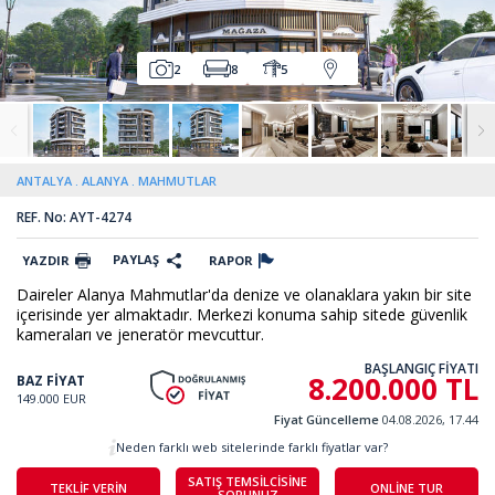
2
8
5
ANTALYA
ALANYA
MAHMUTLAR
REF. No: AYT-4274
PAYLAŞ
YAZDIR
RAPOR
Daireler Alanya Mahmutlar'da denize ve olanaklara yakın bir site
içerisinde yer almaktadır. Merkezi konuma sahip sitede güvenlik
kameraları ve jeneratör mevcuttur.
BAŞLANGIÇ FİYATI
8.200.000 TL
BAZ FİYAT
149.000 EUR
Fiyat Güncelleme
04.08.2026, 17.44
Neden farklı web sitelerinde farklı fiyatlar var?
SATIŞ TEMSİLCİSİNE
TEKLİF VERİN
ONLİNE TUR
SORUNUZ