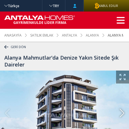
Türkçe
TRY
KABUL EDİLİR
GELİŞMİŞ
GAYRİMENKULDE LİDER FİRMA
ARAMA
ANASAYFA
SATILIK EMLAK
ANTALYA
ALANYA
ALANYA MAHM
GERİ DÖN
Alanya Mahmutlar'da Denize Yakın Sitede Şık
Daireler