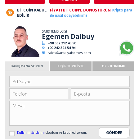
BİTCOİN KABUL
FİYATI BITCOIN'E DÖNÜŞTÜRÜN
Kripto para
EDİLİR
ile nasıl ödeyebilirim?
SATIŞ TEMSİLCİSİ
Egemen Dalbuy
+90 532 212 45 90
+90 242 324 54 94
sales@antalyahomes.com
DANIŞMANA SORUN
KEŞİF TURU İSTE
OFİS KONUMU
Kullanım Şartlarını
okudum ve kabul ediyorum.