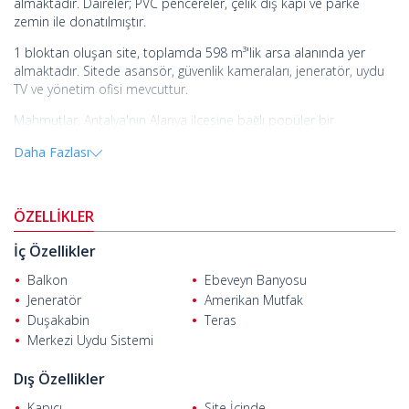
almaktadır. Daireler; PVC pencereler, çelik dış kapı ve parke
zemin ile donatılmıştır.
1 bloktan oluşan site, toplamda 598 m³'lik arsa alanında yer
almaktadır. Sitede asansör, güvenlik kameraları, jeneratör, uydu
TV ve yönetim ofisi mevcuttur.
Mahmutlar, Antalya'nın Alanya ilçesine bağlı popüler bir
mahalledir. Burada AVM, cafe, bar, restoran gibi sosyal olanaklar
Daha Fazlası
bulunmaktadır. Mahmutlar ayrıca göz alıcı plajları ve temiz
sokakları ile öne çıkmaktadır.
Alanya'da satılık daireler
kafe, bar, restoran, market, sağlık
ÖZELLİKLER
merkezi ve eczaneye 200 m mesafededir. Ayrıca otobüs durağı
300 m, deniz 400 m, Alanya-Gazipaşa Havalimanı ise 27 km
İç Özellikler
uzaklıktadır.
Balkon
Ebeveyn Banyosu
Jeneratör
Amerikan Mutfak
Duşakabin
Teras
Merkezi Uydu Sistemi
Dış Özellikler
Kapıcı
Site İçinde