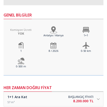
GENEL BİLGİLER
Komisyon Ücreti
YOK
Antalya / Alanya
1+1
1
8 / 2026
0-50 km
0-500 m
HER ZAMAN DOĞRU FİYAT
1+1
Ara Kat
BAŞLANGIÇ FİYATI
8.200.000 TL
57 m²