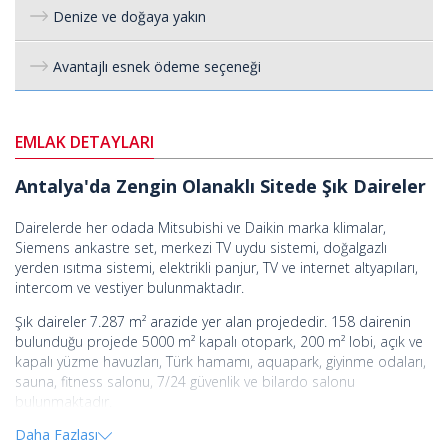
Denize ve doğaya yakın
Avantajlı esnek ödeme seçeneği
EMLAK DETAYLARI
Antalya'da Zengin Olanaklı Sitede Şık Daireler
Dairelerde her odada Mitsubishi ve Daikin marka klimalar,
Siemens ankastre set, merkezi TV uydu sistemi, doğalgazlı
yerden ısıtma sistemi, elektrikli panjur, TV ve internet altyapıları,
intercom ve vestiyer bulunmaktadır.
Şık daireler 7.287 m² arazide yer alan projededir. 158 dairenin
bulunduğu projede 5000 m² kapalı otopark, 200 m² lobi, açık ve
kapalı yüzme havuzları, Türk hamamı, aquapark, giyinme odaları,
sauna, fitness salonu, 7/24 güvenlik ve bilardo salonu
bulunmaktadır.
Daha Fazlası
Daireler Antalya, Konyaaltı'nın Hurma semtinde yer almaktadır.