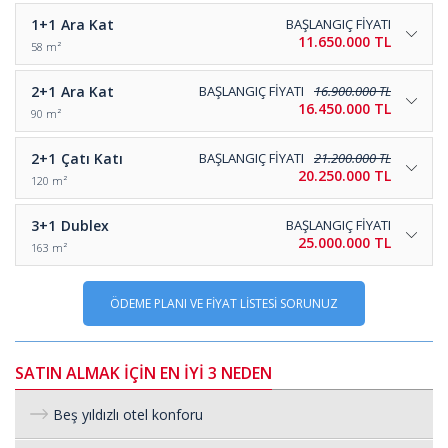
1+1
Ara Kat
BAŞLANGIÇ FİYATI
11.650.000 TL
58 m²
2+1
Ara Kat
BAŞLANGIÇ FİYATI
16.900.000 TL
16.450.000 TL
90 m²
2+1
Çatı Katı
BAŞLANGIÇ FİYATI
21.200.000 TL
20.250.000 TL
120 m²
3+1
Dublex
BAŞLANGIÇ FİYATI
25.000.000 TL
163 m²
ÖDEME PLANI VE FİYAT LİSTESİ SORUNUZ
SATIN ALMAK İÇİN EN İYİ 3 NEDEN
Beş yıldızlı otel konforu