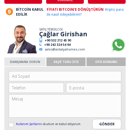
BİTCOİN KABUL
FİYATI BITCOIN'E DÖNÜŞTÜRÜN
Kripto para
EDİLİR
ile nasıl ödeyebilirim?
SATIŞ TEMSİLCİSİ
Çağlar Girishan
+90 532 212 45 90
+90 242 324 54 94
sales@antalyahomes.com
DANIŞMANA SORUN
KEŞİF TURU İSTE
OFİS KONUMU
Kullanım Şartlarını
okudum ve kabul ediyorum.