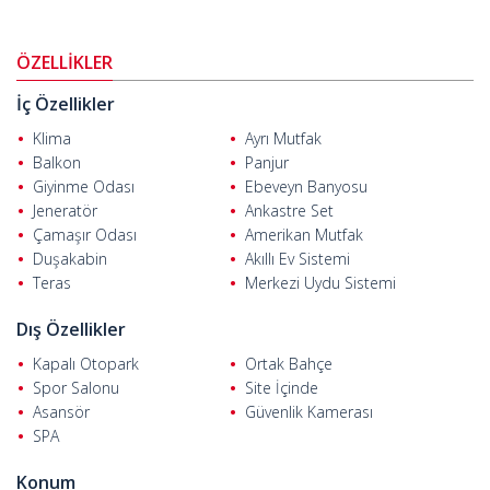
Hurma Mahallesi, denize ve doğaya yakınlığının yanı sıra
muhteşem dağ manzarasıyla dikkat çekmekte olup yatırım için
ideal bir lokasyondur.
ÖZELLİKLER
Antalya'da satılık daireler
market, fırın, çarşı ve ulaşım duraklarına
İç Özellikler
yürüme mesafesinde, Okyanus Koleji'ne 1,5 km, Konyaaltı Plajı'na
2,5 km, Setur Marina'ya 3 km, Sarısu Plajı ve Piknik alanına 4 km,
Klima
Ayrı Mutfak
5M Migros Alışveriş Merkezi'ne 7 km, Beach Park Antalya'ya 8 km,
Balkon
Panjur
Antalya Açık Hava Tiyatrosu'na 9 km, Antalya Arkeoloji Müzesi'ne
Giyinme Odası
Ebeveyn Banyosu
9,5 km, Kaleiçi'ne 17 km ve Antalya Havalimanı'na 27 km
Jeneratör
Ankastre Set
mesafededir.
Çamaşır Odası
Amerikan Mutfak
Duşakabin
Akıllı Ev Sistemi
Teras
Merkezi Uydu Sistemi
Dış Özellikler
Kapalı Otopark
Ortak Bahçe
Spor Salonu
Site İçinde
Asansör
Güvenlik Kamerası
SPA
Konum