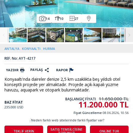
14
10
27
ANTALYA
KONYAALTI
HURMA
REF. No: AYT-4217
PAYLAŞ
YAZDIR
RAPOR
Konyaaltı'nda daireler denize 2,5 km uzaklıkta beş yıldızlı otel
konseptli projede yer almaktadır. Projede açık-kapalı yüzme
havuzu, aquapark ve otopark bulunmaktadır.
11.650.000 TL
BAŞLANGIÇ FİYATI
11.200.000 TL
BAZ FİYAT
235.000 USD
Fiyat Güncelleme
08.06.2026, 10.56
Neden farklı web sitelerinde farklı fiyatlar var?
SATIŞ TEMSİLCİSİNE
TEKLİF VERİN
ONLİNE TUR
SORUNUZ