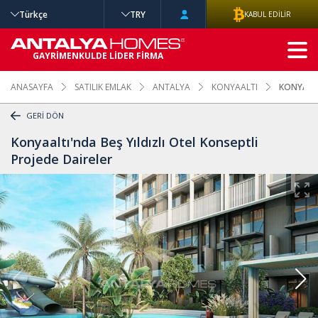
Türkçe
TRY
KABUL EDİLİR
GELİŞMİŞ
GAYRİMENKULDE LİDER FİRMA
ARAMA
ANASAYFA
SATILIK EMLAK
ANTALYA
KONYAALTI
KONYAALT
GERİ DÖN
Konyaaltı'nda Beş Yıldızlı Otel Konseptli
Projede Daireler