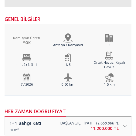
GENEL BİLGİLER
Komisyon Ücreti
YOK
Antalya / Konyaaltı
5
Ortak Havuz, Kapalı
1+1, 2+1, 3+1
1, 3
Havuz
7 / 2026
0-50 km
1-5 km
HER ZAMAN DOĞRU FİYAT
1+1
Bahçe Katı
BAŞLANGIÇ FİYATI
11.650.000 TL
11.200.000 TL
58 m²