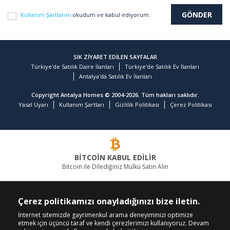
Kullanım Şartlarını
okudum ve kabul ediyorum.
SIK ZİYARET EDİLEN SAYFALAR
Türkiye'de Satılık Daire İlanları
Türkiye'de Satılık Ev İlanları
Antalya'da Satılık Ev İlanları
Copyright Antalya Homes © 2004-2026. Tüm hakları saklıdır.
Yasal Uyarı
Kullanım Şartları
Gizlilik Politikası
Çerez Politikası
BİTCOİN KABUL EDİLİR
Bitcoin ile Dilediğiniz Mülkü Satın Alın
GAYRİMENKULDE LİDER FİRMA
Çerez politikamızı onayladığınızı bize iletin.
BİZİ ARAYIN
BİZİ TAKİP EDİN
İnternet sitemizde gayrimenkul arama deneyiminizi optimize
etmek için üçüncü taraf ve kendi çerezlerimizi kullanıyoruz. Devam