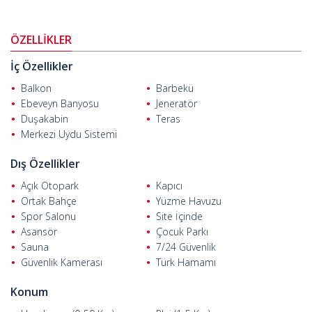
Alanya Kargıcak'ta satılık daireler
avantajlı bir konuma sahiptir. Bu
kıyı mahallesi sosyalleşme, yemek yeme, alışveriş veya ulaşım gibi
tüm ihtiyaçları karşılayacak olanaklara sahiptir.
ÖZELLİKLER
Daireler plaja ve Kargıcak merkeze 1 km, Alanya merkeze 10 km,
İç Özellikler
Gazipaşa Havalimanı'na ise 24 km uzaklıkta yer almaktadır.
Balkon
Barbekü
Ebeveyn Banyosu
Jeneratör
Duşakabin
Teras
Merkezi Uydu Sistemi
Dış Özellikler
Açık Otopark
Kapıcı
Ortak Bahçe
Yüzme Havuzu
Spor Salonu
Site İçinde
Asansör
Çocuk Parkı
Sauna
7/24 Güvenlik
Güvenlik Kamerası
Türk Hamamı
Konum