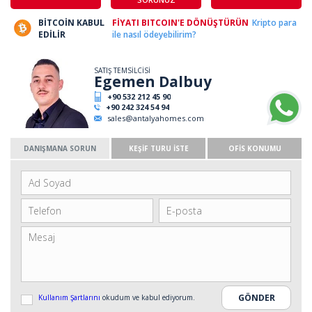
BİTCOİN KABUL
FİYATI BITCOIN'E DÖNÜŞTÜRÜN
Kripto para
EDİLİR
ile nasıl ödeyebilirim?
SATIŞ TEMSİLCİSİ
Egemen Dalbuy
+90 532 212 45 90
+90 242 324 54 94
sales@antalyahomes.com
DANIŞMANA SORUN
KEŞİF TURU İSTE
OFİS KONUMU
Kullanım Şartlarını
okudum ve kabul ediyorum.