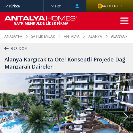
Türkçe
TRY
KABUL EDİLİR
GELİŞMİŞ
GAYRİMENKULDE LİDER FİRMA
ARAMA
ANASAYFA
SATILIK EMLAK
ANTALYA
ALANYA
ALANYA KARG
GERİ DÖN
Alanya Kargıcak'ta Otel Konseptli Projede Dağ
Manzaralı Daireler