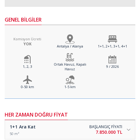
GENEL BİLGİLER
Komisyon Ücreti
YOK
Antalya / Alanya
1+1, 2+1, 3+1, 4+1
Ortak Havuz, Kapalı
1, 2, 3
9 / 2026
Havuz
0-50 km
1-5 km
HER ZAMAN DOĞRU FİYAT
1+1
Ara Kat
BAŞLANGIÇ FİYATI
7.850.000 TL
50 m²