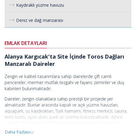
Kaydıraklı yüzme havuzu
Deniz ve dağ manzarası
EMLAK DETAYLARI
Alanya Kargıcak'ta Site İçinde Toros Dağları
Manzaralı Daireler
Zengin ve kaliteli tasarımlara sahip dairelerde çift camlı
pencereler, mermer mutfak tezgahı ve fayans zeminler ve duş
kabinleri bulunmaktadır.
Daireler, zengin olanaklara sahip prestijli bir projede yer
almaktadır. Bunlar arasında kapalı ve açık yüzme havuzları,
aquapark, su kaydırakları, Türk hamamı, fitness merkezi, sauna,
tenis kortu, oyun alanı, park ve sinema bulunmaktadır. Ayrıca
projede 7/24 sıcak su, WI-FI bağlantısı ve shuttle hizmeti de
mevcuttur.
Daha Fazlası