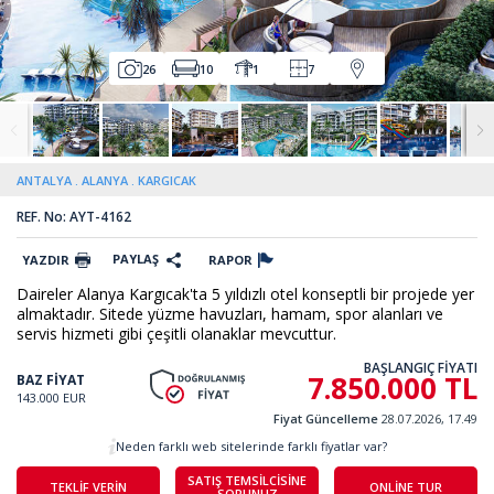
26
10
1
7
ANTALYA
ALANYA
KARGICAK
REF. No: AYT-4162
PAYLAŞ
YAZDIR
RAPOR
Daireler Alanya Kargıcak'ta 5 yıldızlı otel konseptli bir projede yer
almaktadır. Sitede yüzme havuzları, hamam, spor alanları ve
servis hizmeti gibi çeşitli olanaklar mevcuttur.
BAŞLANGIÇ FİYATI
7.850.000 TL
BAZ FİYAT
143.000 EUR
Fiyat Güncelleme
28.07.2026, 17.49
Neden farklı web sitelerinde farklı fiyatlar var?
SATIŞ TEMSİLCİSİNE
TEKLİF VERİN
ONLİNE TUR
SORUNUZ