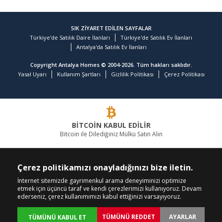
SIK ZİYARET EDİLEN SAYFALAR
Türkiye'de Satılık Daire İlanları
Türkiye'de Satılık Ev İlanları
Antalya'da Satılık Ev İlanları
Copyright Antalya Homes © 2004-2026. Tüm hakları saklıdır.
Yasal Uyarı
Kullanım Şartları
Gizlilik Politikası
Çerez Politikası
BİTCOİN KABUL EDİLİR
Bitcoin ile Dilediğiniz Mülkü Satın Alın
GAYRİMENKULDE LİDER FİRMA
Çerez politikamızı onayladığınızı bize iletin.
BİZİ ARAYIN
BİZİ TAKİP EDİN
İnternet sitemizde gayrimenkul arama deneyiminizi optimize
etmek için üçüncü taraf ve kendi çerezlerimizi kullanıyoruz. Devam
+90 242 324 54 94
ederseniz, çerez kullanımımızı kabul ettiğinizi varsayıyoruz.
TÜMÜNÜ REDDET
AYARLAR
TÜMÜNÜ KABUL ET