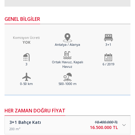
GENEL BİLGİLER
Komisyon Ücreti
YOK
Antalya / Alanya
3+1
Ortak Havuz, Kapalı
3
6 / 2019
Havuz
0-50 km
500-1000 m
HER ZAMAN DOĞRU FİYAT
3+1
Bahçe Katı
18.400.000 TL
16.500.000 TL
200 m²