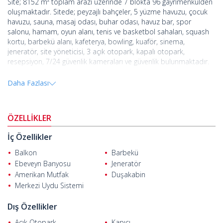
Site; 8152 m² toplam arazi üzerinde 7 blokta 96 gayrimenkulden
oluşmaktadır. Sitede; peyzajlı bahçeler, 5 yüzme havuzu, çocuk
havuzu, sauna, masaj odası, buhar odası, havuz bar, spor
salonu, hamam, oyun alanı, tenis ve basketbol sahaları, squash
kortu, barbekü alanı, kafeterya, bowling, kuaför, sinema,
jeneratör, site yöneticisi, 3 açık otopark, kapalı otopark,
resepsiyon, 7/24 güvenlik kameraları ve güvenlik bulunmaktadır.
Anahtar teslim daireler Antalya'nın Alanya ilçesinde, Kargıcak
Daha Fazlası
semtinde yer almaktadır. Alanya, birçok kaliteli 5 yıldızlı turistik
tesise ev sahipliği yapan, dünya çapında ünlü bir turizm
merkezidir. Alanya hem yaşamak için mükemmel bir yer, hem de
ÖZELLİKLER
yatırım için karlı bir bölge olarak kabul edilmektedir.
Alanya'da satılık emlak
; plaja 650 m, Alanya ilçe merkezine 15 km
İç Özellikler
ve Alanya-Gazipaşa Havalimanı'na 20 km uzaklıkta yer
Balkon
Barbekü
almaktadır.
Ebeveyn Banyosu
Jeneratör
Amerikan Mutfak
Duşakabin
Merkezi Uydu Sistemi
Dış Özellikler
Açık Otopark
Kapıcı