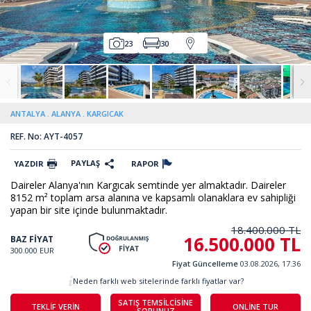
23
30
ANTALYA
ALANYA
KARGICAK
REF. No: AYT-4057
PAYLAŞ
YAZDIR
RAPOR
Daireler Alanya'nın Kargıcak semtinde yer almaktadır. Daireler
8152 m² toplam arsa alanına ve kapsamlı olanaklara ev sahipliği
yapan bir site içinde bulunmaktadır.
18.400.000 TL
16.500.000 TL
BAZ FİYAT
300.000 EUR
Fiyat Güncelleme
03.08.2026, 17.36
Neden farklı web sitelerinde farklı fiyatlar var?
SATIŞ TEMSİLCİSİNE
TEKLİF VERİN
ONLİNE TUR
SORUNUZ