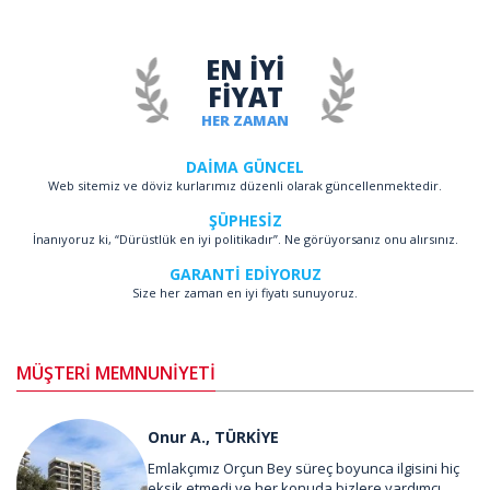
EN İYİ
FİYAT
HER ZAMAN
DAİMA GÜNCEL
Web sitemiz ve döviz kurlarımız düzenli olarak güncellenmektedir.
ŞÜPHESİZ
İnanıyoruz ki, “Dürüstlük en iyi politikadır”. Ne görüyorsanız onu alırsınız.
GARANTİ EDİYORUZ
Size her zaman en iyi fiyatı sunuyoruz.
MÜŞTERİ MEMNUNİYETİ
Onur A., TÜRKİYE
Emlakçımız Orçun Bey süreç boyunca ilgisini hiç
eksik etmedi ve her konuda bizlere yardımcı